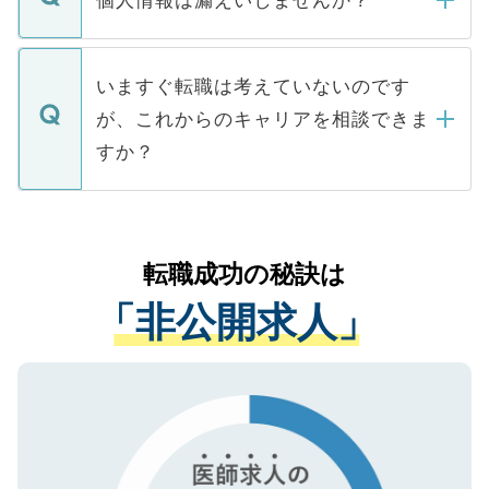
個人情報は漏えいしませんか？
■応募殺到を避けるため 人気のある医療機
たとしても、ご本人が納得しない限り、内
関を公にしてしまうと、応募が殺到する場
定を承諾する必要はありません。内定先へ
個人情報が漏えいすることはありませんの
合があります。 選考を効率よく行うため
の辞退の連絡はキャリアパートナーが行い
で、ご安心ください。当サイトからの登録
いますぐ転職は考えていないのです
に、医療機関が求める条件に合った人材の
ますので、ご安心ください。
などで収集したご登録者様の個人情報は、
が、これからのキャリアを相談できま
みを人材紹介会社に依頼するケースが増え
ご本人のキャリアアップおよび転職活動の
ています。
すか？
支援を目的に使用いたします。お預かりし
ているすべての個人データはご本人の許可
お気軽にご相談ください。先生専任のキャ
なく、医療機関側に開示したり、第三者に
リアパートナーが将来のご希望などをおう
提供することは一切ありません。また弊社
かがいして、現在の医療機関の状況や紹介
転職成功の秘訣は
は、個人情報の取り扱いについての厳密な
経験をまじえながら、適切なアドバイスを
管理基準を満たした事業者のみに付与され
「非公開求人」
させていただきます。すぐにご転職をされ
る、プライバシーマークを取得済みです。
ない方には、長期的なサポートが可能です
ご登録いただいた個人情報は、SSL（デー
ので、まずはご登録ください。
タ暗号化）によって保護されていますの
で、機密保持に関してもご安心ください。