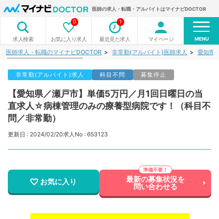
医師の求人・転職・アルバイトはマイナビDOCTOR
0
1
MENU
お気に入り求人
最近見た求人
マイページ
求人検索
医師求人・転職のマイナビDOCTOR
非常勤(アルバイト)医師求人
愛知県
非常勤(アルバイト)求人
科目不問
募集停止
【愛知県／瀬戸市】単価5万円／月1回日曜日の当
直求人☆病棟管理のみの療養型病院です！（科目不
問／非常勤）
更新日 : 2024/02/20
求人No : 653123
最新の募集状況を
お気に入り
問い合わせる