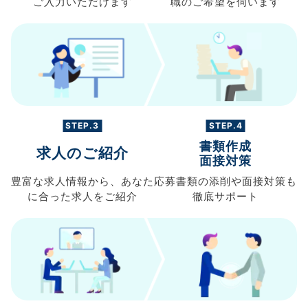
ご入力
いただけます
職の
ご希望を伺います
STEP.3
STEP.4
書類作成
求人のご紹介
面接対策
豊富な求人情報から、
あなた
応募書類の
添削や面接対策も
に合った求人を
ご紹介
徹底サポート