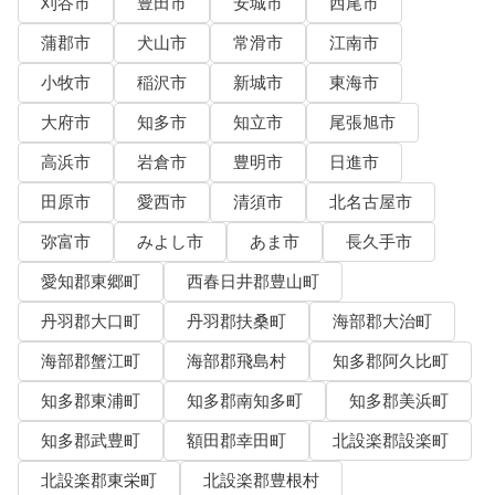
刈谷市
豊田市
安城市
西尾市
蒲郡市
犬山市
常滑市
江南市
小牧市
稲沢市
新城市
東海市
大府市
知多市
知立市
尾張旭市
高浜市
岩倉市
豊明市
日進市
田原市
愛西市
清須市
北名古屋市
弥富市
みよし市
あま市
長久手市
愛知郡東郷町
西春日井郡豊山町
丹羽郡大口町
丹羽郡扶桑町
海部郡大治町
海部郡蟹江町
海部郡飛島村
知多郡阿久比町
知多郡東浦町
知多郡南知多町
知多郡美浜町
知多郡武豊町
額田郡幸田町
北設楽郡設楽町
北設楽郡東栄町
北設楽郡豊根村