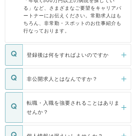
「年収1,500万円以上の病院を探してい
る」など、さまざまなご要望をキャリアパ
ートナーにお伝えください。常勤求人はも
ちろん、非常勤・スポットのお仕事紹介も
行なっております。
登録後は何をすればよいのですか
ご登録いただきましたら、弊社担当者がご
登録内容を確認し、その後メールもしくは
非公開求人とはなんですか？
お電話にて次のステップのご案内をいたし
ます。通常、5営業日以内にはご連絡をせて
マイナビDOCTORで取り扱っている求人の
いただきますので、しばらくお待ちくださ
うち約3割は、Webサイトからご覧いただ
転職・入職を強要されることはありま
い。
けない「非公開求人」です。非公開求人は
せんか？
下記の理由によって、一般には公開してい
ません。
転職・入職を強要することは一切ありませ
ん。また、仮に応募先から内定をいただい