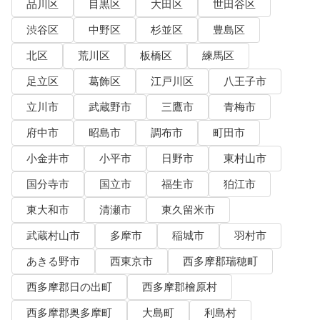
品川区
目黒区
大田区
世田谷区
渋谷区
中野区
杉並区
豊島区
北区
荒川区
板橋区
練馬区
足立区
葛飾区
江戸川区
八王子市
立川市
武蔵野市
三鷹市
青梅市
府中市
昭島市
調布市
町田市
小金井市
小平市
日野市
東村山市
国分寺市
国立市
福生市
狛江市
東大和市
清瀬市
東久留米市
武蔵村山市
多摩市
稲城市
羽村市
あきる野市
西東京市
西多摩郡瑞穂町
西多摩郡日の出町
西多摩郡檜原村
西多摩郡奥多摩町
大島町
利島村