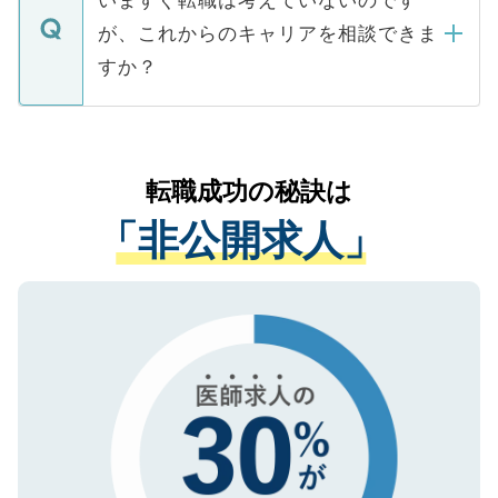
に、医療機関が求める条件に合った人材の
ますので、ご安心ください。
などで収集したご登録者様の個人情報は、
が、これからのキャリアを相談できま
みを人材紹介会社に依頼するケースが増え
ご本人のキャリアアップおよび転職活動の
ています。
すか？
支援を目的に使用いたします。お預かりし
ているすべての個人データはご本人の許可
お気軽にご相談ください。先生専任のキャ
なく、医療機関側に開示したり、第三者に
リアパートナーが将来のご希望などをおう
提供することは一切ありません。また弊社
かがいして、現在の医療機関の状況や紹介
転職成功の秘訣は
は、個人情報の取り扱いについての厳密な
経験をまじえながら、適切なアドバイスを
管理基準を満たした事業者のみに付与され
「非公開求人」
させていただきます。すぐにご転職をされ
る、プライバシーマークを取得済みです。
ない方には、長期的なサポートが可能です
ご登録いただいた個人情報は、SSL（デー
ので、まずはご登録ください。
タ暗号化）によって保護されていますの
で、機密保持に関してもご安心ください。