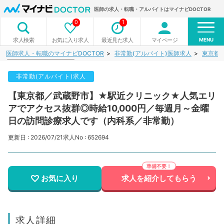
医師の求人・転職・アルバイトはマイナビDOCTOR
0
1
MENU
お気に入り求人
最近見た求人
マイページ
求人検索
医師求人・転職のマイナビDOCTOR
非常勤(アルバイト)医師求人
東京都
非常勤(アルバイト)求人
【東京都／武蔵野市】★駅近クリニック★人気エリ
アでアクセス抜群◎時給10,000円／毎週月～金曜
日の訪問診療求人です（内科系／非常勤）
更新日 : 2026/07/21
求人No : 652694
お気に入り
求人を紹介してもらう
求人詳細