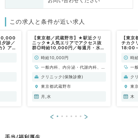
お問い合わせください
この求人と条件が近い求人
,000
【東京都／武蔵野市】★駅近クリ
【東京
日夕診／
ニック★人気エリアでアクセス抜
チカク
カ》アク
群◎時給10,000円／毎週月・水曜
18:0
）
日17:00～20:00勤務◇外来・健
12,0
診での募集です◎（内科系／非常
（内科
時給10,000円
時給
勤）
一般内科、内分泌・代謝内科、腎
一
臓内科
クリニック(保険診療)
ク
東京都武蔵野市
東
月,水
木
<
>
手当/福利厚生