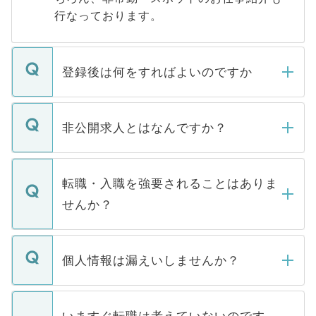
行なっております。
登録後は何をすればよいのですか
ご登録いただきましたら、弊社担当者がご
登録内容を確認し、その後メールもしくは
非公開求人とはなんですか？
お電話にて次のステップのご案内をいたし
ます。通常、5営業日以内にはご連絡をせて
マイナビDOCTORで取り扱っている求人の
いただきますので、しばらくお待ちくださ
うち約3割は、Webサイトからご覧いただ
転職・入職を強要されることはありま
い。
けない「非公開求人」です。非公開求人は
せんか？
下記の理由によって、一般には公開してい
ません。
転職・入職を強要することは一切ありませ
ん。また、仮に応募先から内定をいただい
個人情報は漏えいしませんか？
■応募殺到を避けるため 人気のある医療機
たとしても、ご本人が納得しない限り、内
関を公にしてしまうと、応募が殺到する場
定を承諾する必要はありません。内定先へ
個人情報が漏えいすることはありませんの
合があります。 選考を効率よく行うため
の辞退の連絡はキャリアパートナーが行い
で、ご安心ください。当サイトからの登録
いますぐ転職は考えていないのです