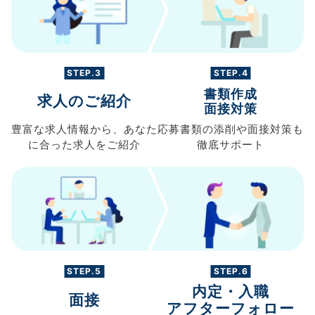
STEP.3
STEP.4
書類作成
求人のご紹介
面接対策
豊富な求人情報から、
あなた
応募書類の
添削や面接対策も
に合った求人を
ご紹介
徹底サポート
STEP.5
STEP.6
内定・入職
面接
アフターフォロー