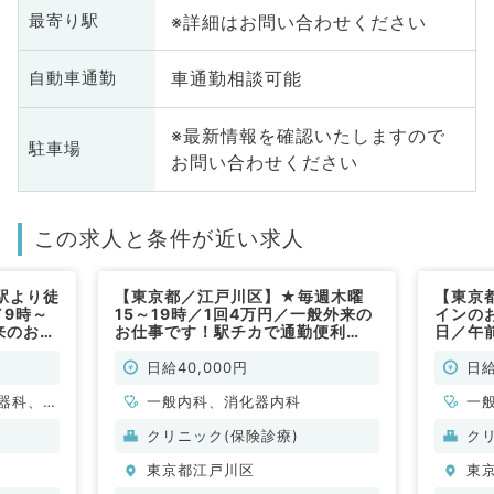
※詳細はお問い合わせください
最寄り駅
車通勤相談可能
自動車通勤
※最新情報を確認いたしますので
駐車場
お問い合わせください
この求人と条件が近い求人
駅より徒
【東京都／江戸川区】★毎週木曜
【東京
／9時～
15～19時／1回4万円／一般外来の
インの
外来のお仕
お仕事です！駅チカで通勤便利
日／午前
皮膚科・
♪（一般内科／非常勤）
カで通
内科／
日給40,000円
日給
器科、一
一般内科、消化器内科
一
クリニック(保険診療)
ク
東京都江戸川区
東