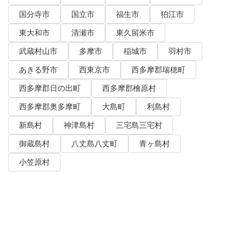
国分寺市
国立市
福生市
狛江市
東大和市
清瀬市
東久留米市
武蔵村山市
多摩市
稲城市
羽村市
あきる野市
西東京市
西多摩郡瑞穂町
西多摩郡日の出町
西多摩郡檜原村
西多摩郡奥多摩町
大島町
利島村
新島村
神津島村
三宅島三宅村
御蔵島村
八丈島八丈町
青ヶ島村
小笠原村