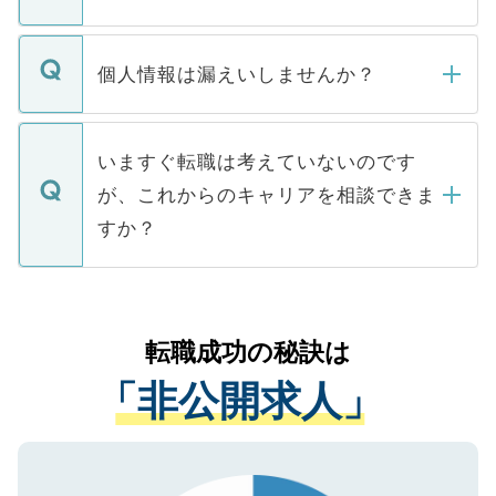
下記の理由によって、一般には公開してい
ません。
転職・入職を強要することは一切ありませ
ん。また、仮に応募先から内定をいただい
個人情報は漏えいしませんか？
■応募殺到を避けるため 人気のある医療機
たとしても、ご本人が納得しない限り、内
関を公にしてしまうと、応募が殺到する場
定を承諾する必要はありません。内定先へ
個人情報が漏えいすることはありませんの
合があります。 選考を効率よく行うため
の辞退の連絡はキャリアパートナーが行い
で、ご安心ください。当サイトからの登録
いますぐ転職は考えていないのです
に、医療機関が求める条件に合った人材の
ますので、ご安心ください。
などで収集したご登録者様の個人情報は、
が、これからのキャリアを相談できま
みを人材紹介会社に依頼するケースが増え
ご本人のキャリアアップおよび転職活動の
ています。
すか？
支援を目的に使用いたします。お預かりし
ているすべての個人データはご本人の許可
お気軽にご相談ください。先生専任のキャ
なく、医療機関側に開示したり、第三者に
リアパートナーが将来のご希望などをおう
提供することは一切ありません。また弊社
かがいして、現在の医療機関の状況や紹介
転職成功の秘訣は
は、個人情報の取り扱いについての厳密な
経験をまじえながら、適切なアドバイスを
管理基準を満たした事業者のみに付与され
「非公開求人」
させていただきます。すぐにご転職をされ
る、プライバシーマークを取得済みです。
ない方には、長期的なサポートが可能です
ご登録いただいた個人情報は、SSL（デー
ので、まずはご登録ください。
タ暗号化）によって保護されていますの
で、機密保持に関してもご安心ください。