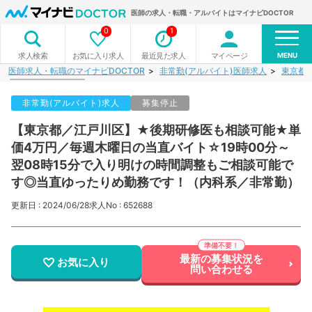
医師の求人・転職・アルバイトはマイナビDOCTOR
0
1
MENU
お気に入り求人
最近見た求人
マイページ
求人検索
医師求人・転職のマイナビDOCTOR
非常勤(アルバイト)医師求人
東京都
非常勤(アルバイト)求人
募集停止
【東京都／江戸川区】★後期研修医も相談可能★単
価4万円／毎週木曜日の当直バイト☆19時00分～
翌08時15分で入り明けの時間調整もご相談可能で
す◎当直ゆったりめ勤務です！（内科系／非常勤）
更新日 : 2024/06/28
求人No : 652688
最新の募集状況を
お気に入り
問い合わせる