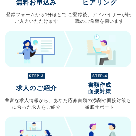
無料お申込み
ヒアリング
登録フォームから
1分ほどで
ご登録後、
アドバイザーが転
ご入力
いただけます
職の
ご希望を伺います
STEP.3
STEP.4
書類作成
求人のご紹介
面接対策
豊富な求人情報から、
あなた
応募書類の
添削や面接対策も
に合った求人を
ご紹介
徹底サポート