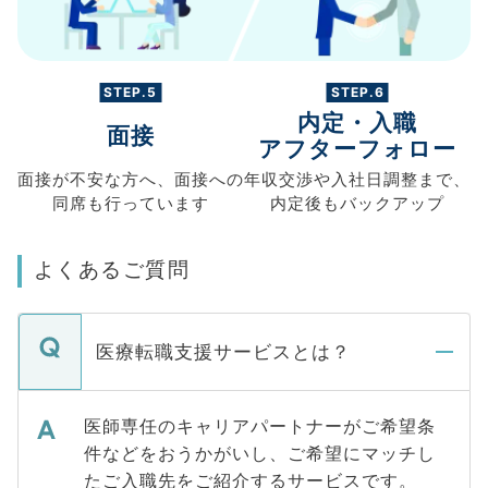
STEP.5
STEP.6
内定・入職
面接
アフターフォロー
面接が不安な方へ、
面接への
年収交渉や
入社日調整まで、
同席も
行っています
内定後もバックアップ
よくあるご質問
医療転職支援サービスとは？
医師専任のキャリアパートナーがご希望条
件などをおうかがいし、ご希望にマッチし
たご入職先をご紹介するサービスです。