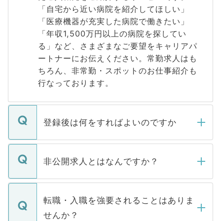
「自宅から近い病院を紹介してほしい」
「医療機器が充実した病院で働きたい」
「年収1,500万円以上の病院を探してい
る」など、さまざまなご要望をキャリアパ
ートナーにお伝えください。常勤求人はも
ちろん、非常勤・スポットのお仕事紹介も
行なっております。
登録後は何をすればよいのですか
ご登録いただきましたら、弊社担当者がご
登録内容を確認し、その後メールもしくは
非公開求人とはなんですか？
お電話にて次のステップのご案内をいたし
ます。通常、5営業日以内にはご連絡をせて
マイナビDOCTORで取り扱っている求人の
いただきますので、しばらくお待ちくださ
うち約3割は、Webサイトからご覧いただ
転職・入職を強要されることはありま
い。
けない「非公開求人」です。非公開求人は
せんか？