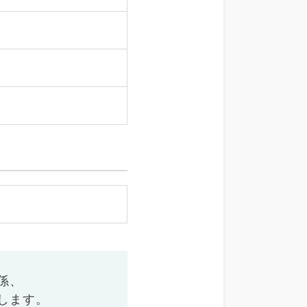
係、
します。