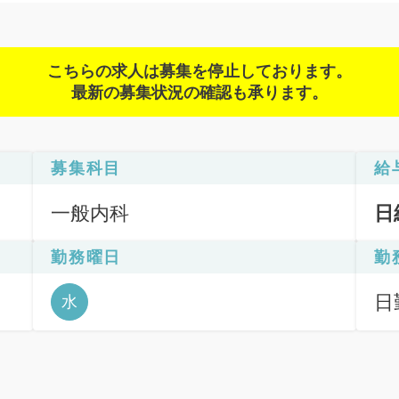
こちらの求人は募集を停止しております。
最新の募集状況の確認も承ります。
募集科目
給
一般内科
日
勤務曜日
勤
日
水
6