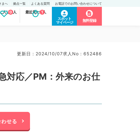
さまへ
拠点一覧
よくある質問
お電話でのお問い合わせについて
に入り求人
0
最近見た求人
1
スポット
無料登録
マイページ
更新日 : 2024/10/07
求人No : 652486
急対応／PM：外来のお仕
合わせる