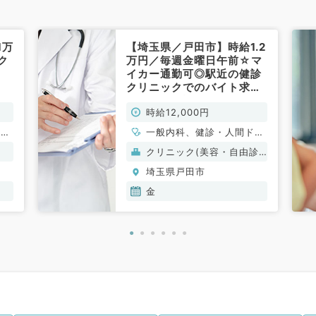
1万
【埼玉県／戸田市】時給1.2
ク
万円／毎週金曜日午前☆マ
イカー通勤可◎駅近の健診
クリニックでのバイト求人
です！（健診・人間ドック
時給12,000円
／非常勤）
、呼
一般内科、健診・人間ドッ
、内
ク
クリニック(美容・自由診
療）
埼玉県戸田市
金