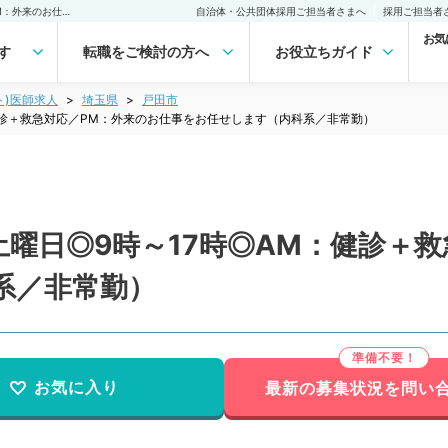
【埼玉県／戸田市】毎週土曜日◎9時～17時◎AM：健診＋救急対応／PM：外来のお仕事をお任せします（内科系／非常勤）非常勤(アルバイト)の求人｜医師の求人・転職・アルバイトは【マイナビDOCTOR】
自治体・公共団体採用ご担当者さまへ
採用ご担当者
お気
す
転職をご検討の方へ
お役立ちガイド
ト)医師求人
埼玉県
戸田市
健診＋救急対応／PM：外来のお仕事をお任せします（内科系／非常勤）
曜日◎9時～17時◎AM：健診＋救
系／非常勤）
お気に入り
最新の募集状況を問い