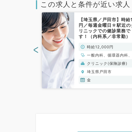
この求人と条件が近い求人
戸田市】日給
【埼玉県／戸田市】時給
第1･3･5週土曜
円／毎週金曜日☆駅近の
来のバイトで
リニックでの健診業務で
通勤OK◎（内
す！（内科系／非常勤）
）
<
00円
時給12,000円
一般内科、循環器内科
吸器内科、消化器内科
(保険診療)
クリニック(保険診療)
分泌・代謝内科
田市
埼玉県戸田市
金