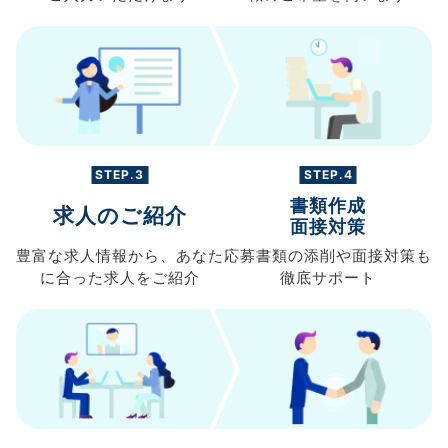
STEP.3
STEP.4
書類作成
求人のご紹介
面接対策
豊富な求人情報から、
あなた
応募書類の
添削や面接対策も
に合った求人を
ご紹介
徹底サポート