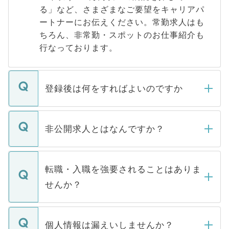
る」など、さまざまなご要望をキャリアパ
ートナーにお伝えください。常勤求人はも
ちろん、非常勤・スポットのお仕事紹介も
行なっております。
登録後は何をすればよいのですか
ご登録いただきましたら、弊社担当者がご
登録内容を確認し、その後メールもしくは
非公開求人とはなんですか？
お電話にて次のステップのご案内をいたし
ます。通常、5営業日以内にはご連絡をせて
マイナビDOCTORで取り扱っている求人の
いただきますので、しばらくお待ちくださ
うち約3割は、Webサイトからご覧いただ
転職・入職を強要されることはありま
い。
けない「非公開求人」です。非公開求人は
せんか？
下記の理由によって、一般には公開してい
ません。
転職・入職を強要することは一切ありませ
ん。また、仮に応募先から内定をいただい
個人情報は漏えいしませんか？