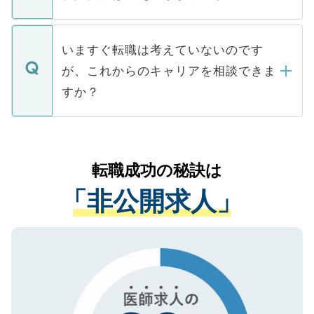
■応募殺到を避けるため 人気のある医療機
たとしても、ご本人が納得しない限り、内
関を公にしてしまうと、応募が殺到する場
定を承諾する必要はありません。内定先へ
個人情報が漏えいすることはありませんの
合があります。 選考を効率よく行うため
の辞退の連絡はキャリアパートナーが行い
で、ご安心ください。当サイトからの登録
いますぐ転職は考えていないのです
に、医療機関が求める条件に合った人材の
ますので、ご安心ください。
などで収集したご登録者様の個人情報は、
が、これからのキャリアを相談できま
みを人材紹介会社に依頼するケースが増え
ご本人のキャリアアップおよび転職活動の
ています。
すか？
支援を目的に使用いたします。お預かりし
ているすべての個人データはご本人の許可
お気軽にご相談ください。先生専任のキャ
なく、医療機関側に開示したり、第三者に
リアパートナーが将来のご希望などをおう
提供することは一切ありません。また弊社
かがいして、現在の医療機関の状況や紹介
転職成功の秘訣は
は、個人情報の取り扱いについての厳密な
経験をまじえながら、適切なアドバイスを
管理基準を満たした事業者のみに付与され
「非公開求人」
させていただきます。すぐにご転職をされ
る、プライバシーマークを取得済みです。
ない方には、長期的なサポートが可能です
ご登録いただいた個人情報は、SSL（デー
ので、まずはご登録ください。
タ暗号化）によって保護されていますの
で、機密保持に関してもご安心ください。