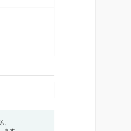
係、
します。