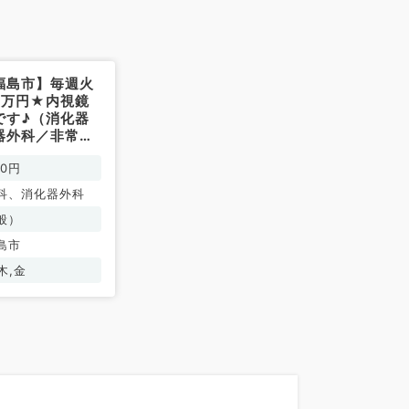
福島市】毎週火
7万円★内視鏡
です♪（消化器
器外科／非常
00円
科、消化器外科
般）
島市
木,金