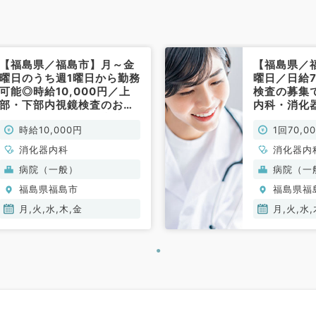
【福島県／福島市】月～金
【福島県／
曜日のうち週1曜日から勤務
曜日／日給
可能◎時給10,000円／上
検査の募集
部・下部内視鏡検査のお仕
内科・消化
事です！／二次救急病院
勤）
時給10,000円
1回70,0
（消化器内科／非常勤）
消化器内科
消化器内
病院（一般）
病院（一
福島県福島市
福島県福
月,火,水,木,金
月,火,水,