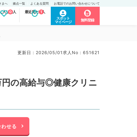
さまへ
拠点一覧
よくある質問
お電話でのお問い合わせについて
に入り求人
0
最近見た求人
1
スポット
無料登録
マイページ
）
更新日 : 2026/05/01
求人No : 651621
万円の高給与◎健康クリニ
合わせる