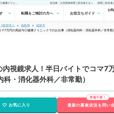
【福島県／福島市】人気の内視鏡求人！半日バイトでコマ7万円の高給与◎健康クリニックでのお仕事（消化器内科・消化器外科／非常勤）非常勤(アルバイト)の求人｜医師の求人・転職・アルバイトは【マイナビDOCTOR】
自治体・公共団体採用ご担当者さまへ
採用ご担当者
お気
す
転職をご検討の方へ
お役立ちガイド
ト)医師求人
福島県
福島市
コマ7万円の高給与◎健康クリニックでのお仕事（消化器内科・消化器外科／非常勤
の内視鏡求人！半日バイトでコマ7
内科・消化器外科／非常勤）
お気に入り
最新の募集状況を問い