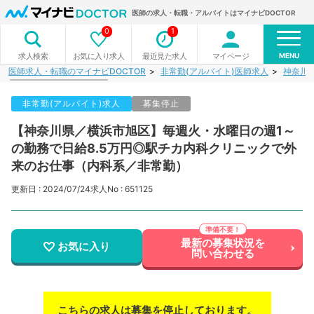
医師の求人・転職・アルバイトはマイナビDOCTOR
0
1
MENU
お気に入り求人
最近見た求人
マイページ
求人検索
医師求人・転職のマイナビDOCTOR
非常勤(アルバイト)医師求人
神奈川
非常勤(アルバイト)求人
募集停止
【神奈川県／横浜市旭区】毎週火・水曜日の週1～
の勤務で日給8.5万円◎駅チカ内科クリニックで外
来のお仕事（内科系／非常勤）
更新日 : 2024/07/24
求人No : 651125
最新の募集状況を
お気に入り
問い合わせる
こちらの求人は募集を停止しております。