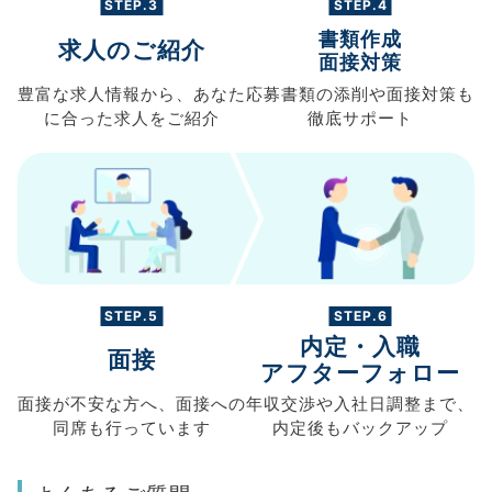
STEP.3
STEP.4
書類作成
求人のご紹介
面接対策
豊富な求人情報から、
あなた
応募書類の
添削や面接対策も
に合った求人を
ご紹介
徹底サポート
STEP.5
STEP.6
内定・入職
面接
アフターフォロー
面接が不安な方へ、
面接への
年収交渉や
入社日調整まで、
同席も
行っています
内定後もバックアップ