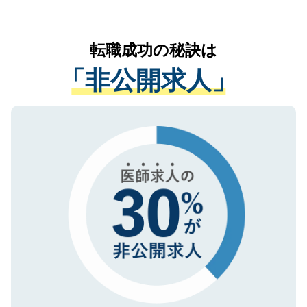
お気軽にご相談ください。先生専任のキャ
なく、医療機関側に開示したり、第三者に
リアパートナーが将来のご希望などをおう
提供することは一切ありません。また弊社
かがいして、現在の医療機関の状況や紹介
転職成功の秘訣は
は、個人情報の取り扱いについての厳密な
経験をまじえながら、適切なアドバイスを
管理基準を満たした事業者のみに付与され
「非公開求人」
させていただきます。すぐにご転職をされ
る、プライバシーマークを取得済みです。
ない方には、長期的なサポートが可能です
ご登録いただいた個人情報は、SSL（デー
ので、まずはご登録ください。
タ暗号化）によって保護されていますの
で、機密保持に関してもご安心ください。