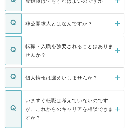
登録後は何をすればよいのですか
ご登録いただきましたら、弊社担当者がご
登録内容を確認し、その後メールもしくは
非公開求人とはなんですか？
お電話にて次のステップのご案内をいたし
ます。通常、5営業日以内にはご連絡をせて
マイナビDOCTORで取り扱っている求人の
いただきますので、しばらくお待ちくださ
うち約3割は、Webサイトからご覧いただ
転職・入職を強要されることはありま
い。
けない「非公開求人」です。非公開求人は
せんか？
下記の理由によって、一般には公開してい
ません。
転職・入職を強要することは一切ありませ
ん。また、仮に応募先から内定をいただい
個人情報は漏えいしませんか？
■応募殺到を避けるため 人気のある医療機
たとしても、ご本人が納得しない限り、内
関を公にしてしまうと、応募が殺到する場
定を承諾する必要はありません。内定先へ
個人情報が漏えいすることはありませんの
合があります。 選考を効率よく行うため
の辞退の連絡はキャリアパートナーが行い
で、ご安心ください。当サイトからの登録
いますぐ転職は考えていないのです
に、医療機関が求める条件に合った人材の
ますので、ご安心ください。
などで収集したご登録者様の個人情報は、
が、これからのキャリアを相談できま
みを人材紹介会社に依頼するケースが増え
ご本人のキャリアアップおよび転職活動の
ています。
すか？
支援を目的に使用いたします。お預かりし
ているすべての個人データはご本人の許可