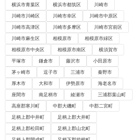
横浜市青葉区
横浜市都筑区
川崎市
川崎市川崎区
川崎市幸区
川崎市中原区
川崎市高津区
川崎市多摩区
川崎市宮前区
川崎市麻生区
相模原市
相模原市緑区
相模原市中央区
相模原市南区
横須賀市
平塚市
鎌倉市
藤沢市
小田原市
茅ヶ崎市
逗子市
三浦市
秦野市
厚木市
大和市
伊勢原市
海老名市
座間市
南足柄市
綾瀬市
三浦郡葉山町
高座郡寒川町
中郡大磯町
中郡二宮町
足柄上郡中井町
足柄上郡大井町
足柄上郡松田町
足柄上郡山北町
足柄上郡開成町
足柄下郡箱根町