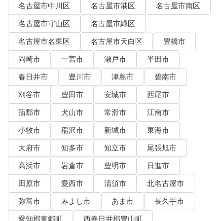
名古屋市中川区
名古屋市港区
名古屋市南区
名古屋市守山区
名古屋市緑区
名古屋市名東区
名古屋市天白区
豊橋市
岡崎市
一宮市
瀬戸市
半田市
春日井市
豊川市
津島市
碧南市
刈谷市
豊田市
安城市
西尾市
蒲郡市
犬山市
常滑市
江南市
小牧市
稲沢市
新城市
東海市
大府市
知多市
知立市
尾張旭市
高浜市
岩倉市
豊明市
日進市
田原市
愛西市
清須市
北名古屋市
弥富市
みよし市
あま市
長久手市
愛知郡東郷町
西春日井郡豊山町