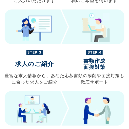
ご入力
いただけます
職の
ご希望を伺います
STEP.3
STEP.4
書類作成
求人のご紹介
面接対策
豊富な求人情報から、
あなた
応募書類の
添削や面接対策も
に合った求人を
ご紹介
徹底サポート