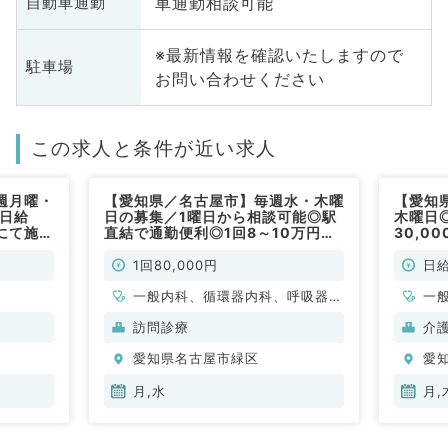
車通勤相談可能
自動車通勤
※最新情報を確認いたしますので
駐車場
お問い合わせください
この求人と条件が近い求人
週月曜・
【愛知県／名古屋市】毎週水・木曜
【愛知
☆日給
日の募集／1曜日から相談可能◎駅
木曜日◎
設にて施設
直結で通勤便利◎1回8～10万円の
30,0
内科／非
訪問診療のお仕事（科目不問／非常
管理の
勤）
常勤)
1回80,000円
日給
一般内科、循環器内科、呼吸器内
一
科、消化器内科
訪問診療
介
愛知県名古屋市緑区
愛
月,水
月,