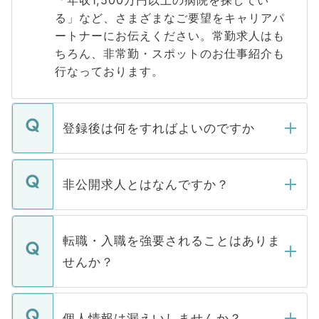
「年収1,500万円以上の病院を探してい
る」など、さまざまなご要望をキャリアパ
ートナーにお伝えください。常勤求人はも
ちろん、非常勤・スポットのお仕事紹介も
行なっております。
登録後は何をすればよいのですか
ご登録いただきましたら、弊社担当者がご
登録内容を確認し、その後メールもしくは
非公開求人とはなんですか？
お電話にて次のステップのご案内をいたし
ます。通常、5営業日以内にはご連絡をせて
マイナビDOCTORで取り扱っている求人の
いただきますので、しばらくお待ちくださ
うち約3割は、Webサイトからご覧いただ
転職・入職を強要されることはありま
い。
けない「非公開求人」です。非公開求人は
せんか？
下記の理由によって、一般には公開してい
ません。
転職・入職を強要することは一切ありませ
ん。また、仮に応募先から内定をいただい
個人情報は漏えいしませんか？