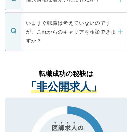
■応募殺到を避けるため 人気のある医療機
たとしても、ご本人が納得しない限り、内
関を公にしてしまうと、応募が殺到する場
定を承諾する必要はありません。内定先へ
個人情報が漏えいすることはありませんの
合があります。 選考を効率よく行うため
の辞退の連絡はキャリアパートナーが行い
で、ご安心ください。当サイトからの登録
いますぐ転職は考えていないのです
に、医療機関が求める条件に合った人材の
ますので、ご安心ください。
などで収集したご登録者様の個人情報は、
が、これからのキャリアを相談できま
みを人材紹介会社に依頼するケースが増え
ご本人のキャリアアップおよび転職活動の
ています。
すか？
支援を目的に使用いたします。お預かりし
ているすべての個人データはご本人の許可
お気軽にご相談ください。先生専任のキャ
なく、医療機関側に開示したり、第三者に
リアパートナーが将来のご希望などをおう
提供することは一切ありません。また弊社
かがいして、現在の医療機関の状況や紹介
転職成功の秘訣は
は、個人情報の取り扱いについての厳密な
経験をまじえながら、適切なアドバイスを
管理基準を満たした事業者のみに付与され
「非公開求人」
させていただきます。すぐにご転職をされ
る、プライバシーマークを取得済みです。
ない方には、長期的なサポートが可能です
ご登録いただいた個人情報は、SSL（デー
ので、まずはご登録ください。
タ暗号化）によって保護されていますの
で、機密保持に関してもご安心ください。