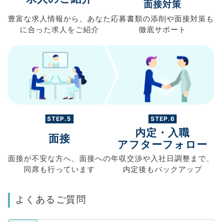
面接対策
豊富な求人情報から、
あなた
応募書類の
添削や面接対策も
に合った求人を
ご紹介
徹底サポート
STEP.5
STEP.6
内定・入職
面接
アフターフォロー
面接が不安な方へ、
面接への
年収交渉や
入社日調整まで、
同席も
行っています
内定後もバックアップ
よくあるご質問