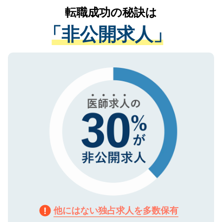
かがいして、現在の医療機関の状況や紹介
転職成功の秘訣は
は、個人情報の取り扱いについての厳密な
経験をまじえながら、適切なアドバイスを
管理基準を満たした事業者のみに付与され
「非公開求人」
させていただきます。すぐにご転職をされ
る、プライバシーマークを取得済みです。
ない方には、長期的なサポートが可能です
ご登録いただいた個人情報は、SSL（デー
ので、まずはご登録ください。
タ暗号化）によって保護されていますの
で、機密保持に関してもご安心ください。
他にはない独占求人を多数保有