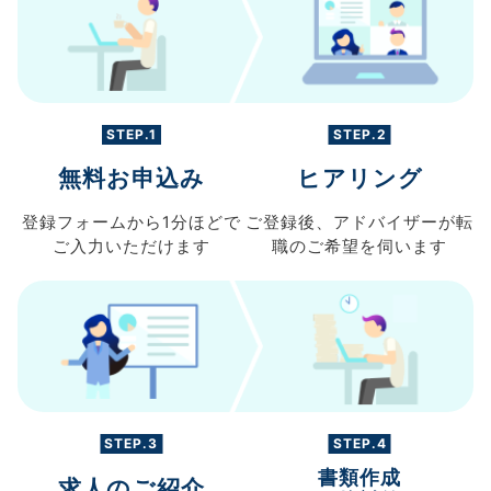
STEP.1
STEP.2
無料お申込み
ヒアリング
登録フォームから
1分ほどで
ご登録後、
アドバイザーが転
ご入力
いただけます
職の
ご希望を伺います
STEP.3
STEP.4
書類作成
求人のご紹介