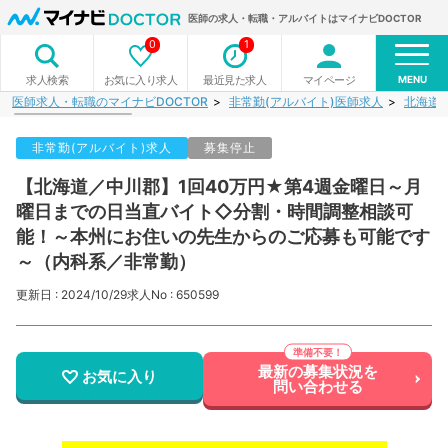
医師の求人・転職・アルバイトはマイナビDOCTOR
0
1
MENU
お気に入り求人
最近見た求人
マイページ
求人検索
医師求人・転職のマイナビDOCTOR
非常勤(アルバイト)医師求人
北海道
非常勤(アルバイト)求人
募集停止
【北海道／中川郡】1回40万円★第4週金曜日～月
曜日までの日当直バイト◇分割・時間調整相談可
能！～本州にお住いの先生からのご応募も可能です
～（内科系／非常勤）
更新日 : 2024/10/29
求人No : 650599
最新の募集状況を
お気に入り
問い合わせる