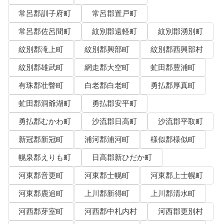
常呂郡訓子府町
常呂郡置戸町
常呂郡佐呂間町
紋別郡遠軽町
紋別郡湧別町
紋別郡滝上町
紋別郡興部町
紋別郡西興部村
紋別郡雄武町
網走郡大空町
虻田郡豊浦町
有珠郡壮瞥町
白老郡白老町
勇払郡厚真町
虻田郡洞爺湖町
勇払郡安平町
勇払郡むかわ町
沙流郡日高町
沙流郡平取町
新冠郡新冠町
浦河郡浦河町
様似郡様似町
幌泉郡えりも町
日高郡新ひだか町
河東郡音更町
河東郡士幌町
河東郡上士幌町
河東郡鹿追町
上川郡新得町
上川郡清水町
河西郡芽室町
河西郡中札内村
河西郡更別村