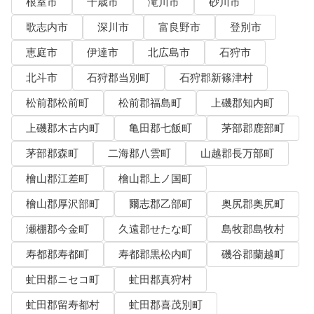
根室市
千歳市
滝川市
砂川市
歌志内市
深川市
富良野市
登別市
恵庭市
伊達市
北広島市
石狩市
北斗市
石狩郡当別町
石狩郡新篠津村
松前郡松前町
松前郡福島町
上磯郡知内町
上磯郡木古内町
亀田郡七飯町
茅部郡鹿部町
茅部郡森町
二海郡八雲町
山越郡長万部町
檜山郡江差町
檜山郡上ノ国町
檜山郡厚沢部町
爾志郡乙部町
奥尻郡奥尻町
瀬棚郡今金町
久遠郡せたな町
島牧郡島牧村
寿都郡寿都町
寿都郡黒松内町
磯谷郡蘭越町
虻田郡ニセコ町
虻田郡真狩村
虻田郡留寿都村
虻田郡喜茂別町