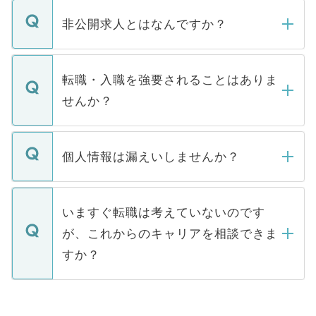
ご登録いただきましたら、弊社担当者がご
登録内容を確認し、その後メールもしくは
非公開求人とはなんですか？
お電話にて次のステップのご案内をいたし
ます。通常、5営業日以内にはご連絡をせて
マイナビDOCTORで取り扱っている求人の
いただきますので、しばらくお待ちくださ
うち約3割は、Webサイトからご覧いただ
転職・入職を強要されることはありま
い。
けない「非公開求人」です。非公開求人は
せんか？
下記の理由によって、一般には公開してい
ません。
転職・入職を強要することは一切ありませ
ん。また、仮に応募先から内定をいただい
個人情報は漏えいしませんか？
■応募殺到を避けるため 人気のある医療機
たとしても、ご本人が納得しない限り、内
関を公にしてしまうと、応募が殺到する場
定を承諾する必要はありません。内定先へ
個人情報が漏えいすることはありませんの
合があります。 選考を効率よく行うため
の辞退の連絡はキャリアパートナーが行い
で、ご安心ください。当サイトからの登録
いますぐ転職は考えていないのです
に、医療機関が求める条件に合った人材の
ますので、ご安心ください。
などで収集したご登録者様の個人情報は、
が、これからのキャリアを相談できま
みを人材紹介会社に依頼するケースが増え
ご本人のキャリアアップおよび転職活動の
ています。
すか？
支援を目的に使用いたします。お預かりし
ているすべての個人データはご本人の許可
お気軽にご相談ください。先生専任のキャ
なく、医療機関側に開示したり、第三者に
リアパートナーが将来のご希望などをおう
提供することは一切ありません。また弊社