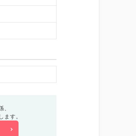
係、
します。