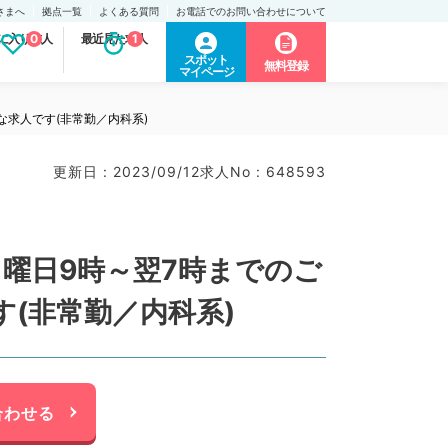
さまへ
拠点一覧
よくある質問
お電話でのお問い合わせについて
に入り求人
0
最近見た求人
1
スポット
無料登録
マイページ
求人です(非常勤／内科系)
更新日 : 2023/09/12
求人No : 648593
曜日9時～翌7時までのご
(非常勤／内科系)
合わせる