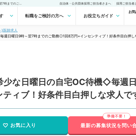
【神奈川県／横浜市】◇希少な日曜日の自宅OC待機◇毎週日曜日9時～翌7時までのご勤務◎1回8万円+インセンティブ！好条件目白押しな求人です(非常勤／内科系)非常勤(アルバイト)の求人｜医師の求人・転職・アルバイトは【マイナビDOCTOR】
自治体・公共団体採用ご担当者さまへ
採用ご担当者
お気
す
転職をご検討の方へ
お役立ちガイド
ト)医師求人
毎週日曜日9時～翌7時までのご勤務◎1回8万円+インセンティブ！好条件目白押しな
希少な日曜日の自宅OC待機◇毎週日
ンティブ！好条件目白押しな求人です
お気に入り
最新の募集状況を問い