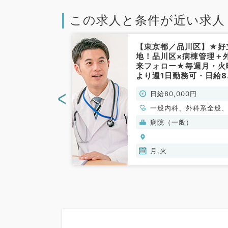
この求人と条件が近い求人
鎌ヶ谷市】隔週
【東京都／品川区】★好
能★毎週土曜日
地！品川区×病棟管理＋
バイト！駅から
来フォロー★毎週月・火
診療所です（一
より週1日勤務可・日給8
常勤）
で終日勤務！療養が見れ
<
00円
日給80,000円
ば科目不問（内科系・外
系／非常勤）
一般内科、外科系全般
般外科
(保険診療)
病院（一般）
月,火