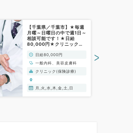
【千葉県／千葉市】★毎週
月曜～日曜日の中で週1日～
相談可能です！★日給
80,000円★クリニックで
外来のお仕事です！(一般内
>
日給80,000円
科、美容皮膚科／非常勤)
一般内科、美容皮膚科
クリニック(保険診療)
月,火,水,木,金,土,日