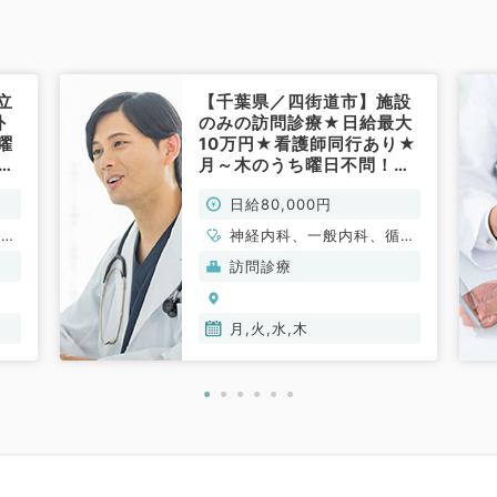
立
【千葉県／四街道市】施設
外
のみの訪問診療★日給最大
曜
10万円★看護師同行あり★
万
月～木のうち曜日不問！
れ
◎9～17時のご勤務◎（内
日給80,000円
科
科系／非常勤）
、一
神経内科、一般内科、循環
器内科、呼吸器内科、消化
訪問診療
器内科、内分泌・代謝内
科、腎臓内科、老年内科、
血液内科、膠原病科
月,火,水,木