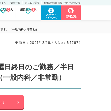
さまへ
拠点一覧
よくある質問
お電話でのお問い合わせについて
に入り求人
0
最近見た求人
1
スポット
無料登録
マイページ
能です。（一般内科／非常勤）
更新日 : 2021/12/16
求人No : 647674
曜日終日のご勤務／半日
（一般内科／非常勤）
らう