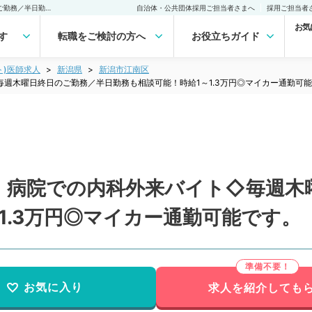
【新潟県／新潟市江南区】病院での内科外来バイト◇毎週木曜日終日のご勤務／半日勤務も相談可能！時給1～1.3万円◎マイカー通勤可能です。（一般内科／非常勤）非常勤(アルバイト)の求人｜医師の求人・転職・アルバイトは【マイナビDOCTOR】
自治体・公共団体採用ご担当者さまへ
採用ご担当者
お気
す
転職をご検討の方へ
お役立ちガイド
ト)医師求人
新潟県
新潟市江南区
週木曜日終日のご勤務／半日勤務も相談可能！時給1～1.3万円◎マイカー通勤可
】病院での内科外来バイト◇毎週木
1.3万円◎マイカー通勤可能です。
お気に入り
求人を紹介しても