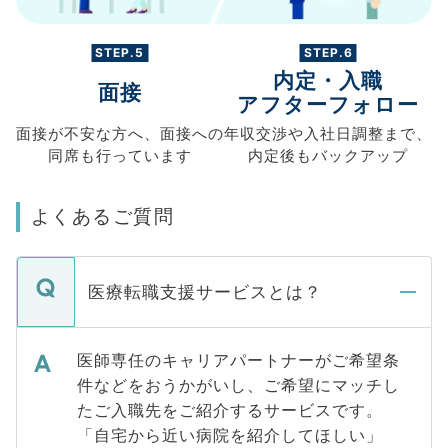
STEP.5
STEP.6
内定・入職
面接
アフターフォロー
面接が不安な方へ、
面接への
年収交渉や
入社日調整まで、
同席も
行っています
内定後もバックアップ
よくあるご質問
医療転職支援サービスとは？
医師専任のキャリアパートナーがご希望条
件などをおうかがいし、ご希望にマッチし
たご入職先をご紹介するサービスです。
「自宅から近い病院を紹介してほしい」