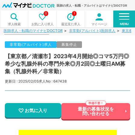
医師の求人・転職・アルバイトはマイナビDOCTOR
0
1
MENU
お気に入り求人
最近見た求人
マイページ
求人検索
医師求人・転職のマイナビDOCTOR
非常勤(アルバイト)医師求人
東京都
非常勤(アルバイト)求人
募集停止
【東京都／清瀬市】2023年4月開始◎コマ5万円◎
希少な乳腺外科の専門外来◎月2回◎土曜日AM募
集（乳腺外科／非常勤）
更新日 : 2025/02/05
求人No : 647438
最新の募集状況を
お気に入り
問い合わせる