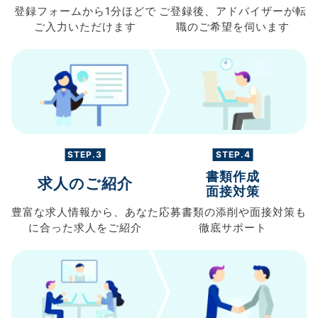
登録フォームから
1分ほどで
ご登録後、
アドバイザーが転
ご入力
いただけます
職の
ご希望を伺います
STEP.3
STEP.4
書類作成
求人のご紹介
面接対策
豊富な求人情報から、
あなた
応募書類の
添削や面接対策も
に合った求人を
ご紹介
徹底サポート