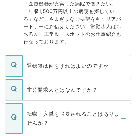
「医療機器が充実した病院で働きたい」
「年収1,500万円以上の病院を探してい
る」など、さまざまなご要望をキャリアパ
ートナーにお伝えください。常勤求人はも
ちろん、非常勤・スポットのお仕事紹介も
行なっております。
登録後は何をすればよいのですか
ご登録いただきましたら、弊社担当者がご
登録内容を確認し、その後メールもしくは
非公開求人とはなんですか？
お電話にて次のステップのご案内をいたし
ます。通常、5営業日以内にはご連絡をせて
マイナビDOCTORで取り扱っている求人の
いただきますので、しばらくお待ちくださ
うち約3割は、Webサイトからご覧いただ
転職・入職を強要されることはありま
い。
けない「非公開求人」です。非公開求人は
せんか？
下記の理由によって、一般には公開してい
ません。