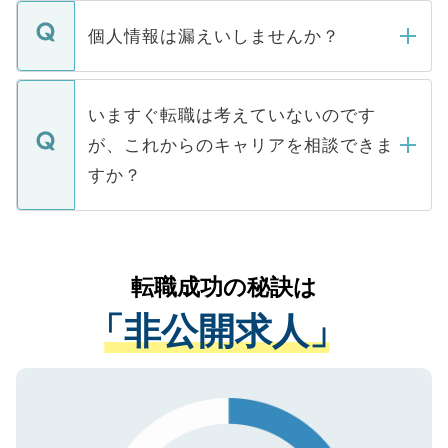
転職・入職を強要することは一切ありませ
ん。また、仮に応募先から内定をいただい
個人情報は漏えいしませんか？
■応募殺到を避けるため 人気のある医療機
たとしても、ご本人が納得しない限り、内
関を公にしてしまうと、応募が殺到する場
定を承諾する必要はありません。内定先へ
個人情報が漏えいすることはありませんの
合があります。 選考を効率よく行うため
の辞退の連絡はキャリアパートナーが行い
で、ご安心ください。当サイトからの登録
いますぐ転職は考えていないのです
に、医療機関が求める条件に合った人材の
ますので、ご安心ください。
などで収集したご登録者様の個人情報は、
が、これからのキャリアを相談できま
みを人材紹介会社に依頼するケースが増え
ご本人のキャリアアップおよび転職活動の
ています。
すか？
支援を目的に使用いたします。お預かりし
ているすべての個人データはご本人の許可
お気軽にご相談ください。先生専任のキャ
なく、医療機関側に開示したり、第三者に
リアパートナーが将来のご希望などをおう
提供することは一切ありません。また弊社
かがいして、現在の医療機関の状況や紹介
転職成功の秘訣は
は、個人情報の取り扱いについての厳密な
経験をまじえながら、適切なアドバイスを
管理基準を満たした事業者のみに付与され
「非公開求人」
させていただきます。すぐにご転職をされ
る、プライバシーマークを取得済みです。
ない方には、長期的なサポートが可能です
ご登録いただいた個人情報は、SSL（デー
ので、まずはご登録ください。
タ暗号化）によって保護されていますの
で、機密保持に関してもご安心ください。