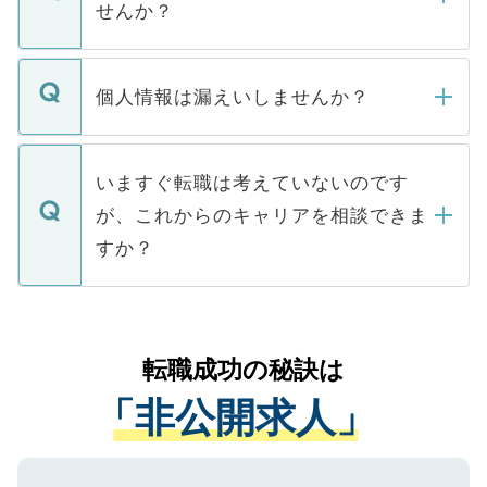
けない「非公開求人」です。非公開求人は
せんか？
下記の理由によって、一般には公開してい
ません。
転職・入職を強要することは一切ありませ
ん。また、仮に応募先から内定をいただい
個人情報は漏えいしませんか？
■応募殺到を避けるため 人気のある医療機
たとしても、ご本人が納得しない限り、内
関を公にしてしまうと、応募が殺到する場
定を承諾する必要はありません。内定先へ
個人情報が漏えいすることはありませんの
合があります。 選考を効率よく行うため
の辞退の連絡はキャリアパートナーが行い
で、ご安心ください。当サイトからの登録
いますぐ転職は考えていないのです
に、医療機関が求める条件に合った人材の
ますので、ご安心ください。
などで収集したご登録者様の個人情報は、
が、これからのキャリアを相談できま
みを人材紹介会社に依頼するケースが増え
ご本人のキャリアアップおよび転職活動の
ています。
すか？
支援を目的に使用いたします。お預かりし
ているすべての個人データはご本人の許可
お気軽にご相談ください。先生専任のキャ
なく、医療機関側に開示したり、第三者に
リアパートナーが将来のご希望などをおう
提供することは一切ありません。また弊社
かがいして、現在の医療機関の状況や紹介
転職成功の秘訣は
は、個人情報の取り扱いについての厳密な
経験をまじえながら、適切なアドバイスを
管理基準を満たした事業者のみに付与され
「非公開求人」
させていただきます。すぐにご転職をされ
る、プライバシーマークを取得済みです。
ない方には、長期的なサポートが可能です
ご登録いただいた個人情報は、SSL（デー
ので、まずはご登録ください。
タ暗号化）によって保護されていますの