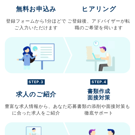
無料お申込み
ヒアリング
登録フォームから
1分ほどで
ご登録後、
アドバイザーが転
ご入力
いただけます
職の
ご希望を伺います
STEP.3
STEP.4
書類作成
求人のご紹介
面接対策
豊富な求人情報から、
あなた
応募書類の
添削や面接対策も
に合った求人を
ご紹介
徹底サポート