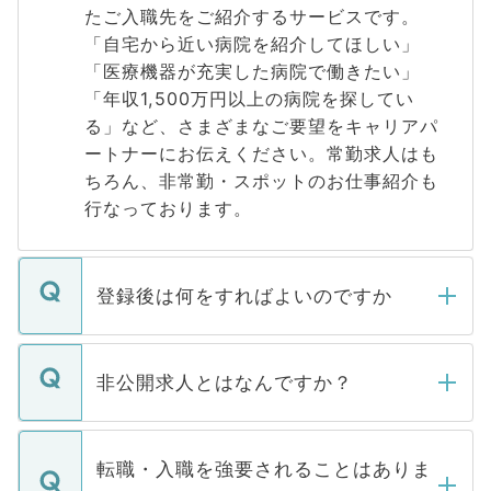
たご入職先をご紹介するサービスです。
「自宅から近い病院を紹介してほしい」
「医療機器が充実した病院で働きたい」
「年収1,500万円以上の病院を探してい
る」など、さまざまなご要望をキャリアパ
ートナーにお伝えください。常勤求人はも
ちろん、非常勤・スポットのお仕事紹介も
行なっております。
登録後は何をすればよいのですか
ご登録いただきましたら、弊社担当者がご
登録内容を確認し、その後メールもしくは
非公開求人とはなんですか？
お電話にて次のステップのご案内をいたし
ます。通常、5営業日以内にはご連絡をせて
マイナビDOCTORで取り扱っている求人の
いただきますので、しばらくお待ちくださ
うち約3割は、Webサイトからご覧いただ
転職・入職を強要されることはありま
い。