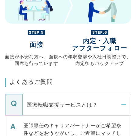
STEP.5
STEP.6
内定・入職
面接
アフターフォロー
面接が不安な方へ、
面接への
年収交渉や
入社日調整まで、
同席も
行っています
内定後もバックアップ
よくあるご質問
医療転職支援サービスとは？
医師専任のキャリアパートナーがご希望条
件などをおうかがいし、ご希望にマッチし