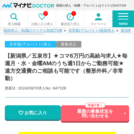
医師の求人・転職・アルバイトはマイナビDOCTOR
0
1
MENU
お気に入り求人
最近見た求人
マイページ
求人検索
医師求人・転職のマイナビDOCTOR
非常勤(アルバイト)医師求人
新潟県
非常勤(アルバイト)求人
募集停止
【新潟県／五泉市】★コマ6万円の高給与求人★毎
週月・水・金曜AMのうち週1日からご勤務可能★
遠方交通費のご相談も可能です（整形外科／非常
勤）
更新日 : 2024/06/10
求人No : 647326
最新の募集状況を
お気に入り
問い合わせる