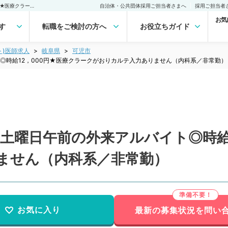
【岐阜県／可児市】第2週土曜日午前の外来アルバイト◎時給12，000円★医療クラークがおりカルテ入力ありません（内科系／非常勤）非常勤(アルバイト)の求人｜医師の求人・転職・アルバイトは【マイナビDOCTOR】
自治体・公共団体採用ご担当者さまへ
採用ご担当者
お気
す
転職をご検討の方へ
お役立ちガイド
ト)医師求人
岐阜県
可児市
◎時給12，000円★医療クラークがおりカルテ入力ありません（内科系／非常勤）
土曜日午前の外来アルバイト◎時給
ません（内科系／非常勤）
お気に入り
最新の募集状況を問い