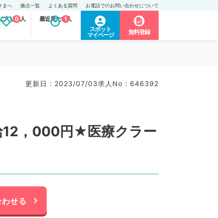
さまへ
拠点一覧
よくある質問
お電話でのお問い合わせについて
に入り求人
0
最近見た求人
1
スポット
無料登録
マイページ
更新日 : 2023/07/03
求人No : 646392
12，000円★医療クラー
合わせる