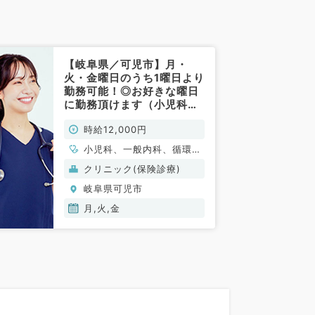
【岐阜県／可児市】月・
火・金曜日のうち1曜日より
勤務可能！◎お好きな曜日
に勤務頂けます（小児科／
非常勤）
時給12,000円
小児科、一般内科、循環器
内科、呼吸器内科、消化器
クリニック(保険診療)
内科、内分泌・代謝内科
岐阜県可児市
月,火,金