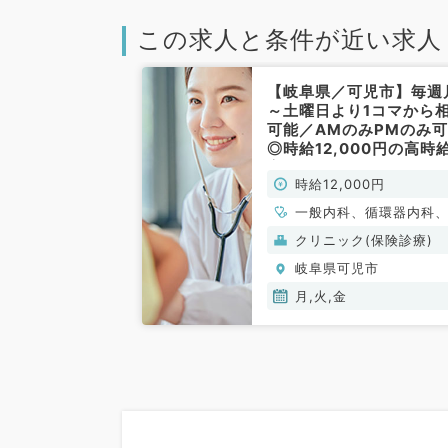
この求人と条件が近い求人
【岐阜県／可児市】毎週
～土曜日より1コマから
可能／AMのみPMのみ
◎時給12,000円の高時
案件◎内科外来の業務（
時給12,000円
科系／非常勤）
一般内科、循環器内科
吸器内科、消化器内科
クリニック(保険診療)
分泌・代謝内科
岐阜県可児市
月,火,金