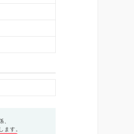
係、
します。