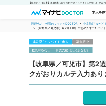
求人を探
医師求人・転職のマイナビDOCTOR
非常勤(アルバイ
【岐阜県／可児市】第2週土曜日午前の外来アルバイト
非常勤(アルバイト)求人
募集停止
救急対応なし
育児支援（託児所など）
【岐阜県／可児市】第2週
クがおりカルテ入力あり