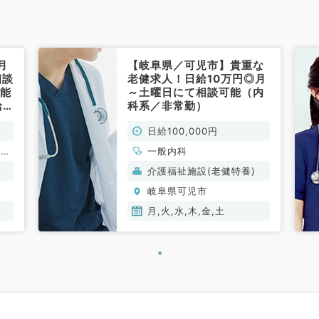
月
【岐阜県／可児市】貴重な
相談
老健求人！日給10万円◎月
可能
～土曜日にて相談可能（内
給
科系／非常勤）
内
日給100,000円
、呼
一般内科
、内
介護福祉施設(老健特養)
岐阜県可児市
月,火,水,木,金,土