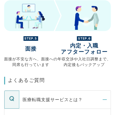
STEP.5
STEP.6
内定・入職
面接
アフターフォロー
面接が不安な方へ、
面接への
年収交渉や
入社日調整まで、
同席も
行っています
内定後もバックアップ
よくあるご質問
医療転職支援サービスとは？