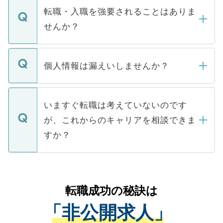
いただきますので、しばらくお待ちくださ
うち約3割は、Webサイトからご覧いただ
転職・入職を強要されることはありま
い。
けない「非公開求人」です。非公開求人は
せんか？
下記の理由によって、一般には公開してい
ません。
転職・入職を強要することは一切ありませ
ん。また、仮に応募先から内定をいただい
個人情報は漏えいしませんか？
■応募殺到を避けるため 人気のある医療機
たとしても、ご本人が納得しない限り、内
関を公にしてしまうと、応募が殺到する場
定を承諾する必要はありません。内定先へ
個人情報が漏えいすることはありませんの
合があります。 選考を効率よく行うため
の辞退の連絡はキャリアパートナーが行い
で、ご安心ください。当サイトからの登録
いますぐ転職は考えていないのです
に、医療機関が求める条件に合った人材の
ますので、ご安心ください。
などで収集したご登録者様の個人情報は、
が、これからのキャリアを相談できま
みを人材紹介会社に依頼するケースが増え
ご本人のキャリアアップおよび転職活動の
ています。
すか？
支援を目的に使用いたします。お預かりし
ているすべての個人データはご本人の許可
お気軽にご相談ください。先生専任のキャ
なく、医療機関側に開示したり、第三者に
リアパートナーが将来のご希望などをおう
提供することは一切ありません。また弊社
かがいして、現在の医療機関の状況や紹介
転職成功の秘訣は
は、個人情報の取り扱いについての厳密な
経験をまじえながら、適切なアドバイスを
管理基準を満たした事業者のみに付与され
「非公開求人」
させていただきます。すぐにご転職をされ
る、プライバシーマークを取得済みです。
ない方には、長期的なサポートが可能です