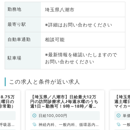
埼玉県八潮市
勤務地
※詳細はお問い合わせください
最寄り駅
相談可能
自動車通勤
※最新情報を確認いたしますので
駐車場
お問い合わせください
この求人と条件が近い求人
.75万
【埼玉県／八潮市】日給最大12万
【埼玉
土曜日の
円の訪問診療求人♪毎週水曜のうち
週土曜
非常勤）
週1日～勤務可！9時～18時／看護
マイカ
師の同行あり◎（内科系・外科系／
勤）
非常勤）
日給100,000円
単価
呼吸器内
神経内科、一般内科、循環器内
一