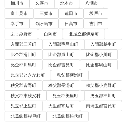
桶川市
久喜市
北本市
八潮市
富士見市
三郷市
蓮田市
坂戸市
幸手市
鶴ヶ島市
日高市
吉川市
ふじみ野市
白岡市
北足立郡伊奈町
入間郡三芳町
入間郡毛呂山町
入間郡越生町
比企郡滑川町
比企郡嵐山町
比企郡小川町
比企郡川島町
比企郡吉見町
比企郡鳩山町
比企郡ときがわ町
秩父郡横瀬町
秩父郡皆野町
秩父郡長瀞町
秩父郡小鹿野町
秩父郡東秩父村
児玉郡美里町
児玉郡神川町
児玉郡上里町
大里郡寄居町
南埼玉郡宮代町
北葛飾郡杉戸町
北葛飾郡松伏町