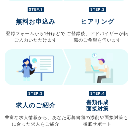
STEP.1
STEP.2
無料お申込み
ヒアリング
登録フォームから
1分ほどで
ご登録後、
アドバイザーが転
ご入力
いただけます
職の
ご希望を伺います
STEP.3
STEP.4
書類作成
求人のご紹介
面接対策
豊富な求人情報から、
あなた
応募書類の
添削や面接対策も
に合った求人を
ご紹介
徹底サポート