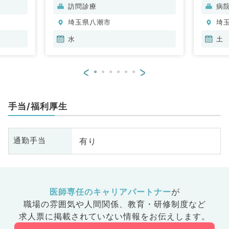
全般、一
科、呼吸器内科、消化器内科、内
訪問診療
病
分泌・代謝内科、腎臓内科、老年
埼玉県八潮市
埼
内科、血液内科、外科系全般、一
般外科、膠原病科
水
土
<
>
手当/福利厚生
有り
通勤手当
医師専任のキャリアパートナー
が
職場の雰囲気や人間関係、
教育・研修制度など
求人票に掲載されていない情報をお伝えします。