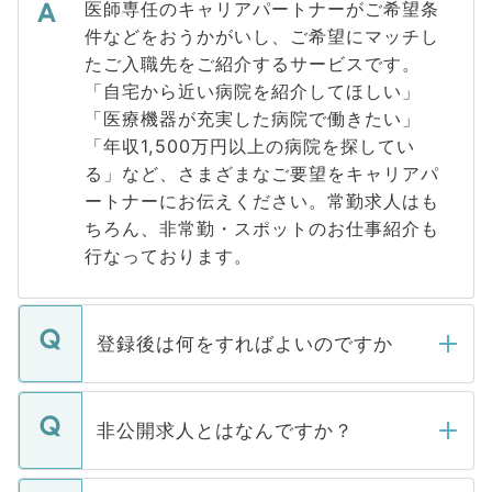
医師専任のキャリアパートナーがご希望条
件などをおうかがいし、ご希望にマッチし
たご入職先をご紹介するサービスです。
「自宅から近い病院を紹介してほしい」
「医療機器が充実した病院で働きたい」
「年収1,500万円以上の病院を探してい
る」など、さまざまなご要望をキャリアパ
ートナーにお伝えください。常勤求人はも
ちろん、非常勤・スポットのお仕事紹介も
行なっております。
登録後は何をすればよいのですか
ご登録いただきましたら、弊社担当者がご
登録内容を確認し、その後メールもしくは
非公開求人とはなんですか？
お電話にて次のステップのご案内をいたし
ます。通常、5営業日以内にはご連絡をせて
マイナビDOCTORで取り扱っている求人の