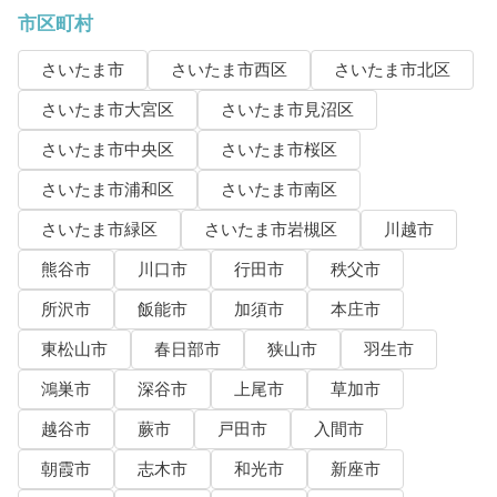
市区町村
さいたま市
さいたま市西区
さいたま市北区
さいたま市大宮区
さいたま市見沼区
さいたま市中央区
さいたま市桜区
さいたま市浦和区
さいたま市南区
さいたま市緑区
さいたま市岩槻区
川越市
熊谷市
川口市
行田市
秩父市
所沢市
飯能市
加須市
本庄市
東松山市
春日部市
狭山市
羽生市
鴻巣市
深谷市
上尾市
草加市
越谷市
蕨市
戸田市
入間市
朝霞市
志木市
和光市
新座市