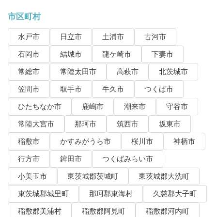
市区町村
水戸市
日立市
土浦市
古河市
石岡市
結城市
龍ケ崎市
下妻市
常総市
常陸太田市
高萩市
北茨城市
笠間市
取手市
牛久市
つくば市
ひたちなか市
鹿嶋市
潮来市
守谷市
常陸大宮市
那珂市
筑西市
坂東市
稲敷市
かすみがうら市
桜川市
神栖市
行方市
鉾田市
つくばみらい市
小美玉市
東茨城郡茨城町
東茨城郡大洗町
東茨城郡城里町
那珂郡東海村
久慈郡大子町
稲敷郡美浦村
稲敷郡阿見町
稲敷郡河内町