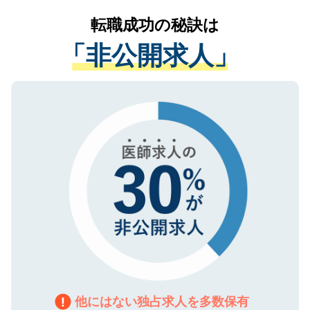
提供することは一切ありません。また弊社
かがいして、現在の医療機関の状況や紹介
転職成功の秘訣は
は、個人情報の取り扱いについての厳密な
経験をまじえながら、適切なアドバイスを
管理基準を満たした事業者のみに付与され
「非公開求人」
させていただきます。すぐにご転職をされ
る、プライバシーマークを取得済みです。
ない方には、長期的なサポートが可能です
ご登録いただいた個人情報は、SSL（デー
ので、まずはご登録ください。
タ暗号化）によって保護されていますの
で、機密保持に関してもご安心ください。
他にはない独占求人を多数保有