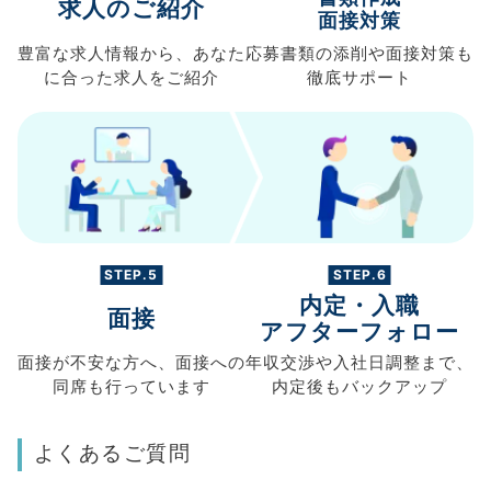
求人のご紹介
面接対策
豊富な求人情報から、
あなた
応募書類の
添削や面接対策も
に合った求人を
ご紹介
徹底サポート
STEP.5
STEP.6
内定・入職
面接
アフターフォロー
面接が不安な方へ、
面接への
年収交渉や
入社日調整まで、
同席も
行っています
内定後もバックアップ
よくあるご質問