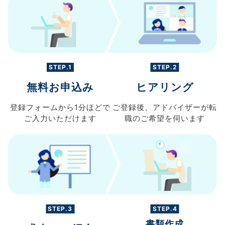
STEP.1
STEP.2
無料お申込み
ヒアリング
登録フォームから
1分ほどで
ご登録後、
アドバイザーが転
ご入力
いただけます
職の
ご希望を伺います
STEP.3
STEP.4
書類作成