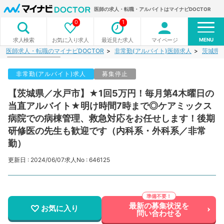
医師の求人・転職・アルバイトはマイナビDOCTOR
0
1
MENU
お気に入り求人
最近見た求人
マイページ
求人検索
医師求人・転職のマイナビDOCTOR
非常勤(アルバイト)医師求人
茨城県
非常勤(アルバイト)求人
募集停止
【茨城県／水戸市】★1回5万円！毎月第4木曜日の
当直アルバイト★明け時間7時まで◎ケアミックス
病院での病棟管理、救急対応をお任せします！後期
研修医の先生も歓迎です（内科系・外科系／非常
勤）
更新日 : 2024/06/07
求人No : 646125
最新の募集状況を
お気に入り
問い合わせる