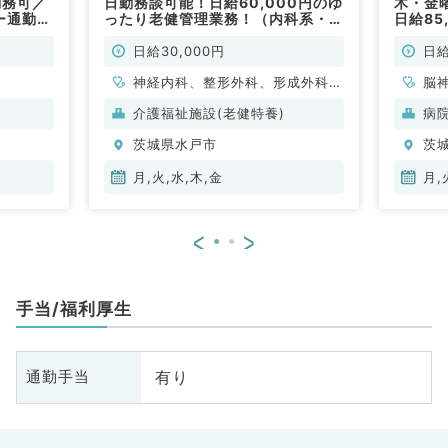
勤務可／
日勤務談可能！日給60,000円のゆ
木・金
ー通勤
ったり老健管理業務！（内科系・外
日給85
影（院
科系／非常勤）
可！病
外科／非
内）の
日給30,000円
日給
常勤）
神経内科、整形外科、形成外科、
脳
脳神経外科、呼吸器外科、心臓血
介護福祉施設(老健特養)
病
管外科、泌尿器科、一般内科、循
茨城県水戸市
茨
環器内科、呼吸器内科、消化器内
科、内分泌・代謝内科、腎臓内
月,火,水,木,金
月,
科、老年内科、血液内科、外科系
全般、一般外科、消化器外科、乳
<
>
腺外科、膠原病科、大腸・肛門外
科
手当/福利厚生
有り
通勤手当