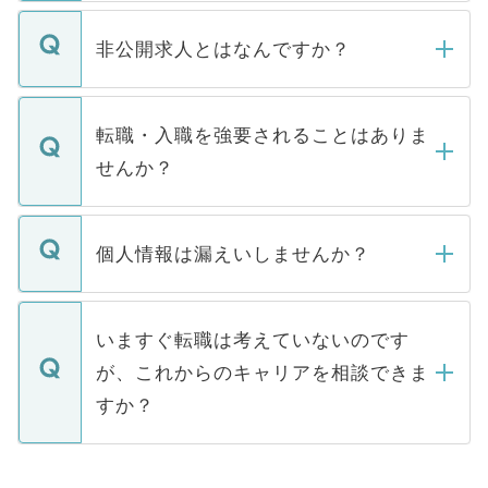
ご登録いただきましたら、弊社担当者がご
登録内容を確認し、その後メールもしくは
非公開求人とはなんですか？
お電話にて次のステップのご案内をいたし
ます。通常、5営業日以内にはご連絡をせて
マイナビDOCTORで取り扱っている求人の
いただきますので、しばらくお待ちくださ
うち約3割は、Webサイトからご覧いただ
転職・入職を強要されることはありま
い。
けない「非公開求人」です。非公開求人は
せんか？
下記の理由によって、一般には公開してい
ません。
転職・入職を強要することは一切ありませ
ん。また、仮に応募先から内定をいただい
個人情報は漏えいしませんか？
■応募殺到を避けるため 人気のある医療機
たとしても、ご本人が納得しない限り、内
関を公にしてしまうと、応募が殺到する場
定を承諾する必要はありません。内定先へ
個人情報が漏えいすることはありませんの
合があります。 選考を効率よく行うため
の辞退の連絡はキャリアパートナーが行い
で、ご安心ください。当サイトからの登録
いますぐ転職は考えていないのです
に、医療機関が求める条件に合った人材の
ますので、ご安心ください。
などで収集したご登録者様の個人情報は、
が、これからのキャリアを相談できま
みを人材紹介会社に依頼するケースが増え
ご本人のキャリアアップおよび転職活動の
ています。
すか？
支援を目的に使用いたします。お預かりし
ているすべての個人データはご本人の許可
お気軽にご相談ください。先生専任のキャ
なく、医療機関側に開示したり、第三者に
リアパートナーが将来のご希望などをおう