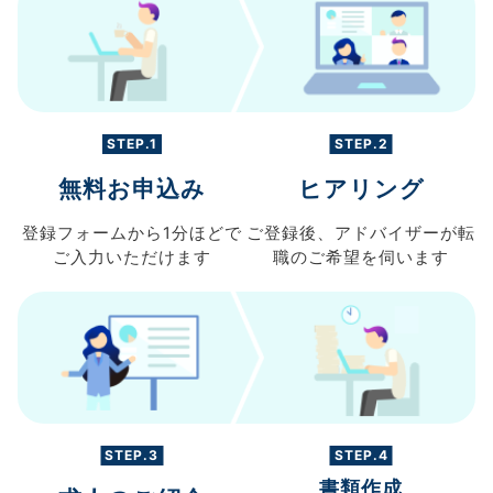
STEP.1
STEP.2
無料お申込み
ヒアリング
登録フォームから
1分ほどで
ご登録後、
アドバイザーが転
ご入力
いただけます
職の
ご希望を伺います
STEP.3
STEP.4
書類作成