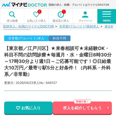
医師の求人・転職・アルバイトはマイナビDOCTOR
0
1
MENU
お気に入り求人
最近見た求人
マイページ
求人検索
医師求人・転職のマイナビDOCTOR
非常勤(アルバイト)医師求人
東京都
非常勤(アルバイト)求人
科目不問
【東京都／江戸川区】★来春相談可★未経験OK・
科目不問の訪問診療★毎週月・水・金曜日8時30分
～17時30分より週1日～ご応募可能です！◎日給最
大10万円／最寄り駅5分と好条件！（内科系・外科
系／非常勤）
更新日 : 2026/06/23
求人No : 646107
お気に入り
求人を紹介してもらう