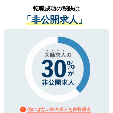
提供することは一切ありません。また弊社
かがいして、現在の医療機関の状況や紹介
転職成功の秘訣は
は、個人情報の取り扱いについての厳密な
経験をまじえながら、適切なアドバイスを
管理基準を満たした事業者のみに付与され
「非公開求人」
させていただきます。すぐにご転職をされ
る、プライバシーマークを取得済みです。
ない方には、長期的なサポートが可能です
ご登録いただいた個人情報は、SSL（デー
ので、まずはご登録ください。
タ暗号化）によって保護されていますの
で、機密保持に関してもご安心ください。
他にはない独占求人を多数保有