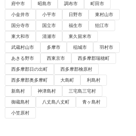
府中市
昭島市
調布市
町田市
小金井市
小平市
日野市
東村山市
国分寺市
国立市
福生市
狛江市
東大和市
清瀬市
東久留米市
武蔵村山市
多摩市
稲城市
羽村市
あきる野市
西東京市
西多摩郡瑞穂町
西多摩郡日の出町
西多摩郡檜原村
西多摩郡奥多摩町
大島町
利島村
新島村
神津島村
三宅島三宅村
御蔵島村
八丈島八丈町
青ヶ島村
小笠原村