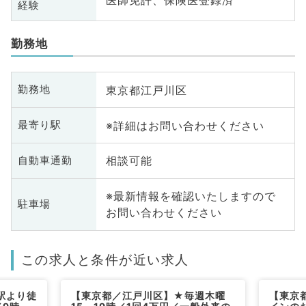
医師免許、保険医登録済
経験
勤務地
東京都江戸川区
勤務地
※詳細はお問い合わせください
最寄り駅
相談可能
自動車通勤
※最新情報を確認いたしますので
駐車場
お問い合わせください
この求人と条件が近い求人
駅より徒
【東京都／江戸川区】★毎週木曜
【東京