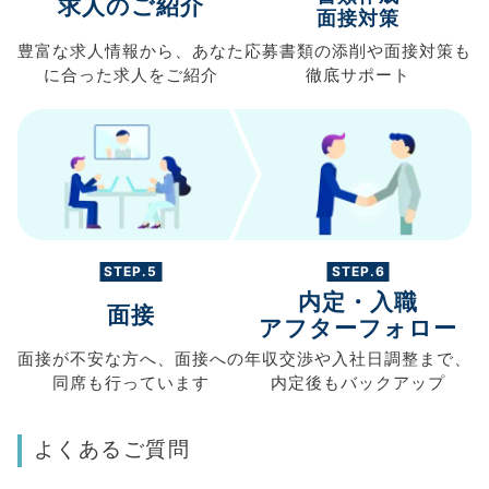
求人のご紹介
面接対策
豊富な求人情報から、
あなた
応募書類の
添削や面接対策も
に合った求人を
ご紹介
徹底サポート
STEP.5
STEP.6
内定・入職
面接
アフターフォロー
面接が不安な方へ、
面接への
年収交渉や
入社日調整まで、
同席も
行っています
内定後もバックアップ
よくあるご質問