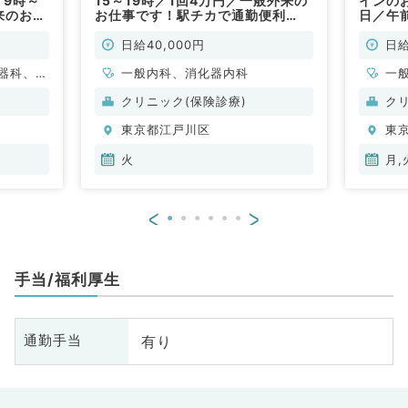
／9時～
15～19時／1回4万円／一般外来の
インの
外来のお仕
お仕事です！駅チカで通勤便利
日／午前
皮膚科・
♪（一般内科／非常勤）
カで通
内科／
日給40,000円
日給
器科、一
一般内科、消化器内科
一
クリニック(保険診療)
ク
東京都江戸川区
東
火
月,
<
>
手当/福利厚生
有り
通勤手当