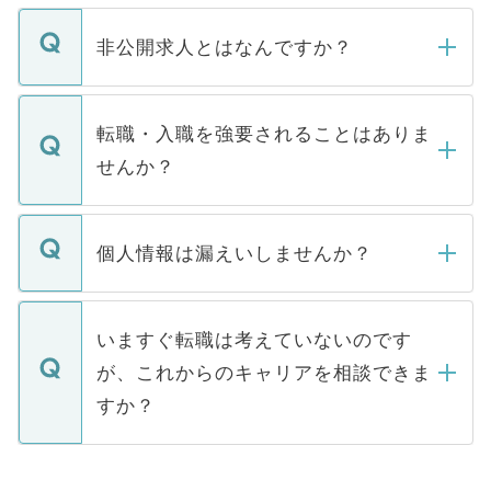
ご登録いただきましたら、弊社担当者がご
登録内容を確認し、その後メールもしくは
非公開求人とはなんですか？
お電話にて次のステップのご案内をいたし
ます。通常、5営業日以内にはご連絡をせて
マイナビDOCTORで取り扱っている求人の
いただきますので、しばらくお待ちくださ
うち約3割は、Webサイトからご覧いただ
転職・入職を強要されることはありま
い。
けない「非公開求人」です。非公開求人は
せんか？
下記の理由によって、一般には公開してい
ません。
転職・入職を強要することは一切ありませ
ん。また、仮に応募先から内定をいただい
個人情報は漏えいしませんか？
■応募殺到を避けるため 人気のある医療機
たとしても、ご本人が納得しない限り、内
関を公にしてしまうと、応募が殺到する場
定を承諾する必要はありません。内定先へ
個人情報が漏えいすることはありませんの
合があります。 選考を効率よく行うため
の辞退の連絡はキャリアパートナーが行い
で、ご安心ください。当サイトからの登録
いますぐ転職は考えていないのです
に、医療機関が求める条件に合った人材の
ますので、ご安心ください。
などで収集したご登録者様の個人情報は、
が、これからのキャリアを相談できま
みを人材紹介会社に依頼するケースが増え
ご本人のキャリアアップおよび転職活動の
ています。
すか？
支援を目的に使用いたします。お預かりし
ているすべての個人データはご本人の許可
お気軽にご相談ください。先生専任のキャ
なく、医療機関側に開示したり、第三者に
リアパートナーが将来のご希望などをおう