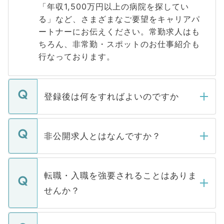
「年収1,500万円以上の病院を探してい
る」など、さまざまなご要望をキャリアパ
ートナーにお伝えください。常勤求人はも
ちろん、非常勤・スポットのお仕事紹介も
行なっております。
登録後は何をすればよいのですか
ご登録いただきましたら、弊社担当者がご
登録内容を確認し、その後メールもしくは
非公開求人とはなんですか？
お電話にて次のステップのご案内をいたし
ます。通常、5営業日以内にはご連絡をせて
マイナビDOCTORで取り扱っている求人の
いただきますので、しばらくお待ちくださ
うち約3割は、Webサイトからご覧いただ
転職・入職を強要されることはありま
い。
けない「非公開求人」です。非公開求人は
せんか？
下記の理由によって、一般には公開してい
ません。
転職・入職を強要することは一切ありませ