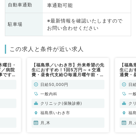
車通勤可能
自動車通勤
※最新情報を確認いたしますので
駐車場
お問い合わせください
この求人と条件が近い求人
木曜日・
【福島県／いわき市】外来希望の先
【福島
可／病院
生におすすめ！1回5万円～＋交通
生にお
事です
費・昼食代支給◎毎週月曜午前・木
通費・
曜午前のうち1曜日～勤務可能！後
のうち
期研修医の先生からのエントリーも
医の先
日給50,000円
日給
歓迎です（内科系／非常勤）
す（内
一般内科
一
クリニック(保険診療)
ク
福島県いわき市
福
月,木
月,