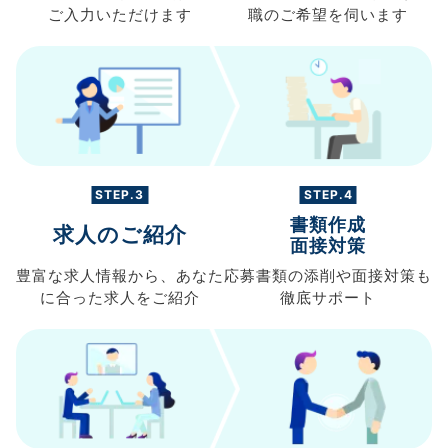
ご入力
いただけます
職の
ご希望を伺います
STEP.3
STEP.4
書類作成
求人のご紹介
面接対策
豊富な求人情報から、
あなた
応募書類の
添削や面接対策も
に合った求人を
ご紹介
徹底サポート