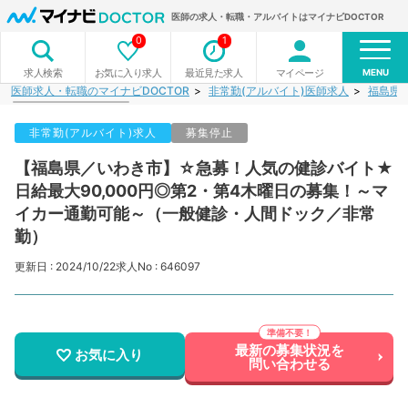
医師の求人・転職・アルバイトはマイナビDOCTOR
0
1
MENU
お気に入り求人
最近見た求人
マイページ
求人検索
医師求人・転職のマイナビDOCTOR
非常勤(アルバイト)医師求人
福島県
非常勤(アルバイト)求人
募集停止
【福島県／いわき市】☆急募！人気の健診バイト★
日給最大90,000円◎第2・第4木曜日の募集！～マ
イカー通勤可能～（一般健診・人間ドック／非常
勤）
更新日 : 2024/10/22
求人No : 646097
最新の募集状況を
お気に入り
問い合わせる