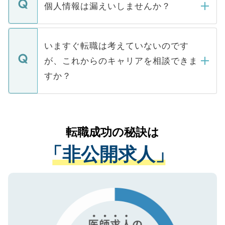
ん。また、仮に応募先から内定をいただい
個人情報は漏えいしませんか？
■応募殺到を避けるため 人気のある医療機
たとしても、ご本人が納得しない限り、内
関を公にしてしまうと、応募が殺到する場
定を承諾する必要はありません。内定先へ
個人情報が漏えいすることはありませんの
合があります。 選考を効率よく行うため
の辞退の連絡はキャリアパートナーが行い
で、ご安心ください。当サイトからの登録
いますぐ転職は考えていないのです
に、医療機関が求める条件に合った人材の
ますので、ご安心ください。
などで収集したご登録者様の個人情報は、
が、これからのキャリアを相談できま
みを人材紹介会社に依頼するケースが増え
ご本人のキャリアアップおよび転職活動の
ています。
すか？
支援を目的に使用いたします。お預かりし
ているすべての個人データはご本人の許可
お気軽にご相談ください。先生専任のキャ
なく、医療機関側に開示したり、第三者に
リアパートナーが将来のご希望などをおう
提供することは一切ありません。また弊社
かがいして、現在の医療機関の状況や紹介
転職成功の秘訣は
は、個人情報の取り扱いについての厳密な
経験をまじえながら、適切なアドバイスを
管理基準を満たした事業者のみに付与され
「非公開求人」
させていただきます。すぐにご転職をされ
る、プライバシーマークを取得済みです。
ない方には、長期的なサポートが可能です
ご登録いただいた個人情報は、SSL（デー
ので、まずはご登録ください。
タ暗号化）によって保護されていますの
で、機密保持に関してもご安心ください。