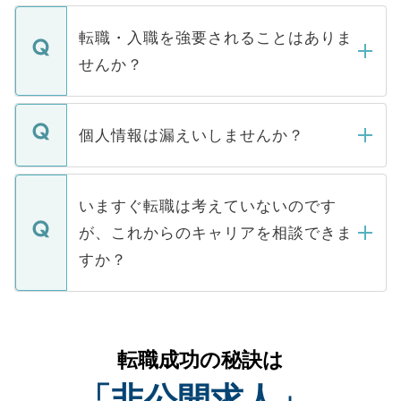
ます。通常、5営業日以内にはご連絡をせて
マイナビDOCTORで取り扱っている求人の
いただきますので、しばらくお待ちくださ
うち約3割は、Webサイトからご覧いただ
転職・入職を強要されることはありま
い。
けない「非公開求人」です。非公開求人は
せんか？
下記の理由によって、一般には公開してい
ません。
転職・入職を強要することは一切ありませ
ん。また、仮に応募先から内定をいただい
個人情報は漏えいしませんか？
■応募殺到を避けるため 人気のある医療機
たとしても、ご本人が納得しない限り、内
関を公にしてしまうと、応募が殺到する場
定を承諾する必要はありません。内定先へ
個人情報が漏えいすることはありませんの
合があります。 選考を効率よく行うため
の辞退の連絡はキャリアパートナーが行い
で、ご安心ください。当サイトからの登録
いますぐ転職は考えていないのです
に、医療機関が求める条件に合った人材の
ますので、ご安心ください。
などで収集したご登録者様の個人情報は、
が、これからのキャリアを相談できま
みを人材紹介会社に依頼するケースが増え
ご本人のキャリアアップおよび転職活動の
ています。
すか？
支援を目的に使用いたします。お預かりし
ているすべての個人データはご本人の許可
お気軽にご相談ください。先生専任のキャ
なく、医療機関側に開示したり、第三者に
リアパートナーが将来のご希望などをおう
提供することは一切ありません。また弊社
かがいして、現在の医療機関の状況や紹介
転職成功の秘訣は
は、個人情報の取り扱いについての厳密な
経験をまじえながら、適切なアドバイスを
管理基準を満たした事業者のみに付与され
「非公開求人」
させていただきます。すぐにご転職をされ