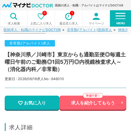
医師の求人・転職・アルバイトはマイナビDOCTOR
0
1
MENU
お気に入り求人
最近見た求人
マイページ
求人検索
医師求人・転職のマイナビDOCTOR
非常勤(アルバイト)医師求人
神奈川
非常勤(アルバイト)求人
【神奈川県／川崎市】東京からも通勤至便◎毎週土
曜日午前のご勤務◎1回5万円◎内視鏡検査求人～
（消化器内科／非常勤）
更新日 : 2026/06/16
求人No : 646010
お気に入り
求人を紹介してもらう
求人詳細