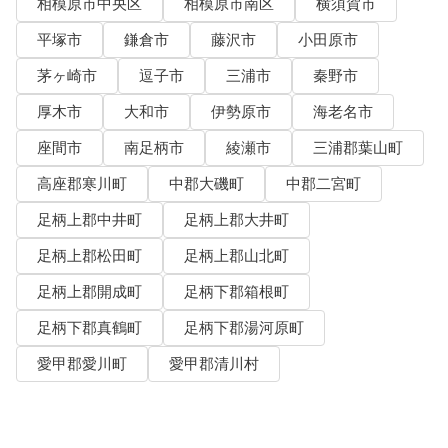
相模原市中央区
相模原市南区
横須賀市
平塚市
鎌倉市
藤沢市
小田原市
茅ヶ崎市
逗子市
三浦市
秦野市
厚木市
大和市
伊勢原市
海老名市
座間市
南足柄市
綾瀬市
三浦郡葉山町
高座郡寒川町
中郡大磯町
中郡二宮町
足柄上郡中井町
足柄上郡大井町
足柄上郡松田町
足柄上郡山北町
足柄上郡開成町
足柄下郡箱根町
足柄下郡真鶴町
足柄下郡湯河原町
愛甲郡愛川町
愛甲郡清川村