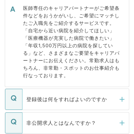
医師専任のキャリアパートナーがご希望条
件などをおうかがいし、ご希望にマッチし
たご入職先をご紹介するサービスです。
「自宅から近い病院を紹介してほしい」
「医療機器が充実した病院で働きたい」
「年収1,500万円以上の病院を探してい
る」など、さまざまなご要望をキャリアパ
ートナーにお伝えください。常勤求人はも
ちろん、非常勤・スポットのお仕事紹介も
行なっております。
登録後は何をすればよいのですか
ご登録いただきましたら、弊社担当者がご
登録内容を確認し、その後メールもしくは
非公開求人とはなんですか？
お電話にて次のステップのご案内をいたし