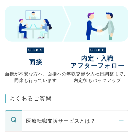
STEP.5
STEP.6
内定・入職
面接
アフターフォロー
面接が不安な方へ、
面接への
年収交渉や
入社日調整まで、
同席も
行っています
内定後もバックアップ
よくあるご質問
医療転職支援サービスとは？