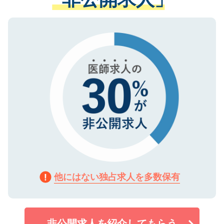
る、プライバシーマークを取得済みです。
ない方には、長期的なサポートが可能です
ご登録いただいた個人情報は、SSL（デー
ので、まずはご登録ください。
タ暗号化）によって保護されていますの
で、機密保持に関してもご安心ください。
他にはない独占求人を多数保有
非公開求人を紹介してもらう