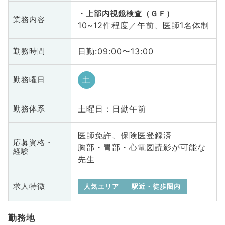
上部内視鏡検査（ＧＦ）
業務内容
10~12件程度／午前、医師1名体制
日勤:09:00〜13:00
勤務時間
土
勤務曜日
土曜日 : 日勤午前
勤務体系
医師免許、保険医登録済
応募資格・
胸部・胃部・心電図読影が可能な
経験
先生
求人特徴
人気エリア
駅近・徒歩圏内
勤務地