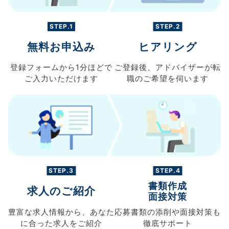
STEP.1
STEP.2
無料お申込み
ヒアリング
登録フォームから
1分ほどで
ご登録後、
アドバイザーが転
ご入力
いただけます
職の
ご希望を伺います
STEP.3
STEP.4
書類作成
求人のご紹介
面接対策
豊富な求人情報から、
あなた
応募書類の
添削や面接対策も
に合った求人を
ご紹介
徹底サポート