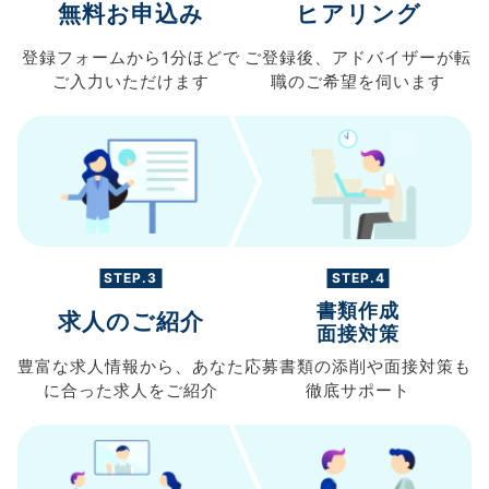
無料お申込み
ヒアリング
登録フォームから
1分ほどで
ご登録後、
アドバイザーが転
ご入力
いただけます
職の
ご希望を伺います
STEP.3
STEP.4
書類作成
求人のご紹介
面接対策
豊富な求人情報から、
あなた
応募書類の
添削や面接対策も
に合った求人を
ご紹介
徹底サポート