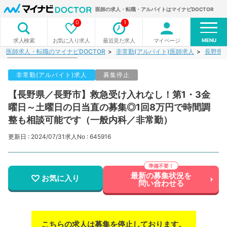
医師の求人・転職・アルバイトはマイナビDOCTOR
0
1
MENU
お気に入り求人
最近見た求人
マイページ
求人検索
医師求人・転職のマイナビDOCTOR
非常勤(アルバイト)医師求人
長野県
非常勤(アルバイト)求人
募集停止
【長野県／長野市】救急受け入れなし！第1・3金
曜日～土曜日の日当直の募集◎1回8万円で時間調
整も相談可能です（一般内科／非常勤）
更新日 : 2024/07/31
求人No : 645916
最新の募集状況を
お気に入り
問い合わせる
こちらの求人は募集を停止しております。