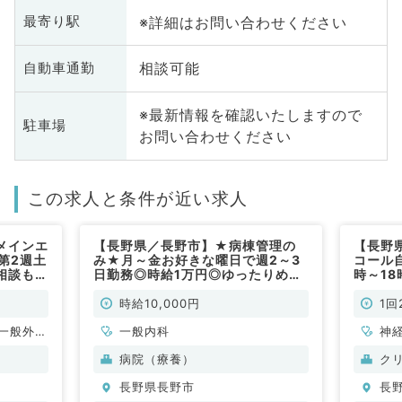
※詳細はお問い合わせください
最寄り駅
相談可能
自動車通勤
※最新情報を確認いたしますので
駐車場
お問い合わせください
この求人と条件が近い求人
メインエ
【長野県／長野市】★病棟管理の
【長野
第2週土
み★月～金お好きな曜日で週2～3
コール
相談も可
日勤務◎時給1万円◎ゆったりめの
時～18
外科系／
ご勤務（内科系／非常勤）
当あり
時給10,000円
1回
一般外
一般内科
神
科
病院（療養）
ク
分
長野県長野市
長
内