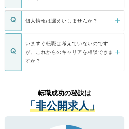
下記の理由によって、一般には公開してい
ません。
転職・入職を強要することは一切ありませ
ん。また、仮に応募先から内定をいただい
個人情報は漏えいしませんか？
■応募殺到を避けるため 人気のある医療機
たとしても、ご本人が納得しない限り、内
関を公にしてしまうと、応募が殺到する場
定を承諾する必要はありません。内定先へ
個人情報が漏えいすることはありませんの
合があります。 選考を効率よく行うため
の辞退の連絡はキャリアパートナーが行い
で、ご安心ください。当サイトからの登録
いますぐ転職は考えていないのです
に、医療機関が求める条件に合った人材の
ますので、ご安心ください。
などで収集したご登録者様の個人情報は、
が、これからのキャリアを相談できま
みを人材紹介会社に依頼するケースが増え
ご本人のキャリアアップおよび転職活動の
ています。
すか？
支援を目的に使用いたします。お預かりし
ているすべての個人データはご本人の許可
お気軽にご相談ください。先生専任のキャ
なく、医療機関側に開示したり、第三者に
リアパートナーが将来のご希望などをおう
提供することは一切ありません。また弊社
かがいして、現在の医療機関の状況や紹介
転職成功の秘訣は
は、個人情報の取り扱いについての厳密な
経験をまじえながら、適切なアドバイスを
管理基準を満たした事業者のみに付与され
「非公開求人」
させていただきます。すぐにご転職をされ
る、プライバシーマークを取得済みです。
ない方には、長期的なサポートが可能です
ご登録いただいた個人情報は、SSL（デー
ので、まずはご登録ください。
タ暗号化）によって保護されていますの
で、機密保持に関してもご安心ください。