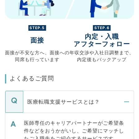
STEP.5
STEP.6
内定・入職
面接
アフターフォロー
面接が不安な方へ、
面接への
年収交渉や
入社日調整まで、
同席も
行っています
内定後もバックアップ
よくあるご質問
医療転職支援サービスとは？
医師専任のキャリアパートナーがご希望条
件などをおうかがいし、ご希望にマッチし
たご入職先をご紹介するサービスです。