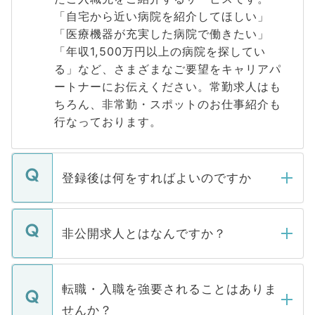
「自宅から近い病院を紹介してほしい」
「医療機器が充実した病院で働きたい」
「年収1,500万円以上の病院を探してい
る」など、さまざまなご要望をキャリアパ
ートナーにお伝えください。常勤求人はも
ちろん、非常勤・スポットのお仕事紹介も
行なっております。
登録後は何をすればよいのですか
ご登録いただきましたら、弊社担当者がご
登録内容を確認し、その後メールもしくは
非公開求人とはなんですか？
お電話にて次のステップのご案内をいたし
ます。通常、5営業日以内にはご連絡をせて
マイナビDOCTORで取り扱っている求人の
いただきますので、しばらくお待ちくださ
うち約3割は、Webサイトからご覧いただ
転職・入職を強要されることはありま
い。
けない「非公開求人」です。非公開求人は
せんか？