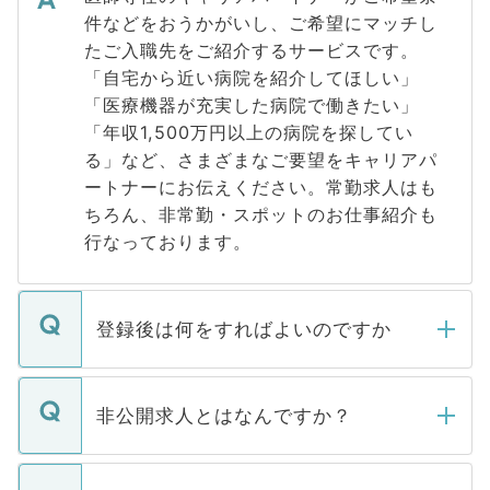
件などをおうかがいし、ご希望にマッチし
たご入職先をご紹介するサービスです。
「自宅から近い病院を紹介してほしい」
「医療機器が充実した病院で働きたい」
「年収1,500万円以上の病院を探してい
る」など、さまざまなご要望をキャリアパ
ートナーにお伝えください。常勤求人はも
ちろん、非常勤・スポットのお仕事紹介も
行なっております。
登録後は何をすればよいのですか
ご登録いただきましたら、弊社担当者がご
登録内容を確認し、その後メールもしくは
非公開求人とはなんですか？
お電話にて次のステップのご案内をいたし
ます。通常、5営業日以内にはご連絡をせて
マイナビDOCTORで取り扱っている求人の