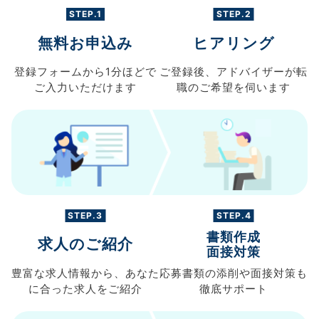
STEP.1
STEP.2
無料お申込み
ヒアリング
登録フォームから
1分ほどで
ご登録後、
アドバイザーが転
ご入力
いただけます
職の
ご希望を伺います
STEP.3
STEP.4
書類作成
求人のご紹介
面接対策
豊富な求人情報から、
あなた
応募書類の
添削や面接対策も
に合った求人を
ご紹介
徹底サポート