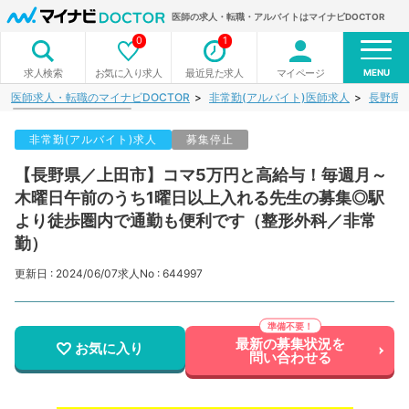
医師の求人・転職・アルバイトはマイナビDOCTOR
0
1
MENU
お気に入り求人
最近見た求人
マイページ
求人検索
医師求人・転職のマイナビDOCTOR
非常勤(アルバイト)医師求人
長野県
非常勤(アルバイト)求人
募集停止
【長野県／上田市】コマ5万円と高給与！毎週月～
木曜日午前のうち1曜日以上入れる先生の募集◎駅
より徒歩圏内で通勤も便利です（整形外科／非常
勤）
更新日 : 2024/06/07
求人No : 644997
最新の募集状況を
お気に入り
問い合わせる