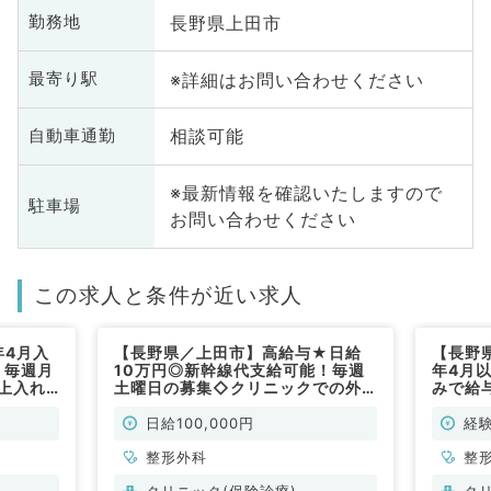
長野県上田市
勤務地
※詳細はお問い合わせください
最寄り駅
相談可能
自動車通勤
※最新情報を確認いたしますので
駐車場
お問い合わせください
この求人と条件が近い求人
年4月入
【長野県／上田市】高給与★日給
【長野
！毎週月
10万円◎新幹線代支給可能！毎週
年4月
上入れ
土曜日の募集◇クリニックでの外
みで給
圏内で通
来業務◆～スポーツ整形に力を入
AMの
非常勤）
れるグループ～（整形外科／非常
ます！
日給100,000円
経
勤）
よ
整形外科
整
クリニック(保険診療)
ク