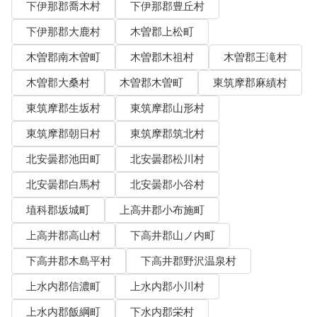
下伊那郡喬木村
下伊那郡豊丘村
下伊那郡大鹿村
木曽郡上松町
木曽郡南木曽町
木曽郡木祖村
木曽郡王滝村
木曽郡大桑村
木曽郡木曽町
東筑摩郡麻績村
東筑摩郡生坂村
東筑摩郡山形村
東筑摩郡朝日村
東筑摩郡筑北村
北安曇郡池田町
北安曇郡松川村
北安曇郡白馬村
北安曇郡小谷村
埴科郡坂城町
上高井郡小布施町
上高井郡高山村
下高井郡山ノ内町
下高井郡木島平村
下高井郡野沢温泉村
上水内郡信濃町
上水内郡小川村
上水内郡飯綱町
下水内郡栄村