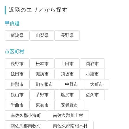
近隣のエリアから探す
甲信越
新潟県
山梨県
長野県
市区町村
長野市
松本市
上田市
岡谷市
飯田市
諏訪市
須坂市
小諸市
伊那市
駒ヶ根市
中野市
大町市
飯山市
茅野市
塩尻市
佐久市
千曲市
東御市
安曇野市
南佐久郡小海町
南佐久郡川上村
南佐久郡南牧村
南佐久郡南相木村