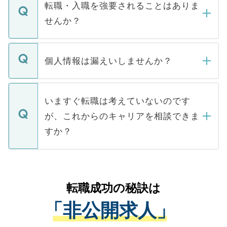
いただきますので、しばらくお待ちくださ
うち約3割は、Webサイトからご覧いただ
転職・入職を強要されることはありま
い。
けない「非公開求人」です。非公開求人は
せんか？
下記の理由によって、一般には公開してい
ません。
転職・入職を強要することは一切ありませ
ん。また、仮に応募先から内定をいただい
個人情報は漏えいしませんか？
■応募殺到を避けるため 人気のある医療機
たとしても、ご本人が納得しない限り、内
関を公にしてしまうと、応募が殺到する場
定を承諾する必要はありません。内定先へ
個人情報が漏えいすることはありませんの
合があります。 選考を効率よく行うため
の辞退の連絡はキャリアパートナーが行い
で、ご安心ください。当サイトからの登録
いますぐ転職は考えていないのです
に、医療機関が求める条件に合った人材の
ますので、ご安心ください。
などで収集したご登録者様の個人情報は、
が、これからのキャリアを相談できま
みを人材紹介会社に依頼するケースが増え
ご本人のキャリアアップおよび転職活動の
ています。
すか？
支援を目的に使用いたします。お預かりし
ているすべての個人データはご本人の許可
お気軽にご相談ください。先生専任のキャ
なく、医療機関側に開示したり、第三者に
リアパートナーが将来のご希望などをおう
提供することは一切ありません。また弊社
かがいして、現在の医療機関の状況や紹介
転職成功の秘訣は
は、個人情報の取り扱いについての厳密な
経験をまじえながら、適切なアドバイスを
管理基準を満たした事業者のみに付与され
「非公開求人」
させていただきます。すぐにご転職をされ
る、プライバシーマークを取得済みです。
ない方には、長期的なサポートが可能です
ご登録いただいた個人情報は、SSL（デー