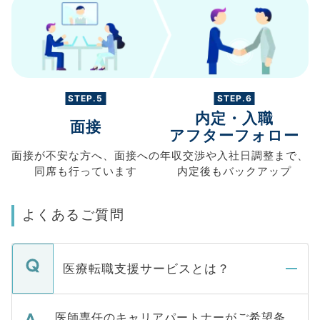
STEP.5
STEP.6
内定・入職
面接
アフターフォロー
面接が不安な方へ、
面接への
年収交渉や
入社日調整まで、
同席も
行っています
内定後もバックアップ
よくあるご質問
医療転職支援サービスとは？
医師専任のキャリアパートナーがご希望条