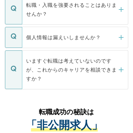
いただきますので、しばらくお待ちくださ
うち約3割は、Webサイトからご覧いただ
転職・入職を強要されることはありま
い。
けない「非公開求人」です。非公開求人は
せんか？
下記の理由によって、一般には公開してい
ません。
転職・入職を強要することは一切ありませ
ん。また、仮に応募先から内定をいただい
個人情報は漏えいしませんか？
■応募殺到を避けるため 人気のある医療機
たとしても、ご本人が納得しない限り、内
関を公にしてしまうと、応募が殺到する場
定を承諾する必要はありません。内定先へ
個人情報が漏えいすることはありませんの
合があります。 選考を効率よく行うため
の辞退の連絡はキャリアパートナーが行い
で、ご安心ください。当サイトからの登録
いますぐ転職は考えていないのです
に、医療機関が求める条件に合った人材の
ますので、ご安心ください。
などで収集したご登録者様の個人情報は、
が、これからのキャリアを相談できま
みを人材紹介会社に依頼するケースが増え
ご本人のキャリアアップおよび転職活動の
ています。
すか？
支援を目的に使用いたします。お預かりし
ているすべての個人データはご本人の許可
お気軽にご相談ください。先生専任のキャ
なく、医療機関側に開示したり、第三者に
リアパートナーが将来のご希望などをおう
提供することは一切ありません。また弊社
かがいして、現在の医療機関の状況や紹介
転職成功の秘訣は
は、個人情報の取り扱いについての厳密な
経験をまじえながら、適切なアドバイスを
管理基準を満たした事業者のみに付与され
「非公開求人」
させていただきます。すぐにご転職をされ
る、プライバシーマークを取得済みです。
ない方には、長期的なサポートが可能です