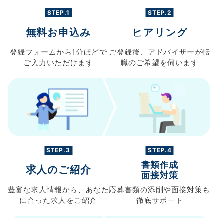
STEP.1
STEP.2
無料お申込み
ヒアリング
登録フォームから
1分ほどで
ご登録後、
アドバイザーが転
ご入力
いただけます
職の
ご希望を伺います
STEP.3
STEP.4
書類作成
求人のご紹介
面接対策
豊富な求人情報から、
あなた
応募書類の
添削や面接対策も
に合った求人を
ご紹介
徹底サポート