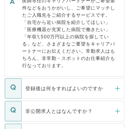
医師専任のキャリアパートナーがご希望条
件などをおうかがいし、ご希望にマッチし
たご入職先をご紹介するサービスです。
「自宅から近い病院を紹介してほしい」
「医療機器が充実した病院で働きたい」
「年収1,500万円以上の病院を探してい
る」など、さまざまなご要望をキャリアパ
ートナーにお伝えください。常勤求人はも
ちろん、非常勤・スポットのお仕事紹介も
行なっております。
登録後は何をすればよいのですか
ご登録いただきましたら、弊社担当者がご
登録内容を確認し、その後メールもしくは
非公開求人とはなんですか？
お電話にて次のステップのご案内をいたし
ます。通常、5営業日以内にはご連絡をせて
マイナビDOCTORで取り扱っている求人の