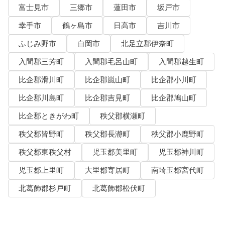
富士見市
三郷市
蓮田市
坂戸市
幸手市
鶴ヶ島市
日高市
吉川市
ふじみ野市
白岡市
北足立郡伊奈町
入間郡三芳町
入間郡毛呂山町
入間郡越生町
比企郡滑川町
比企郡嵐山町
比企郡小川町
比企郡川島町
比企郡吉見町
比企郡鳩山町
比企郡ときがわ町
秩父郡横瀬町
秩父郡皆野町
秩父郡長瀞町
秩父郡小鹿野町
秩父郡東秩父村
児玉郡美里町
児玉郡神川町
児玉郡上里町
大里郡寄居町
南埼玉郡宮代町
北葛飾郡杉戸町
北葛飾郡松伏町