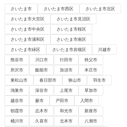
さいたま市
さいたま市西区
さいたま市北区
さいたま市大宮区
さいたま市見沼区
さいたま市中央区
さいたま市桜区
さいたま市浦和区
さいたま市南区
さいたま市緑区
さいたま市岩槻区
川越市
熊谷市
川口市
行田市
秩父市
所沢市
飯能市
加須市
本庄市
東松山市
春日部市
狭山市
羽生市
鴻巣市
深谷市
上尾市
草加市
越谷市
蕨市
戸田市
入間市
朝霞市
志木市
和光市
新座市
桶川市
久喜市
北本市
八潮市