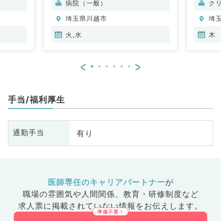
病院（一般）
ク
埼玉県川越市
埼
火,水
木
<
>
手当/福利厚生
有り
通勤手当
医師専任のキャリアパートナー
が
職場の雰囲気や人間関係、
教育・研修制度など
求人票に掲載されていない情報をお伝えします。