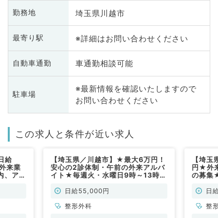
埼玉県川越市
勤務地
※詳細はお問い合わせください
最寄り駅
車通勤相談可能
自動車通勤
※最新情報を確認いたしますので
駐車場
お問い合わせください
この求人と条件が近い求人
日給
【埼玉県／川越市】★最大6万円！
【埼玉
／外来業
安心の2診体制・午前の外来アルバ
円★外
内、アク
イト★毎週火・水曜日9時～13時の
の募集
整形外科
募集／クラークやPT・OTのスタッ
ッフ体
フ体制が充実したクリニックです♪
♪～マ
日給55,000円
日給
～マイカー通勤可～（整形外科／非
非常勤
常勤）
整形外科
整