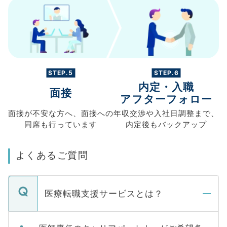
STEP.5
STEP.6
内定・入職
面接
アフターフォロー
面接が不安な方へ、
面接への
年収交渉や
入社日調整まで、
同席も
行っています
内定後もバックアップ
よくあるご質問
医療転職支援サービスとは？