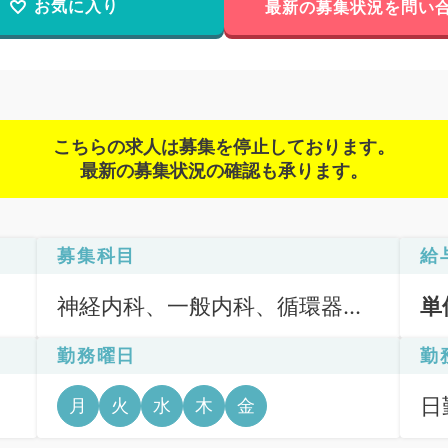
お気に入り
最新の募集状況を問い
こちらの求人は募集を停止しております。
最新の募集状況の確認も承ります。
募集科目
給
神経内科、一般内科、循環器内
単
科、呼吸器内科、消化器内科、
勤務曜日
勤
内分泌・代謝内科、腎臓内科、
老年内科
日
月
火
水
木
金