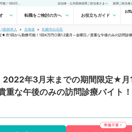
【北海道／札幌市白石区】2022年3月末までの期間限定★月1回から勤務可能！1回4万円◎第1.2週月～金曜日／貴重な午後のみの訪問診療バイト！～駅チカ・マイカー通勤可能～（内科系／非常勤）非常勤(アルバイト)の求人｜医師の求人・転職・アルバイトは【マイナビDOCTOR】
自治体・公共団体採用ご担当者さまへ
採用ご担当者
お気
す
転職をご検討の方へ
お役立ちガイド
ト)医師求人
北海道
札幌市白石区
限定★月1回から勤務可能！1回4万円◎第1.2週月～金曜日／貴重な午後のみの訪問
2022年3月末までの期間限定★月
日／貴重な午後のみの訪問診療バイト
）