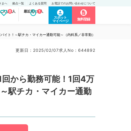
さまへ
拠点一覧
よくある質問
お電話でのお問い合わせについて
に入り求人
0
最近見た求人
1
スポット
無料登録
マイページ
診療バイト！～駅チカ・マイカー通勤可能～（内科系／非常勤）
更新日 : 2025/02/07
求人No : 644892
1回から勤務可能！1回4万
！～駅チカ・マイカー通勤