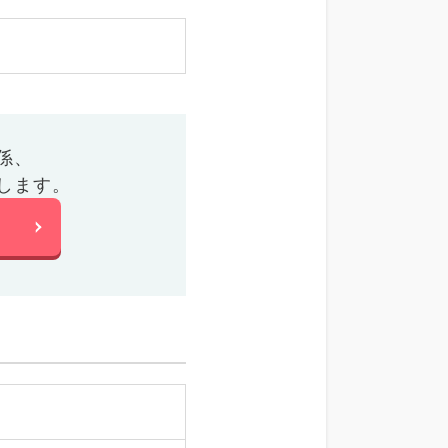
係、
します。