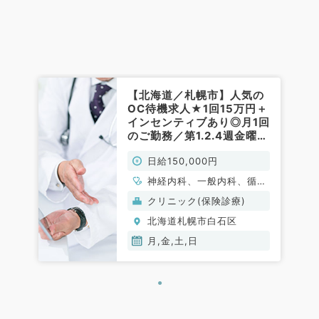
【北海道／札幌市】人気の
OC待機求人★1回15万円＋
インセンティブあり◎月1回
のご勤務／第1.2.4週金曜日
19時～月曜日7時まで◆自
日給150,000円
宅待機可能！（内科系／非
常勤）
神経内科、一般内科、循環
器内科、呼吸器内科、消化
クリニック(保険診療)
器内科、内分泌・代謝内
北海道札幌市白石区
科、腎臓内科、老年内科、
科目不問
月,金,土,日