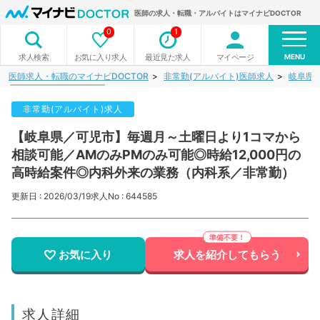
医師の求人・転職・アルバイトはマイナビDOCTOR
0
1
MENU
お気に入り求人
最近見た求人
マイページ
求人検索
医師求人・転職のマイナビDOCTOR
非常勤(アルバイト)医師求人
岐阜県
非常勤(アルバイト)求人
【岐阜県／可児市】毎週月～土曜日より1コマから
相談可能／AMのみPMのみ可能◎時給12,000円の
高時給案件◎内科外来の業務（内科系／非常勤）
更新日 : 2026/03/19
求人No : 644585
お気に入り
求人を紹介してもらう
求人詳細