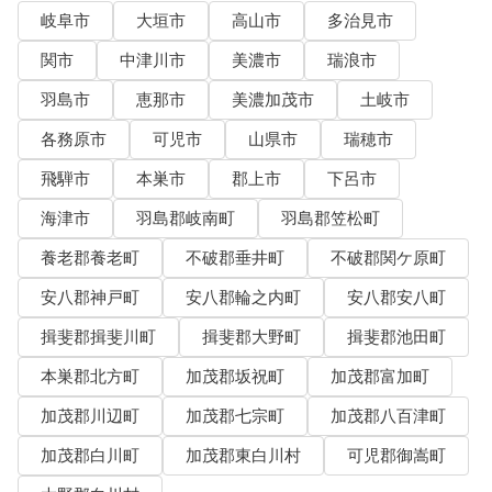
岐阜市
大垣市
高山市
多治見市
関市
中津川市
美濃市
瑞浪市
羽島市
恵那市
美濃加茂市
土岐市
各務原市
可児市
山県市
瑞穂市
飛騨市
本巣市
郡上市
下呂市
海津市
羽島郡岐南町
羽島郡笠松町
養老郡養老町
不破郡垂井町
不破郡関ケ原町
安八郡神戸町
安八郡輪之内町
安八郡安八町
揖斐郡揖斐川町
揖斐郡大野町
揖斐郡池田町
本巣郡北方町
加茂郡坂祝町
加茂郡富加町
加茂郡川辺町
加茂郡七宗町
加茂郡八百津町
加茂郡白川町
加茂郡東白川村
可児郡御嵩町