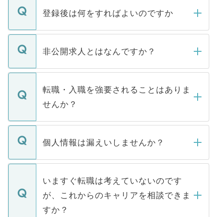
登録後は何をすればよいのですか
ご登録いただきましたら、弊社担当者がご
登録内容を確認し、その後メールもしくは
非公開求人とはなんですか？
お電話にて次のステップのご案内をいたし
ます。通常、5営業日以内にはご連絡をせて
マイナビDOCTORで取り扱っている求人の
いただきますので、しばらくお待ちくださ
うち約3割は、Webサイトからご覧いただ
転職・入職を強要されることはありま
い。
けない「非公開求人」です。非公開求人は
せんか？
下記の理由によって、一般には公開してい
ません。
転職・入職を強要することは一切ありませ
ん。また、仮に応募先から内定をいただい
個人情報は漏えいしませんか？
■応募殺到を避けるため 人気のある医療機
たとしても、ご本人が納得しない限り、内
関を公にしてしまうと、応募が殺到する場
定を承諾する必要はありません。内定先へ
個人情報が漏えいすることはありませんの
合があります。 選考を効率よく行うため
の辞退の連絡はキャリアパートナーが行い
で、ご安心ください。当サイトからの登録
いますぐ転職は考えていないのです
に、医療機関が求める条件に合った人材の
ますので、ご安心ください。
などで収集したご登録者様の個人情報は、
が、これからのキャリアを相談できま
みを人材紹介会社に依頼するケースが増え
ご本人のキャリアアップおよび転職活動の
ています。
すか？
支援を目的に使用いたします。お預かりし