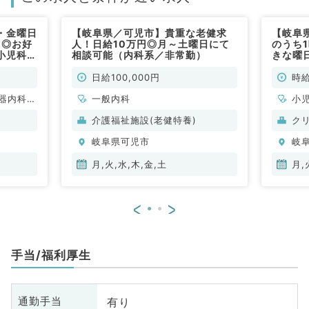
・金曜日
【岐阜県／可児市】貴重な老健求
【岐阜
！◎お好
人！日給10万円◎月～土曜日にて
のうち
小児科／
相談可能（内科系／非常勤）
きな曜
非常勤
日給100,000円
時給
器内科、
一般内科
小
、内分
呼
介護福祉施設(老健特養)
ク
泌
岐阜県可児市
岐
月,火,水,木,金,土
月,
<
>
手当/福利厚生
有り
通勤手当