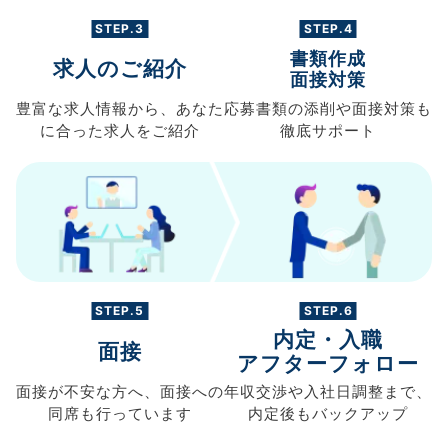
STEP.3
STEP.4
書類作成
求人のご紹介
面接対策
豊富な求人情報から、
あなた
応募書類の
添削や面接対策も
に合った求人を
ご紹介
徹底サポート
STEP.5
STEP.6
内定・入職
面接
アフターフォロー
面接が不安な方へ、
面接への
年収交渉や
入社日調整まで、
同席も
行っています
内定後もバックアップ