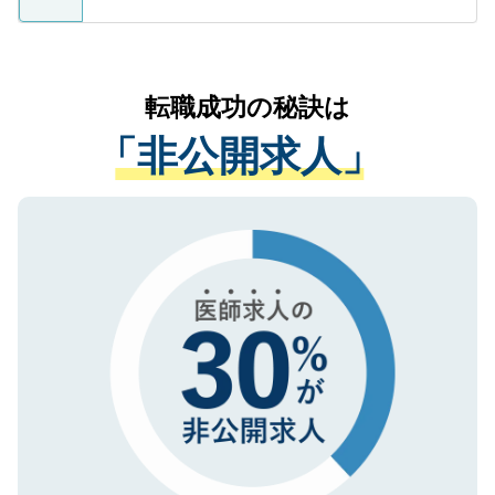
ているすべての個人データはご本人の許可
お気軽にご相談ください。先生専任のキャ
なく、医療機関側に開示したり、第三者に
リアパートナーが将来のご希望などをおう
提供することは一切ありません。また弊社
かがいして、現在の医療機関の状況や紹介
転職成功の秘訣は
は、個人情報の取り扱いについての厳密な
経験をまじえながら、適切なアドバイスを
管理基準を満たした事業者のみに付与され
「非公開求人」
させていただきます。すぐにご転職をされ
る、プライバシーマークを取得済みです。
ない方には、長期的なサポートが可能です
ご登録いただいた個人情報は、SSL（デー
ので、まずはご登録ください。
タ暗号化）によって保護されていますの
で、機密保持に関してもご安心ください。