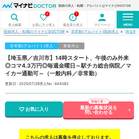
医師の求人・転職・アルバイトはマイナビDOCTOR
0
1
MENU
お気に入り求人
最近見た求人
マイページ
求人検索
医師求人・転職のマイナビDOCTOR
非常勤(アルバイト)医師求人
埼玉県
非常勤(アルバイト)求人
募集停止
【埼玉県／吉川市】14時スタート、午後のみ外来
◎コマ4.3万円◎毎週金曜日～駅チカ総合病院／マ
イカー通勤可～（一般内科／非常勤）
更新日 : 2025/07/28
求人No : 644583
最新の募集状況を
お気に入り
問い合わせる
こちらの求人は募集を停止しております。