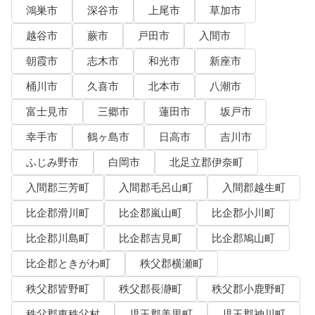
鴻巣市
深谷市
上尾市
草加市
越谷市
蕨市
戸田市
入間市
朝霞市
志木市
和光市
新座市
桶川市
久喜市
北本市
八潮市
富士見市
三郷市
蓮田市
坂戸市
幸手市
鶴ヶ島市
日高市
吉川市
ふじみ野市
白岡市
北足立郡伊奈町
入間郡三芳町
入間郡毛呂山町
入間郡越生町
比企郡滑川町
比企郡嵐山町
比企郡小川町
比企郡川島町
比企郡吉見町
比企郡鳩山町
比企郡ときがわ町
秩父郡横瀬町
秩父郡皆野町
秩父郡長瀞町
秩父郡小鹿野町
秩父郡東秩父村
児玉郡美里町
児玉郡神川町