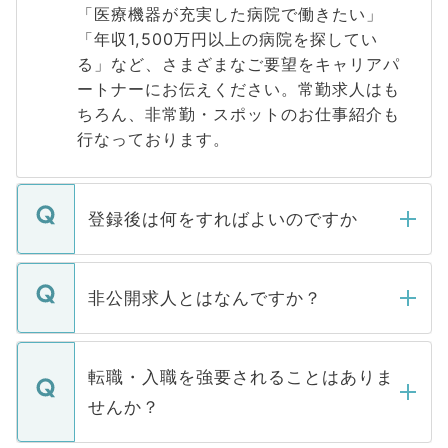
「医療機器が充実した病院で働きたい」
「年収1,500万円以上の病院を探してい
る」など、さまざまなご要望をキャリアパ
ートナーにお伝えください。常勤求人はも
ちろん、非常勤・スポットのお仕事紹介も
行なっております。
登録後は何をすればよいのですか
ご登録いただきましたら、弊社担当者がご
登録内容を確認し、その後メールもしくは
非公開求人とはなんですか？
お電話にて次のステップのご案内をいたし
ます。通常、5営業日以内にはご連絡をせて
マイナビDOCTORで取り扱っている求人の
いただきますので、しばらくお待ちくださ
うち約3割は、Webサイトからご覧いただ
転職・入職を強要されることはありま
い。
けない「非公開求人」です。非公開求人は
せんか？
下記の理由によって、一般には公開してい
ません。