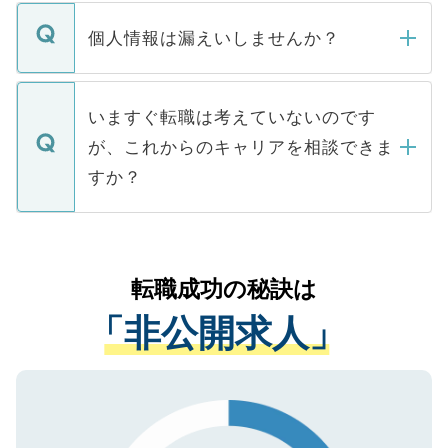
転職・入職を強要することは一切ありませ
ん。また、仮に応募先から内定をいただい
個人情報は漏えいしませんか？
■応募殺到を避けるため 人気のある医療機
たとしても、ご本人が納得しない限り、内
関を公にしてしまうと、応募が殺到する場
定を承諾する必要はありません。内定先へ
個人情報が漏えいすることはありませんの
合があります。 選考を効率よく行うため
の辞退の連絡はキャリアパートナーが行い
で、ご安心ください。当サイトからの登録
いますぐ転職は考えていないのです
に、医療機関が求める条件に合った人材の
ますので、ご安心ください。
などで収集したご登録者様の個人情報は、
が、これからのキャリアを相談できま
みを人材紹介会社に依頼するケースが増え
ご本人のキャリアアップおよび転職活動の
ています。
すか？
支援を目的に使用いたします。お預かりし
ているすべての個人データはご本人の許可
お気軽にご相談ください。先生専任のキャ
なく、医療機関側に開示したり、第三者に
リアパートナーが将来のご希望などをおう
提供することは一切ありません。また弊社
かがいして、現在の医療機関の状況や紹介
転職成功の秘訣は
は、個人情報の取り扱いについての厳密な
経験をまじえながら、適切なアドバイスを
管理基準を満たした事業者のみに付与され
「非公開求人」
させていただきます。すぐにご転職をされ
る、プライバシーマークを取得済みです。
ない方には、長期的なサポートが可能です
ご登録いただいた個人情報は、SSL（デー
ので、まずはご登録ください。
タ暗号化）によって保護されていますの
で、機密保持に関してもご安心ください。