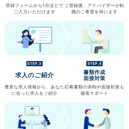
登録フォームから
1分ほどで
ご登録後、
アドバイザーが転
ご入力
いただけます
職の
ご希望を伺います
STEP.3
STEP.4
書類作成
求人のご紹介
面接対策
豊富な求人情報から、
あなた
応募書類の
添削や面接対策も
に合った求人を
ご紹介
徹底サポート