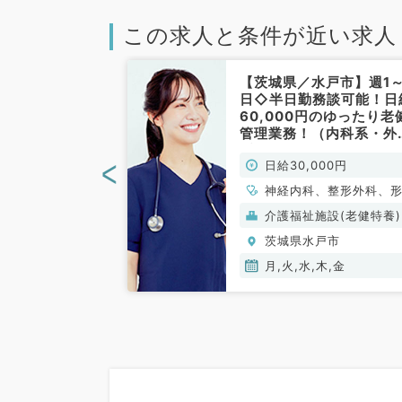
この求人と条件が近い求人
水戸市】人気の
【茨城県／水戸市】週1～
外来／毎週月曜
日◇半日勤務談可能！日
17：30まで
60,000円のゆったり老
も相談可能／日
管理業務！（内科系・外
ゆったり目の外
系／非常勤）
<
000円
日給30,000円
（一般内科・非
神経内科、整形外科、
外科、脳神経外科、呼
(保険診療)
介護福祉施設(老健特養)
外科、心臓血管外科、
戸市
茨城県水戸市
器科、一般内科、循環
科、呼吸器内科、消化
月,火,水,木,金
科、内分泌・代謝内科
臓内科、老年内科、血
科、外科系全般、一般
科、消化器外科、乳腺
科、膠原病科、大腸・
外科