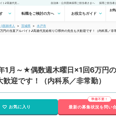
【茨城県／水戸市】★22年1月～★偶数週木曜日×1回6万円の当直アルバイト♪高速代支給有り◎県外の先生も大歓迎です！（内科系／非常勤）非常勤(アルバイト)の求人｜医師の求人・転職・アルバイトは【マイナビDOCTOR】
自治体・公共団体採用ご担当者さまへ
採用ご担当者
お気
す
転職をご検討の方へ
お役立ちガイド
ト)医師求人
茨城県
水戸市
回6万円の当直アルバイト♪高速代支給有り◎県外の先生も大歓迎です！（内科系／非
年1月～★偶数週木曜日×1回6万円
大歓迎です！（内科系／非常勤）
お気に入り
最新の募集状況を問い