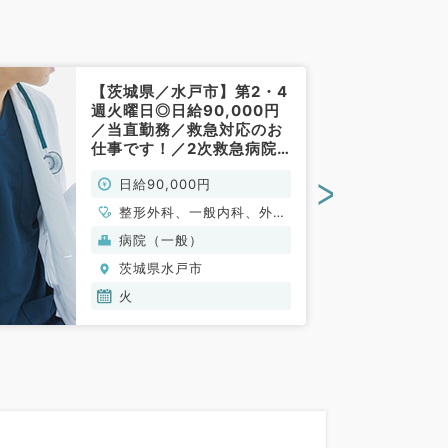
【茨城県／水戸市】第2・4
週火曜日◎日給90,000円
／当直勤務／救急対応のお
仕事です！／2次救急病院
（内科・救急科・整形外
>
日給90,000円
科・外科／非常勤）
整形外科、一般内科、外科
系全般、一般外科、救急
病院（一般）
科・ＩＣＵ
茨城県水戸市
火