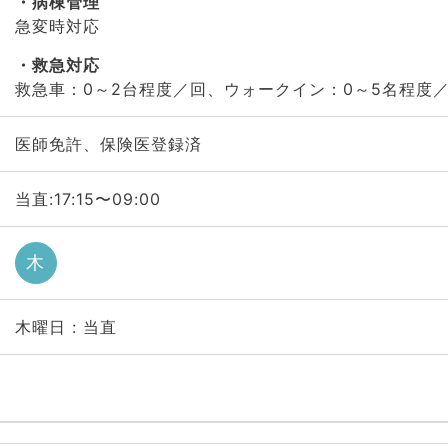
病棟管理
急変時対応
救急対応
救急車：0～2台程度／回、ウォークイン：0～5名程度
医師免許、保険医登録済
当直:17:15〜09:00
木
木曜日 : 当直