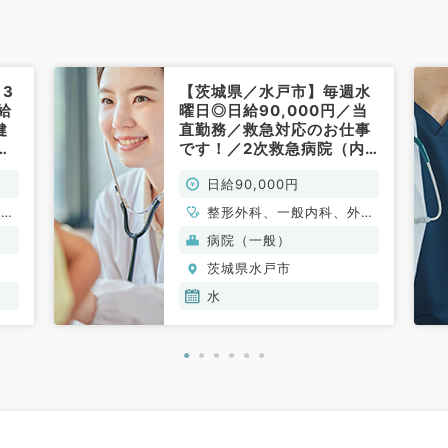
3
【茨城県／水戸市】毎週水
給
曜日◎日給90,000円／当
健
直勤務／救急対応のお仕事
科
です！／2次救急病院（内
科・救急科・整形外科・外
日給90,000円
科／非常勤）
形成
整形外科、一般内科、外科
吸器
系全般、一般外科、救急
病院（一般）
泌尿
科・ＩＣＵ
茨城県水戸市
器内
器内
水
、腎
液内
外
外
肛門