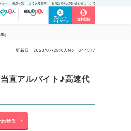
さまへ
拠点一覧
よくある質問
お電話でのお問い合わせについて
に入り求人
0
最近見た求人
1
スポット
無料登録
マイページ
常勤）
更新日 : 2023/07/28
求人No : 644577
の当直アルバイト♪高速代
合わせる