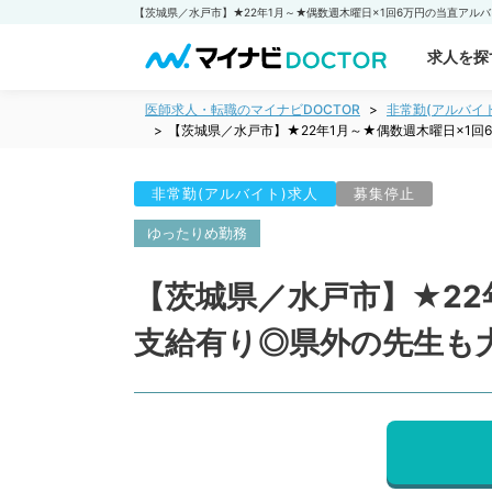
求人を探
医師求人・転職のマイナビDOCTOR
非常勤(アルバイ
【茨城県／水戸市】★22年1月～★偶数週木曜日×1
非常勤(アルバイト)求人
募集停止
ゆったりめ勤務
【茨城県／水戸市】★22
支給有り◎県外の先生も