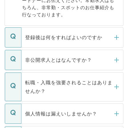
ートナーにお伝えください。常勤求人はも
ちろん、非常勤・スポットのお仕事紹介も
行なっております。
登録後は何をすればよいのですか
ご登録いただきましたら、弊社担当者がご
登録内容を確認し、その後メールもしくは
非公開求人とはなんですか？
お電話にて次のステップのご案内をいたし
ます。通常、5営業日以内にはご連絡をせて
マイナビDOCTORで取り扱っている求人の
いただきますので、しばらくお待ちくださ
うち約3割は、Webサイトからご覧いただ
転職・入職を強要されることはありま
い。
けない「非公開求人」です。非公開求人は
せんか？
下記の理由によって、一般には公開してい
ません。
転職・入職を強要することは一切ありませ
ん。また、仮に応募先から内定をいただい
個人情報は漏えいしませんか？
■応募殺到を避けるため 人気のある医療機
たとしても、ご本人が納得しない限り、内
関を公にしてしまうと、応募が殺到する場
定を承諾する必要はありません。内定先へ
個人情報が漏えいすることはありませんの