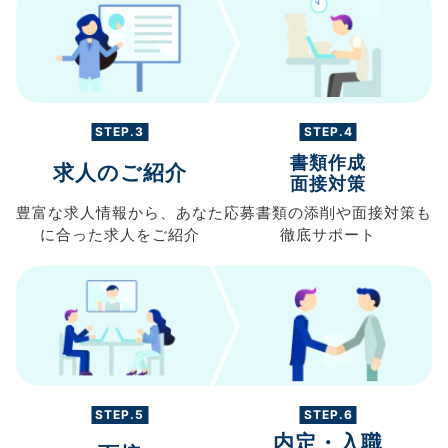
STEP.3
STEP.4
書類作成
求人のご紹介
面接対策
豊富な求人情報から、
あなた
応募書類の
添削や面接対策も
に合った求人を
ご紹介
徹底サポート
STEP.5
STEP.6
内定・入職