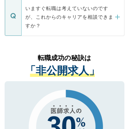
合があります。 選考を効率よく行うため
の辞退の連絡はキャリアパートナーが行い
で、ご安心ください。当サイトからの登録
いますぐ転職は考えていないのです
に、医療機関が求める条件に合った人材の
ますので、ご安心ください。
などで収集したご登録者様の個人情報は、
が、これからのキャリアを相談できま
みを人材紹介会社に依頼するケースが増え
ご本人のキャリアアップおよび転職活動の
ています。
すか？
支援を目的に使用いたします。お預かりし
ているすべての個人データはご本人の許可
お気軽にご相談ください。先生専任のキャ
なく、医療機関側に開示したり、第三者に
リアパートナーが将来のご希望などをおう
提供することは一切ありません。また弊社
かがいして、現在の医療機関の状況や紹介
転職成功の秘訣は
は、個人情報の取り扱いについての厳密な
経験をまじえながら、適切なアドバイスを
管理基準を満たした事業者のみに付与され
「非公開求人」
させていただきます。すぐにご転職をされ
る、プライバシーマークを取得済みです。
ない方には、長期的なサポートが可能です
ご登録いただいた個人情報は、SSL（デー
ので、まずはご登録ください。
タ暗号化）によって保護されていますの
で、機密保持に関してもご安心ください。