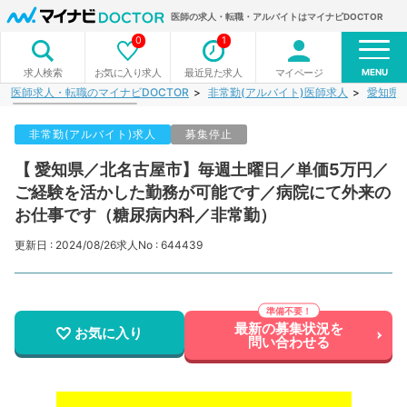
医師の求人・転職・アルバイトはマイナビDOCTOR
0
1
MENU
お気に入り求人
最近見た求人
マイページ
求人検索
医師求人・転職のマイナビDOCTOR
非常勤(アルバイト)医師求人
愛知県
非常勤(アルバイト)求人
募集停止
【 愛知県／北名古屋市】毎週土曜日／単価5万円／
ご経験を活かした勤務が可能です／病院にて外来の
お仕事です（糖尿病内科／非常勤）
更新日 : 2024/08/26
求人No : 644439
最新の募集状況を
お気に入り
問い合わせる