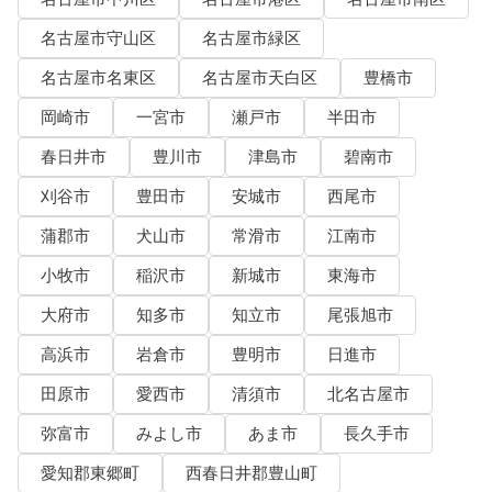
名古屋市守山区
名古屋市緑区
名古屋市名東区
名古屋市天白区
豊橋市
岡崎市
一宮市
瀬戸市
半田市
春日井市
豊川市
津島市
碧南市
刈谷市
豊田市
安城市
西尾市
蒲郡市
犬山市
常滑市
江南市
小牧市
稲沢市
新城市
東海市
大府市
知多市
知立市
尾張旭市
高浜市
岩倉市
豊明市
日進市
田原市
愛西市
清須市
北名古屋市
弥富市
みよし市
あま市
長久手市
愛知郡東郷町
西春日井郡豊山町