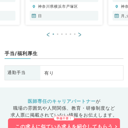
神奈川県横浜市戸塚区
神
日
月,
<
>
手当/福利厚生
有り
通勤手当
医師専任のキャリアパートナー
が
職場の雰囲気や人間関係、
教育・研修制度など
求人票に掲載されていない情報をお伝えします。
この求人に似ている求人を紹介してもらう