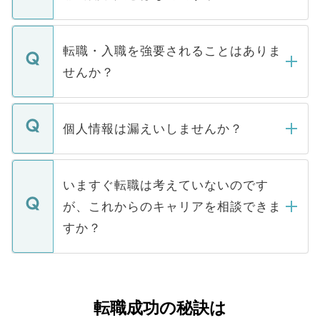
お電話にて次のステップのご案内をいたし
ます。通常、5営業日以内にはご連絡をせて
マイナビDOCTORで取り扱っている求人の
いただきますので、しばらくお待ちくださ
うち約3割は、Webサイトからご覧いただ
転職・入職を強要されることはありま
い。
けない「非公開求人」です。非公開求人は
せんか？
下記の理由によって、一般には公開してい
ません。
転職・入職を強要することは一切ありませ
ん。また、仮に応募先から内定をいただい
個人情報は漏えいしませんか？
■応募殺到を避けるため 人気のある医療機
たとしても、ご本人が納得しない限り、内
関を公にしてしまうと、応募が殺到する場
定を承諾する必要はありません。内定先へ
個人情報が漏えいすることはありませんの
合があります。 選考を効率よく行うため
の辞退の連絡はキャリアパートナーが行い
で、ご安心ください。当サイトからの登録
いますぐ転職は考えていないのです
に、医療機関が求める条件に合った人材の
ますので、ご安心ください。
などで収集したご登録者様の個人情報は、
が、これからのキャリアを相談できま
みを人材紹介会社に依頼するケースが増え
ご本人のキャリアアップおよび転職活動の
ています。
すか？
支援を目的に使用いたします。お預かりし
ているすべての個人データはご本人の許可
お気軽にご相談ください。先生専任のキャ
なく、医療機関側に開示したり、第三者に
リアパートナーが将来のご希望などをおう
提供することは一切ありません。また弊社
かがいして、現在の医療機関の状況や紹介
転職成功の秘訣は
は、個人情報の取り扱いについての厳密な
経験をまじえながら、適切なアドバイスを