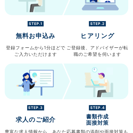
STEP.1
STEP.2
無料お申込み
ヒアリング
登録フォームから
1分ほどで
ご登録後、
アドバイザーが転
ご入力
いただけます
職の
ご希望を伺います
STEP.3
STEP.4
書類作成
求人のご紹介
面接対策
豊富な求人情報から、
あなた
応募書類の
添削や面接対策も