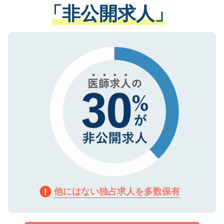
管理基準を満たした事業者のみに付与され
「非公開求人」
させていただきます。すぐにご転職をされ
る、プライバシーマークを取得済みです。
ない方には、長期的なサポートが可能です
ご登録いただいた個人情報は、SSL（デー
ので、まずはご登録ください。
タ暗号化）によって保護されていますの
で、機密保持に関してもご安心ください。
他にはない独占求人を多数保有