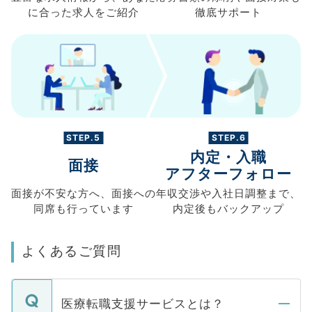
に合った求人を
ご紹介
徹底サポート
STEP.5
STEP.6
内定・入職
面接
アフターフォロー
面接が不安な方へ、
面接への
年収交渉や
入社日調整まで、
同席も
行っています
内定後もバックアップ
よくあるご質問
医療転職支援サービスとは？