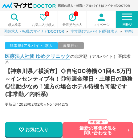
医師の求人・転職・アルバイトはマイナビDOCTOR
0
1
MENU
お気に入り求人
最近見た求人
マイページ
求人検索
医師求人・転職のマイナビDOCTOR
非常勤(アルバイト)医師求人
神奈川
非常勤(アルバイト)求人
募集停止
医療法人社団 ゆめクリニック
の非常勤（アルバイト）医師求
人
【神奈川県／横浜市】◇自宅OC待機◇1回4.5万円
～インセンティブ有！◎毎週金曜日・土曜日の勤務
◎出動少なめ！遠方の場合ホテル待機も可能です
(非常勤／内科系)
更新日 : 2026/02/02
求人No : 644275
最新の募集状況を
お気に入り
問い合わせる