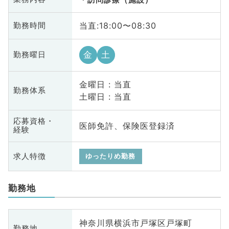
当直:18:00〜08:30
勤務時間
金
土
勤務曜日
金曜日 : 当直
勤務体系
土曜日 : 当直
応募資格・
医師免許、保険医登録済
経験
求人特徴
ゆったりめ勤務
勤務地
神奈川県横浜市戸塚区戸塚町
勤務地