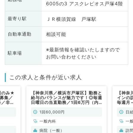
6005の3 アスクレピオス戸塚4階
ＪＲ横須賀線 戸塚駅
最寄り駅
相談可能
自動車通勤
※最新情報を確認いたしますので
駐車場
お問い合わせください
この求人と条件が近い求人
週のみ★
【神奈川県／横浜市戸塚区】勤務と
【神奈
直募集／
給与のバランスが魅力です！◎毎週
インの
科／非常
日曜日の当直勤務／1回6万円（内
毎週月
科系／非常勤）
勤務可
歓迎（
1回60,000円
日給
一般内科
一
病院（一般）
訪