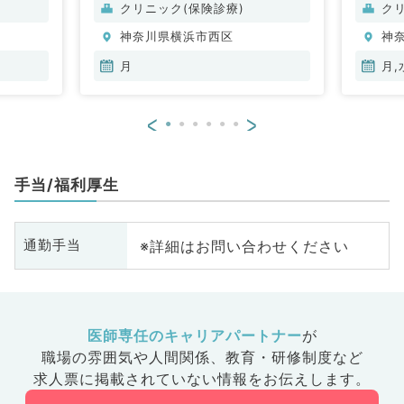
内科、内
代謝内科
クリニック(保険診療)
ク
科、老年
神奈川県横浜市西区
神
月
月,
<
>
手当/福利厚生
※詳細はお問い合わせください
通勤手当
医師専任のキャリアパートナー
が
職場の雰囲気や人間関係、
教育・研修制度など
求人票に掲載されていない情報をお伝えします。