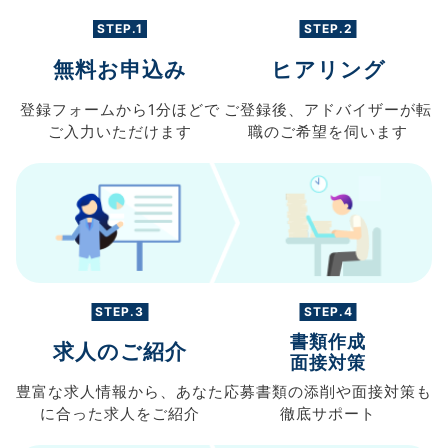
STEP.1
STEP.2
無料お申込み
ヒアリング
登録フォームから
1分ほどで
ご登録後、
アドバイザーが転
ご入力
いただけます
職の
ご希望を伺います
STEP.3
STEP.4
書類作成
求人のご紹介
面接対策
豊富な求人情報から、
あなた
応募書類の
添削や面接対策も
に合った求人を
ご紹介
徹底サポート