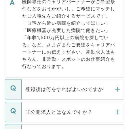
医師専任のキャリアパートナーがご希望条
件などをおうかがいし、ご希望にマッチし
たご入職先をご紹介するサービスです。
「自宅から近い病院を紹介してほしい」
「医療機器が充実した病院で働きたい」
「年収1,500万円以上の病院を探してい
る」など、さまざまなご要望をキャリアパ
ートナーにお伝えください。常勤求人はも
ちろん、非常勤・スポットのお仕事紹介も
行なっております。
登録後は何をすればよいのですか
ご登録いただきましたら、弊社担当者がご
登録内容を確認し、その後メールもしくは
非公開求人とはなんですか？
お電話にて次のステップのご案内をいたし
ます。通常、5営業日以内にはご連絡をせて
マイナビDOCTORで取り扱っている求人の