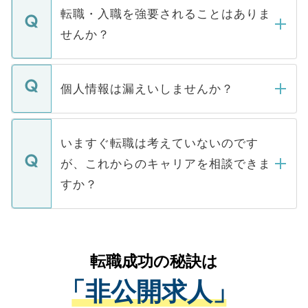
いただきますので、しばらくお待ちくださ
うち約3割は、Webサイトからご覧いただ
転職・入職を強要されることはありま
い。
けない「非公開求人」です。非公開求人は
せんか？
下記の理由によって、一般には公開してい
ません。
転職・入職を強要することは一切ありませ
ん。また、仮に応募先から内定をいただい
個人情報は漏えいしませんか？
■応募殺到を避けるため 人気のある医療機
たとしても、ご本人が納得しない限り、内
関を公にしてしまうと、応募が殺到する場
定を承諾する必要はありません。内定先へ
個人情報が漏えいすることはありませんの
合があります。 選考を効率よく行うため
の辞退の連絡はキャリアパートナーが行い
で、ご安心ください。当サイトからの登録
いますぐ転職は考えていないのです
に、医療機関が求める条件に合った人材の
ますので、ご安心ください。
などで収集したご登録者様の個人情報は、
が、これからのキャリアを相談できま
みを人材紹介会社に依頼するケースが増え
ご本人のキャリアアップおよび転職活動の
ています。
すか？
支援を目的に使用いたします。お預かりし
ているすべての個人データはご本人の許可
お気軽にご相談ください。先生専任のキャ
なく、医療機関側に開示したり、第三者に
リアパートナーが将来のご希望などをおう
提供することは一切ありません。また弊社
かがいして、現在の医療機関の状況や紹介
転職成功の秘訣は
は、個人情報の取り扱いについての厳密な
経験をまじえながら、適切なアドバイスを
管理基準を満たした事業者のみに付与され
「非公開求人」
させていただきます。すぐにご転職をされ
る、プライバシーマークを取得済みです。
ない方には、長期的なサポートが可能です