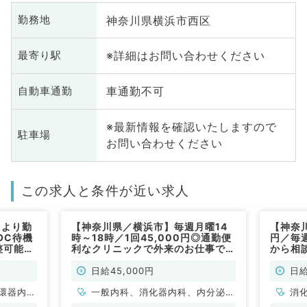
神奈川県横浜市西区
勤務地
※詳細はお問い合わせください
最寄り駅
車通勤不可
自動車通勤
※最新情報を確認いたしますので
駐車場
お問い合わせください
この求人と条件が近い求人
回より勤
【神奈川県／横浜市】毎週月曜14
【神奈
OC待機
時～18時／1回45,000円◎通勤便
円／毎
整可能
利なクリニックで外来のお仕事です
から相談
（内科・内分泌代謝内科／非常勤）
駅から
化器内
日給45,000円
日給
環器内
一般内科、消化器内科、内分泌・
消