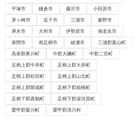
平塚市
鎌倉市
藤沢市
小田原市
茅ヶ崎市
逗子市
三浦市
秦野市
厚木市
大和市
伊勢原市
海老名市
座間市
南足柄市
綾瀬市
三浦郡葉山町
高座郡寒川町
中郡大磯町
中郡二宮町
足柄上郡中井町
足柄上郡大井町
足柄上郡松田町
足柄上郡山北町
足柄上郡開成町
足柄下郡箱根町
足柄下郡真鶴町
足柄下郡湯河原町
愛甲郡愛川町
愛甲郡清川村