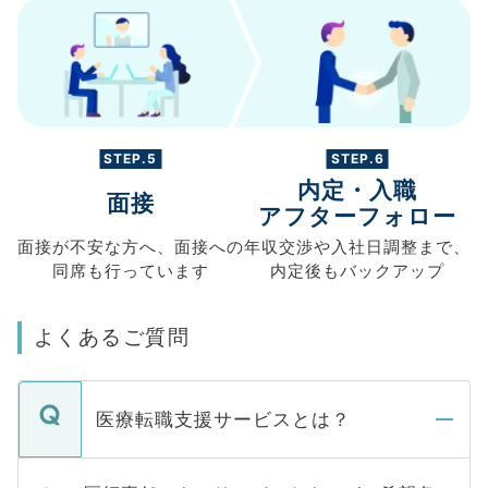
STEP.5
STEP.6
内定・入職
面接
アフターフォロー
面接が不安な方へ、
面接への
年収交渉や
入社日調整まで、
同席も
行っています
内定後もバックアップ
よくあるご質問
医療転職支援サービスとは？