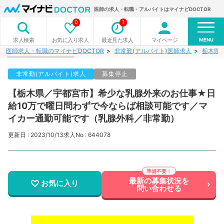
医師の求人・転職・アルバイトはマイナビDOCTOR
0
1
MENU
お気に入り求人
最近見た求人
マイページ
求人検索
医師求人・転職のマイナビDOCTOR
非常勤(アルバイト)医師求人
栃木県
非常勤(アルバイト)求人
募集停止
【栃木県／宇都宮市】希少な乳腺外来のお仕事★日
給10万で曜日問わずで今ならば相談可能です／マ
イカー通勤可能です（乳腺外科／非常勤）
更新日 : 2023/10/13
求人No : 644078
最新の募集状況を
お気に入り
問い合わせる