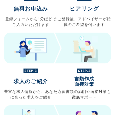
無料お申込み
ヒアリング
登録フォームから
1分ほどで
ご登録後、
アドバイザーが転
ご入力
いただけます
職の
ご希望を伺います
STEP.3
STEP.4
書類作成
求人のご紹介
面接対策
豊富な求人情報から、
あなた
応募書類の
添削や面接対策も
に合った求人を
ご紹介
徹底サポート