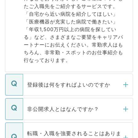
たご入職先をご紹介するサービスです。
「自宅から近い病院を紹介してほしい」
「医療機器が充実した病院で働きたい」
「年収1,500万円以上の病院を探してい
る」など、さまざまなご要望をキャリアパ
ートナーにお伝えください。常勤求人はも
ちろん、非常勤・スポットのお仕事紹介も
行なっております。
登録後は何をすればよいのですか
ご登録いただきましたら、弊社担当者がご
登録内容を確認し、その後メールもしくは
非公開求人とはなんですか？
お電話にて次のステップのご案内をいたし
ます。通常、5営業日以内にはご連絡をせて
マイナビDOCTORで取り扱っている求人の
いただきますので、しばらくお待ちくださ
うち約3割は、Webサイトからご覧いただ
転職・入職を強要されることはありま