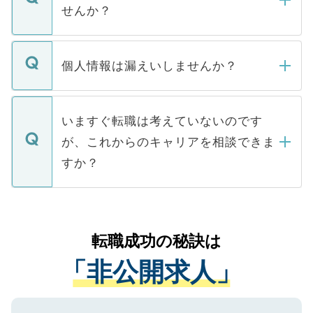
い。
けない「非公開求人」です。非公開求人は
せんか？
下記の理由によって、一般には公開してい
ません。
転職・入職を強要することは一切ありませ
ん。また、仮に応募先から内定をいただい
個人情報は漏えいしませんか？
■応募殺到を避けるため 人気のある医療機
たとしても、ご本人が納得しない限り、内
関を公にしてしまうと、応募が殺到する場
定を承諾する必要はありません。内定先へ
個人情報が漏えいすることはありませんの
合があります。 選考を効率よく行うため
の辞退の連絡はキャリアパートナーが行い
で、ご安心ください。当サイトからの登録
いますぐ転職は考えていないのです
に、医療機関が求める条件に合った人材の
ますので、ご安心ください。
などで収集したご登録者様の個人情報は、
が、これからのキャリアを相談できま
みを人材紹介会社に依頼するケースが増え
ご本人のキャリアアップおよび転職活動の
ています。
すか？
支援を目的に使用いたします。お預かりし
ているすべての個人データはご本人の許可
お気軽にご相談ください。先生専任のキャ
なく、医療機関側に開示したり、第三者に
リアパートナーが将来のご希望などをおう
提供することは一切ありません。また弊社
かがいして、現在の医療機関の状況や紹介
転職成功の秘訣は
は、個人情報の取り扱いについての厳密な
経験をまじえながら、適切なアドバイスを
管理基準を満たした事業者のみに付与され
「非公開求人」
させていただきます。すぐにご転職をされ
る、プライバシーマークを取得済みです。
ない方には、長期的なサポートが可能です
ご登録いただいた個人情報は、SSL（デー
ので、まずはご登録ください。
タ暗号化）によって保護されていますの