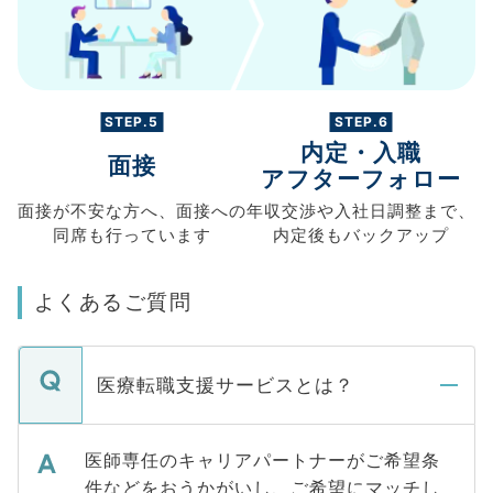
STEP.5
STEP.6
内定・入職
面接
アフターフォロー
面接が不安な方へ、
面接への
年収交渉や
入社日調整まで、
同席も
行っています
内定後もバックアップ
よくあるご質問
医療転職支援サービスとは？
医師専任のキャリアパートナーがご希望条
件などをおうかがいし、ご希望にマッチし