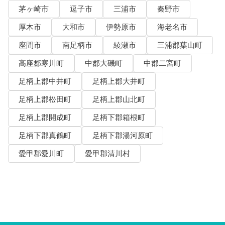
茅ヶ崎市
逗子市
三浦市
秦野市
厚木市
大和市
伊勢原市
海老名市
座間市
南足柄市
綾瀬市
三浦郡葉山町
高座郡寒川町
中郡大磯町
中郡二宮町
足柄上郡中井町
足柄上郡大井町
足柄上郡松田町
足柄上郡山北町
足柄上郡開成町
足柄下郡箱根町
足柄下郡真鶴町
足柄下郡湯河原町
愛甲郡愛川町
愛甲郡清川村