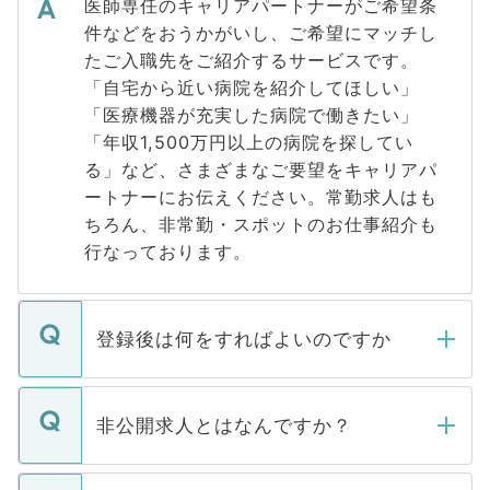
医師専任のキャリアパートナーがご希望条
件などをおうかがいし、ご希望にマッチし
たご入職先をご紹介するサービスです。
「自宅から近い病院を紹介してほしい」
「医療機器が充実した病院で働きたい」
「年収1,500万円以上の病院を探してい
る」など、さまざまなご要望をキャリアパ
ートナーにお伝えください。常勤求人はも
ちろん、非常勤・スポットのお仕事紹介も
行なっております。
登録後は何をすればよいのですか
ご登録いただきましたら、弊社担当者がご
登録内容を確認し、その後メールもしくは
非公開求人とはなんですか？
お電話にて次のステップのご案内をいたし
ます。通常、5営業日以内にはご連絡をせて
マイナビDOCTORで取り扱っている求人の