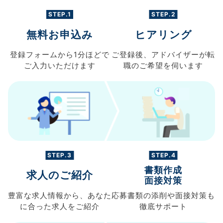
STEP.1
STEP.2
無料お申込み
ヒアリング
登録フォームから
1分ほどで
ご登録後、
アドバイザーが転
ご入力
いただけます
職の
ご希望を伺います
STEP.3
STEP.4
書類作成
求人のご紹介
面接対策
豊富な求人情報から、
あなた
応募書類の
添削や面接対策も
に合った求人を
ご紹介
徹底サポート