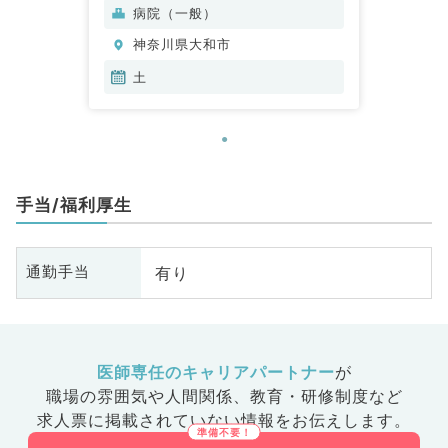
脳神経外科、呼吸器外科、心臓血
病院（一般）
管外科、泌尿器科、一般内科、循
神奈川県大和市
環器内科、呼吸器内科、消化器内
科、内分泌・代謝内科、腎臓内
土
科、老年内科、血液内科、外科系
全般、一般外科、消化器外科、乳
腺外科、膠原病科、大腸・肛門外
科
手当/福利厚生
有り
通勤手当
医師専任のキャリアパートナー
が
職場の雰囲気や人間関係、
教育・研修制度など
求人票に掲載されていない情報をお伝えします。