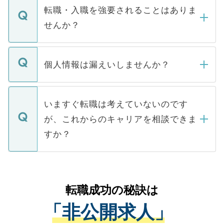
いただきますので、しばらくお待ちくださ
うち約3割は、Webサイトからご覧いただ
転職・入職を強要されることはありま
い。
けない「非公開求人」です。非公開求人は
せんか？
下記の理由によって、一般には公開してい
ません。
転職・入職を強要することは一切ありませ
ん。また、仮に応募先から内定をいただい
個人情報は漏えいしませんか？
■応募殺到を避けるため 人気のある医療機
たとしても、ご本人が納得しない限り、内
関を公にしてしまうと、応募が殺到する場
定を承諾する必要はありません。内定先へ
個人情報が漏えいすることはありませんの
合があります。 選考を効率よく行うため
の辞退の連絡はキャリアパートナーが行い
で、ご安心ください。当サイトからの登録
いますぐ転職は考えていないのです
に、医療機関が求める条件に合った人材の
ますので、ご安心ください。
などで収集したご登録者様の個人情報は、
が、これからのキャリアを相談できま
みを人材紹介会社に依頼するケースが増え
ご本人のキャリアアップおよび転職活動の
ています。
すか？
支援を目的に使用いたします。お預かりし
ているすべての個人データはご本人の許可
お気軽にご相談ください。先生専任のキャ
なく、医療機関側に開示したり、第三者に
リアパートナーが将来のご希望などをおう
提供することは一切ありません。また弊社
かがいして、現在の医療機関の状況や紹介
転職成功の秘訣は
は、個人情報の取り扱いについての厳密な
経験をまじえながら、適切なアドバイスを
管理基準を満たした事業者のみに付与され
「非公開求人」
させていただきます。すぐにご転職をされ
る、プライバシーマークを取得済みです。
ない方には、長期的なサポートが可能です