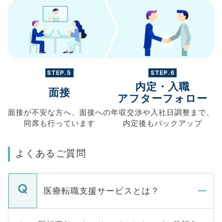
STEP.5
STEP.6
内定・入職
面接
アフターフォロー
面接が不安な方へ、
面接への
年収交渉や
入社日調整まで、
同席も
行っています
内定後もバックアップ
よくあるご質問
医療転職支援サービスとは？