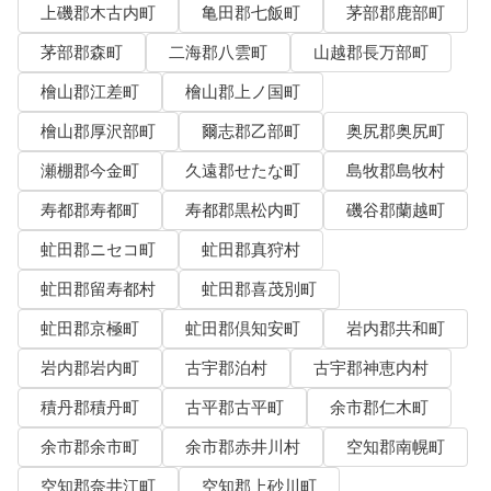
上磯郡木古内町
亀田郡七飯町
茅部郡鹿部町
茅部郡森町
二海郡八雲町
山越郡長万部町
檜山郡江差町
檜山郡上ノ国町
檜山郡厚沢部町
爾志郡乙部町
奥尻郡奥尻町
瀬棚郡今金町
久遠郡せたな町
島牧郡島牧村
寿都郡寿都町
寿都郡黒松内町
磯谷郡蘭越町
虻田郡ニセコ町
虻田郡真狩村
虻田郡留寿都村
虻田郡喜茂別町
虻田郡京極町
虻田郡倶知安町
岩内郡共和町
岩内郡岩内町
古宇郡泊村
古宇郡神恵内村
積丹郡積丹町
古平郡古平町
余市郡仁木町
余市郡余市町
余市郡赤井川村
空知郡南幌町
空知郡奈井江町
空知郡上砂川町