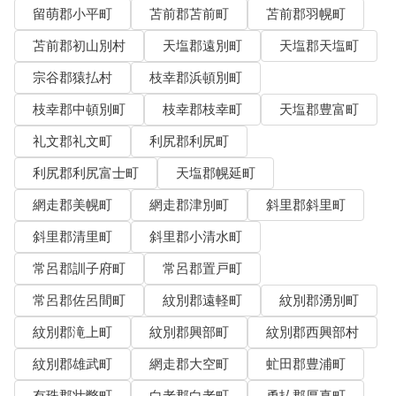
留萌郡小平町
苫前郡苫前町
苫前郡羽幌町
苫前郡初山別村
天塩郡遠別町
天塩郡天塩町
宗谷郡猿払村
枝幸郡浜頓別町
枝幸郡中頓別町
枝幸郡枝幸町
天塩郡豊富町
礼文郡礼文町
利尻郡利尻町
利尻郡利尻富士町
天塩郡幌延町
網走郡美幌町
網走郡津別町
斜里郡斜里町
斜里郡清里町
斜里郡小清水町
常呂郡訓子府町
常呂郡置戸町
常呂郡佐呂間町
紋別郡遠軽町
紋別郡湧別町
紋別郡滝上町
紋別郡興部町
紋別郡西興部村
紋別郡雄武町
網走郡大空町
虻田郡豊浦町
有珠郡壮瞥町
白老郡白老町
勇払郡厚真町