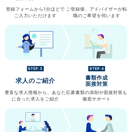
登録フォームから
1分ほどで
ご登録後、
アドバイザーが転
ご入力
いただけます
職の
ご希望を伺います
STEP.3
STEP.4
書類作成
求人のご紹介
面接対策
豊富な求人情報から、
あなた
応募書類の
添削や面接対策も
に合った求人を
ご紹介
徹底サポート