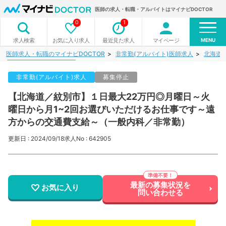
医師の求人・転職・アルバイトはマイナビDOCTOR
0
1
MENU
お気に入り求人
最近見た求人
マイページ
求人検索
医師求人・転職のマイナビDOCTOR
非常勤(アルバイト)医師求人
北海道
非常勤(アルバイト)求人
募集停止
【北海道／紋別市】１日最大22万円◎月曜日～火
曜日から月1~2回お選びいただけるお仕事です～遠
方からの交通費支給～（一般内科／非常勤）
更新日 : 2024/09/18
求人No : 642905
最新の募集状況を
お気に入り
問い合わせる