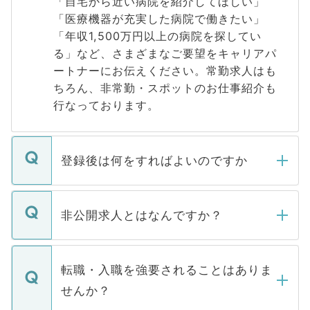
「自宅から近い病院を紹介してほしい」
「医療機器が充実した病院で働きたい」
「年収1,500万円以上の病院を探してい
る」など、さまざまなご要望をキャリアパ
ートナーにお伝えください。常勤求人はも
ちろん、非常勤・スポットのお仕事紹介も
行なっております。
登録後は何をすればよいのですか
ご登録いただきましたら、弊社担当者がご
登録内容を確認し、その後メールもしくは
非公開求人とはなんですか？
お電話にて次のステップのご案内をいたし
ます。通常、5営業日以内にはご連絡をせて
マイナビDOCTORで取り扱っている求人の
いただきますので、しばらくお待ちくださ
うち約3割は、Webサイトからご覧いただ
転職・入職を強要されることはありま
い。
けない「非公開求人」です。非公開求人は
せんか？
下記の理由によって、一般には公開してい