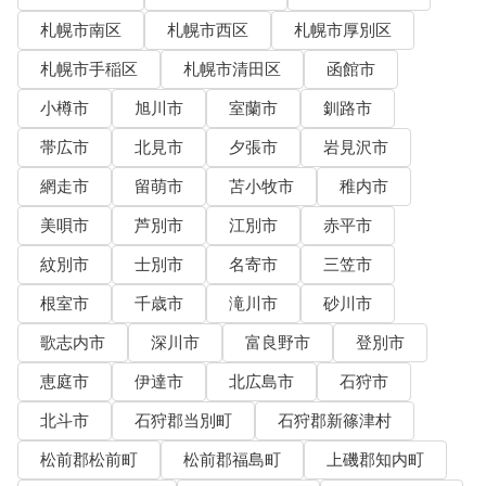
札幌市南区
札幌市西区
札幌市厚別区
札幌市手稲区
札幌市清田区
函館市
小樽市
旭川市
室蘭市
釧路市
帯広市
北見市
夕張市
岩見沢市
網走市
留萌市
苫小牧市
稚内市
美唄市
芦別市
江別市
赤平市
紋別市
士別市
名寄市
三笠市
根室市
千歳市
滝川市
砂川市
歌志内市
深川市
富良野市
登別市
恵庭市
伊達市
北広島市
石狩市
北斗市
石狩郡当別町
石狩郡新篠津村
松前郡松前町
松前郡福島町
上磯郡知内町