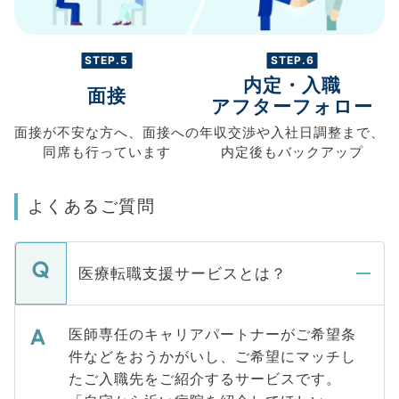
STEP.5
STEP.6
内定・入職
面接
アフターフォロー
面接が不安な方へ、
面接への
年収交渉や
入社日調整まで、
同席も
行っています
内定後もバックアップ
よくあるご質問
医療転職支援サービスとは？
医師専任のキャリアパートナーがご希望条
件などをおうかがいし、ご希望にマッチし
たご入職先をご紹介するサービスです。