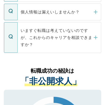
ません。
転職・入職を強要することは一切ありませ
ん。また、仮に応募先から内定をいただい
個人情報は漏えいしませんか？
■応募殺到を避けるため 人気のある医療機
たとしても、ご本人が納得しない限り、内
関を公にしてしまうと、応募が殺到する場
定を承諾する必要はありません。内定先へ
個人情報が漏えいすることはありませんの
合があります。 選考を効率よく行うため
の辞退の連絡はキャリアパートナーが行い
で、ご安心ください。当サイトからの登録
いますぐ転職は考えていないのです
に、医療機関が求める条件に合った人材の
ますので、ご安心ください。
などで収集したご登録者様の個人情報は、
が、これからのキャリアを相談できま
みを人材紹介会社に依頼するケースが増え
ご本人のキャリアアップおよび転職活動の
ています。
すか？
支援を目的に使用いたします。お預かりし
ているすべての個人データはご本人の許可
お気軽にご相談ください。先生専任のキャ
なく、医療機関側に開示したり、第三者に
リアパートナーが将来のご希望などをおう
提供することは一切ありません。また弊社
かがいして、現在の医療機関の状況や紹介
転職成功の秘訣は
は、個人情報の取り扱いについての厳密な
経験をまじえながら、適切なアドバイスを
管理基準を満たした事業者のみに付与され
「非公開求人」
させていただきます。すぐにご転職をされ
る、プライバシーマークを取得済みです。
ない方には、長期的なサポートが可能です
ご登録いただいた個人情報は、SSL（デー
ので、まずはご登録ください。
タ暗号化）によって保護されていますの
で、機密保持に関してもご安心ください。