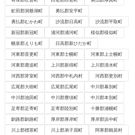
虻田郡洞爺湖町
勇払郡安平町
勇払郡むかわ町
沙流郡日高町
沙流郡平取町
新冠郡新冠町
浦河郡浦河町
様似郡様似町
幌泉郡えりも町
日高郡新ひだか町
河東郡音更町
河東郡士幌町
河東郡上士幌町
河東郡鹿追町
上川郡新得町
上川郡清水町
河西郡芽室町
河西郡中札内村
河西郡更別村
広尾郡大樹町
広尾郡広尾町
中川郡幕別町
中川郡池田町
中川郡豊頃町
中川郡本別町
足寄郡足寄町
足寄郡陸別町
十勝郡浦幌町
釧路郡釧路町
厚岸郡厚岸町
厚岸郡浜中町
川上郡標茶町
川上郡弟子屈町
阿寒郡鶴居村