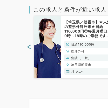
この求人と条件が近い求人
朝霞市】第3金
【埼玉県／朝霧市】★人
務★19：00
の整形外科外来★日給
★1回7万円
110,000円◎毎週月曜
整形外科)
9時～18時のご勤務です
（整形外科／非常勤）
<
00円
日給110,000円
整形外科
般）
病院（一般）
霞市
埼玉県朝霞市
月,火,木