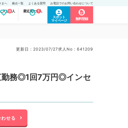
さまへ
拠点一覧
よくある質問
お電話でのお問い合わせについて
に入り求人
0
最近見た求人
1
スポット
無料登録
マイページ
更新日 : 2023/07/27
求人No : 641209
勤務◎1回7万円◎インセ
合わせる