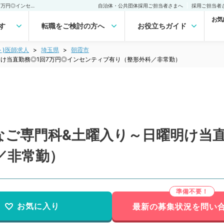
【埼玉県／朝霧市】希少なご専門科&土曜入り～日曜明け当直勤務◎1回7万円◎インセンティブ有り（整形外科／非常勤）非常勤(アルバイト)の求人｜医師の求人・転職・アルバイトは【マイナビDOCTOR】
自治体・公共団体採用ご担当者さまへ
採用ご担当者
お気
す
転職をご検討の方へ
お役立ちガイド
ト)医師求人
埼玉県
朝霞市
け当直勤務◎1回7万円◎インセンティブ有り（整形外科／非常勤）
なご専門科&土曜入り～日曜明け当直
／非常勤）
お気に入り
最新の募集状況を問い