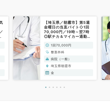
気
【埼玉県／朝霧市】第5週
金曜日の当直バイト◇1回
日／
70,000円／19時～翌7時
！
◎駅チカ＆マイカー通勤可
能♪（整形外科／非常勤）
1回70,000円
整形外科
病院（一般）
埼玉県朝霞市
金