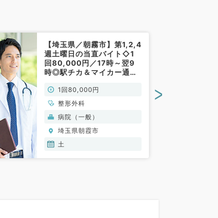
【埼玉県／朝霧市】第1,2,4
週土曜日の当直バイト◇1
回80,000円／17時～翌9
時◎駅チカ＆マイカー通勤
可能♪（整形外科／非常
>
1回80,000円
勤）
整形外科
病院（一般）
埼玉県朝霞市
土