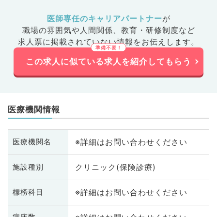
ＣＵ、病
病科、ス
医師専任のキャリアパートナー
が
肛門外
職場の雰囲気や人間関係、
教育・研修制度など
目不問
求人票に掲載されていない情報をお伝えします。
この求人に似ている求人を紹介してもらう
医療機関情報
※詳細はお問い合わせください
医療機関名
クリニック(保険診療)
施設種別
※詳細はお問い合わせください
標榜科目