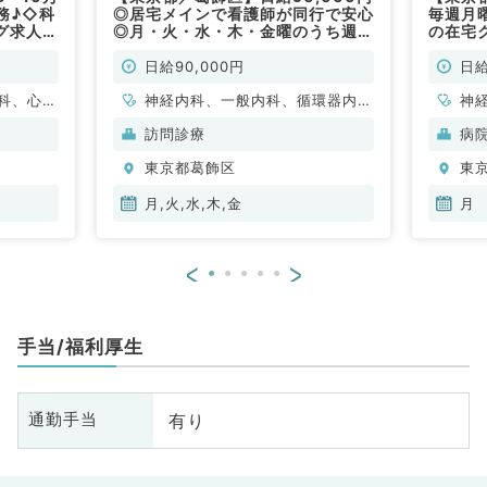
務♪◇科
◎居宅メインで看護師が同行で安心
毎週月
グ求人
◎月・火・水・木・金曜のうち週1
の在宅
日～勤務可能！9時～17時の訪問診
不問／
療求人です！（内科系／非常勤）
日給90,000円
日給
科、心療
神経内科、一般内科、循環器内
神
ウマチ
科、呼吸器内科、消化器内科、内
児
訪問診療
病
形成外
分泌・代謝内科、腎臓内科、老年
臓
東京都葛飾区
東
科、呼吸
内科、血液内科、膠原病科
鼻
小児外
科
月,火,水,木,金
月
産婦人
分
、耳鼻咽
内
<
>
線科、リ
般
酔科、ペ
析科、緩
手当/福利厚生
環器内
内科、内
科、老年
有り
通勤手当
全般、一
腺外科、
、健診・