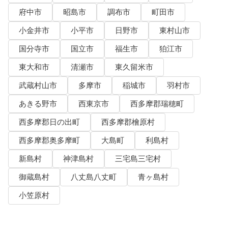
府中市
昭島市
調布市
町田市
小金井市
小平市
日野市
東村山市
国分寺市
国立市
福生市
狛江市
東大和市
清瀬市
東久留米市
武蔵村山市
多摩市
稲城市
羽村市
あきる野市
西東京市
西多摩郡瑞穂町
西多摩郡日の出町
西多摩郡檜原村
西多摩郡奥多摩町
大島町
利島村
新島村
神津島村
三宅島三宅村
御蔵島村
八丈島八丈町
青ヶ島村
小笠原村