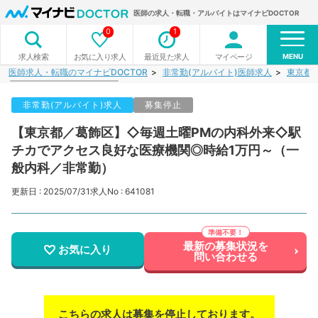
医師の求人・転職・アルバイトはマイナビDOCTOR
0
1
MENU
お気に入り求人
最近見た求人
マイページ
求人検索
医師求人・転職のマイナビDOCTOR
非常勤(アルバイト)医師求人
東京都
非常勤(アルバイト)求人
募集停止
【東京都／葛飾区】◇毎週土曜PMの内科外来◇駅
チカでアクセス良好な医療機関◎時給1万円～（一
般内科／非常勤）
更新日 : 2025/07/31
求人No : 641081
最新の募集状況を
お気に入り
問い合わせる
こちらの求人は募集を停止しております。