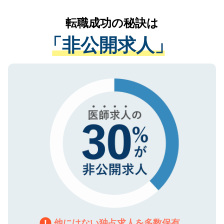
リアパートナーが将来のご希望などをおう
提供することは一切ありません。また弊社
かがいして、現在の医療機関の状況や紹介
転職成功の秘訣は
は、個人情報の取り扱いについての厳密な
経験をまじえながら、適切なアドバイスを
管理基準を満たした事業者のみに付与され
「非公開求人」
させていただきます。すぐにご転職をされ
る、プライバシーマークを取得済みです。
ない方には、長期的なサポートが可能です
ご登録いただいた個人情報は、SSL（デー
ので、まずはご登録ください。
タ暗号化）によって保護されていますの
で、機密保持に関してもご安心ください。
他にはない独占求人を多数保有