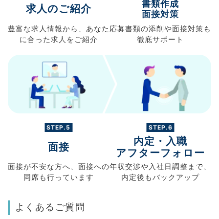
書類作成
求人のご紹介
面接対策
豊富な求人情報から、
あなた
応募書類の
添削や面接対策も
に合った求人を
ご紹介
徹底サポート
STEP.5
STEP.6
内定・入職
面接
アフターフォロー
面接が不安な方へ、
面接への
年収交渉や
入社日調整まで、
同席も
行っています
内定後もバックアップ
よくあるご質問