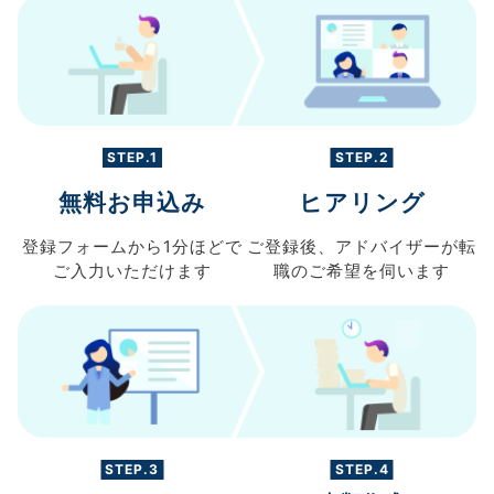
STEP.1
STEP.2
無料お申込み
ヒアリング
登録フォームから
1分ほどで
ご登録後、
アドバイザーが転
ご入力
いただけます
職の
ご希望を伺います
STEP.3
STEP.4