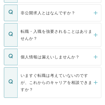
ご登録いただきましたら、弊社担当者がご
登録内容を確認し、その後メールもしくは
非公開求人とはなんですか？
お電話にて次のステップのご案内をいたし
ます。通常、5営業日以内にはご連絡をせて
マイナビDOCTORで取り扱っている求人の
いただきますので、しばらくお待ちくださ
うち約3割は、Webサイトからご覧いただ
転職・入職を強要されることはありま
い。
けない「非公開求人」です。非公開求人は
せんか？
下記の理由によって、一般には公開してい
ません。
転職・入職を強要することは一切ありませ
ん。また、仮に応募先から内定をいただい
個人情報は漏えいしませんか？
■応募殺到を避けるため 人気のある医療機
たとしても、ご本人が納得しない限り、内
関を公にしてしまうと、応募が殺到する場
定を承諾する必要はありません。内定先へ
個人情報が漏えいすることはありませんの
合があります。 選考を効率よく行うため
の辞退の連絡はキャリアパートナーが行い
で、ご安心ください。当サイトからの登録
いますぐ転職は考えていないのです
に、医療機関が求める条件に合った人材の
ますので、ご安心ください。
などで収集したご登録者様の個人情報は、
が、これからのキャリアを相談できま
みを人材紹介会社に依頼するケースが増え
ご本人のキャリアアップおよび転職活動の
ています。
すか？
支援を目的に使用いたします。お預かりし
ているすべての個人データはご本人の許可
お気軽にご相談ください。先生専任のキャ
なく、医療機関側に開示したり、第三者に