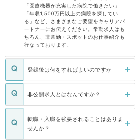
「医療機器が充実した病院で働きたい」
「年収1,500万円以上の病院を探してい
る」など、さまざまなご要望をキャリアパ
ートナーにお伝えください。常勤求人はも
ちろん、非常勤・スポットのお仕事紹介も
行なっております。
登録後は何をすればよいのですか
ご登録いただきましたら、弊社担当者がご
登録内容を確認し、その後メールもしくは
非公開求人とはなんですか？
お電話にて次のステップのご案内をいたし
ます。通常、5営業日以内にはご連絡をせて
マイナビDOCTORで取り扱っている求人の
いただきますので、しばらくお待ちくださ
うち約3割は、Webサイトからご覧いただ
転職・入職を強要されることはありま
い。
けない「非公開求人」です。非公開求人は
せんか？
下記の理由によって、一般には公開してい