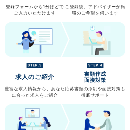
登録フォームから
1分ほどで
ご登録後、
アドバイザーが転
ご入力
いただけます
職の
ご希望を伺います
STEP.3
STEP.4
書類作成
求人のご紹介
面接対策
豊富な求人情報から、
あなた
応募書類の
添削や面接対策も
に合った求人を
ご紹介
徹底サポート