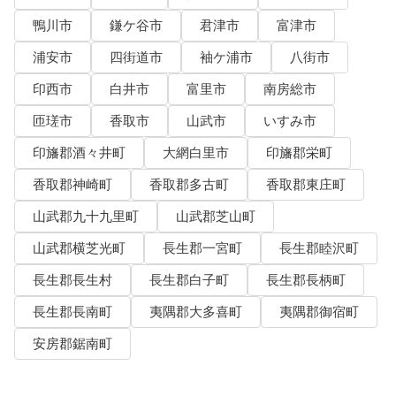
鴨川市
鎌ケ谷市
君津市
富津市
浦安市
四街道市
袖ケ浦市
八街市
印西市
白井市
富里市
南房総市
匝瑳市
香取市
山武市
いすみ市
印旛郡酒々井町
大網白里市
印旛郡栄町
香取郡神崎町
香取郡多古町
香取郡東庄町
山武郡九十九里町
山武郡芝山町
山武郡横芝光町
長生郡一宮町
長生郡睦沢町
長生郡長生村
長生郡白子町
長生郡長柄町
長生郡長南町
夷隅郡大多喜町
夷隅郡御宿町
安房郡鋸南町