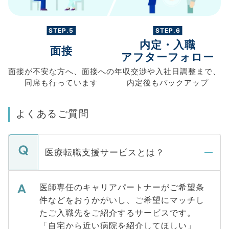
STEP.5
STEP.6
内定・入職
面接
アフターフォロー
面接が不安な方へ、
面接への
年収交渉や
入社日調整まで、
同席も
行っています
内定後もバックアップ
よくあるご質問
医療転職支援サービスとは？
医師専任のキャリアパートナーがご希望条
件などをおうかがいし、ご希望にマッチし
たご入職先をご紹介するサービスです。
「自宅から近い病院を紹介してほしい」