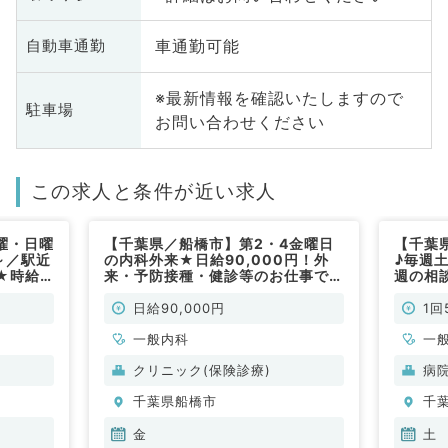
車通勤可能
自動車通勤
※最新情報を確認いたしますので
駐車場
お問い合わせください
この求人と条件が近い求人
曜・日曜
【千葉県／船橋市】第2・4金曜日
【千葉県
～／駅近
の内科外来★日給90,000円！外
♪毎週
★時給
来・予防接種・健診等のお仕事です
週の相
（内科系／
（一般内科／非常勤）
来のお
泌代謝
日給90,000円
1回
一般内科
一
クリニック(保険診療)
病
千葉県船橋市
千
金
土