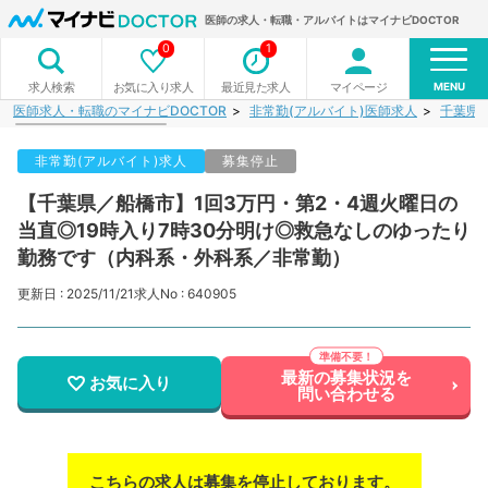
医師の求人・転職・アルバイトはマイナビDOCTOR
0
1
MENU
お気に入り求人
最近見た求人
マイページ
求人検索
医師求人・転職のマイナビDOCTOR
非常勤(アルバイト)医師求人
千葉県
非常勤(アルバイト)求人
募集停止
【千葉県／船橋市】1回3万円・第2・4週火曜日の
当直◎19時入り7時30分明け◎救急なしのゆったり
勤務です（内科系・外科系／非常勤）
更新日 : 2025/11/21
求人No : 640905
最新の募集状況を
お気に入り
問い合わせる
こちらの求人は募集を停止しております。