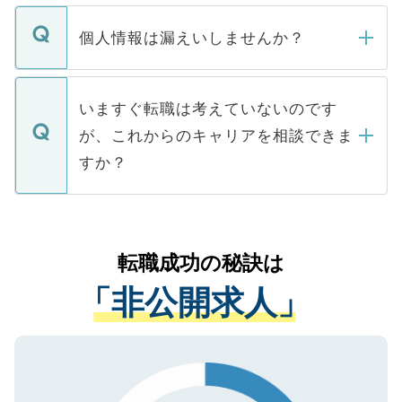
ません。
転職・入職を強要することは一切ありませ
ん。また、仮に応募先から内定をいただい
個人情報は漏えいしませんか？
■応募殺到を避けるため 人気のある医療機
たとしても、ご本人が納得しない限り、内
関を公にしてしまうと、応募が殺到する場
定を承諾する必要はありません。内定先へ
個人情報が漏えいすることはありませんの
合があります。 選考を効率よく行うため
の辞退の連絡はキャリアパートナーが行い
で、ご安心ください。当サイトからの登録
いますぐ転職は考えていないのです
に、医療機関が求める条件に合った人材の
ますので、ご安心ください。
などで収集したご登録者様の個人情報は、
が、これからのキャリアを相談できま
みを人材紹介会社に依頼するケースが増え
ご本人のキャリアアップおよび転職活動の
ています。
すか？
支援を目的に使用いたします。お預かりし
ているすべての個人データはご本人の許可
お気軽にご相談ください。先生専任のキャ
なく、医療機関側に開示したり、第三者に
リアパートナーが将来のご希望などをおう
提供することは一切ありません。また弊社
かがいして、現在の医療機関の状況や紹介
転職成功の秘訣は
は、個人情報の取り扱いについての厳密な
経験をまじえながら、適切なアドバイスを
管理基準を満たした事業者のみに付与され
「非公開求人」
させていただきます。すぐにご転職をされ
る、プライバシーマークを取得済みです。
ない方には、長期的なサポートが可能です
ご登録いただいた個人情報は、SSL（デー
ので、まずはご登録ください。
タ暗号化）によって保護されていますの
で、機密保持に関してもご安心ください。