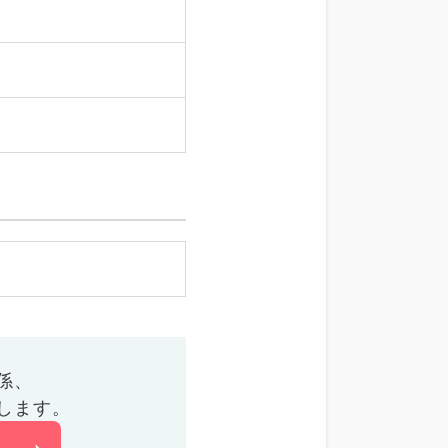
係、
します。