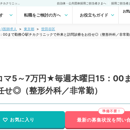
【東京都／世田谷区】★コマ5～7万円★毎週木曜日15：00まで勤務◇駅チカクリニックで外来と訪問診療をお任せ◎（整形外科／非常勤）非常勤(アルバイト)の求人｜医師の求人・転職・アルバイトは【マイナビDOCTOR】
自治体・公共団体採用ご担当者さまへ
採用ご担当者
お気
す
転職をご検討の方へ
お役立ちガイド
ト)医師求人
東京都
世田谷区
5：00まで勤務◇駅チカクリニックで外来と訪問診療をお任せ◎（整形外科／非常勤
マ5～7万円★毎週木曜日15：0
任せ◎（整形外科／非常勤）
お気に入り
最新の募集状況を問い