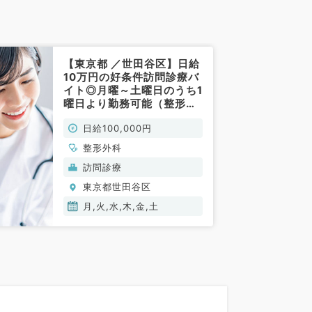
【東京都 ／世田谷区】日給
10万円の好条件訪問診療バ
イト◎月曜～土曜日のうち1
曜日より勤務可能（整形外
科／非常勤）
日給100,000円
整形外科
訪問診療
東京都世田谷区
月,火,水,木,金,土