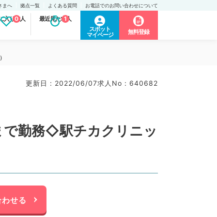
さまへ
拠点一覧
よくある質問
お電話でのお問い合わせについて
に入り求人
0
最近見た求人
1
スポット
無料登録
マイページ
）
更新日 : 2022/06/07
求人No : 640682
0まで勤務◇駅チカクリニッ
合わせる