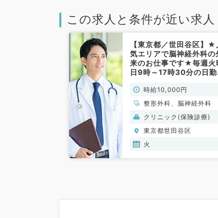
この求人と条件が近い求人
【東京都／世田谷区】★
気エリアで脳神経外科の
来のお仕事です★毎週火
日9時～17時30分の日
す！時給1万円～相談可
時給10,000円
寄り駅から徒歩圏内です
◎(整形外科・脳神経外
整形外科、脳神経外科
非常勤)
クリニック(保険診療)
東京都世田谷区
火