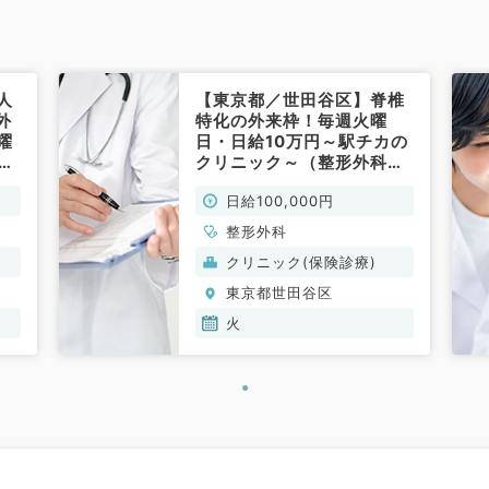
人
【東京都／世田谷区】脊椎
外
特化の外来枠！毎週火曜
曜
日・日給10万円～駅チカの
勤で
クリニック～（整形外科／
／最
非常勤）
日給100,000円
科／
整形外科
クリニック(保険診療)
東京都世田谷区
火