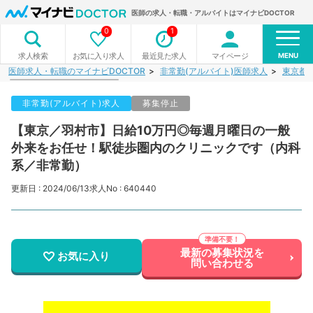
医師の求人・転職・アルバイトはマイナビDOCTOR
0
1
MENU
お気に入り求人
最近見た求人
マイページ
求人検索
医師求人・転職のマイナビDOCTOR
非常勤(アルバイト)医師求人
東京都
非常勤(アルバイト)求人
募集停止
【東京／羽村市】日給10万円◎毎週月曜日の一般
外来をお任せ！駅徒歩圏内のクリニックです（内科
系／非常勤）
更新日 : 2024/06/13
求人No : 640440
最新の募集状況を
お気に入り
問い合わせる