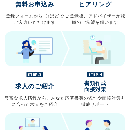
無料お申込み
ヒアリング
登録フォームから
1分ほどで
ご登録後、
アドバイザーが転
ご入力
いただけます
職の
ご希望を伺います
STEP.3
STEP.4
書類作成
求人のご紹介
面接対策
豊富な求人情報から、
あなた
応募書類の
添削や面接対策も
に合った求人を
ご紹介
徹底サポート