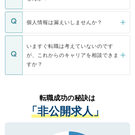
下記の理由によって、一般には公開してい
ません。
転職・入職を強要することは一切ありませ
ん。また、仮に応募先から内定をいただい
個人情報は漏えいしませんか？
■応募殺到を避けるため 人気のある医療機
たとしても、ご本人が納得しない限り、内
関を公にしてしまうと、応募が殺到する場
定を承諾する必要はありません。内定先へ
個人情報が漏えいすることはありませんの
合があります。 選考を効率よく行うため
の辞退の連絡はキャリアパートナーが行い
で、ご安心ください。当サイトからの登録
いますぐ転職は考えていないのです
に、医療機関が求める条件に合った人材の
ますので、ご安心ください。
などで収集したご登録者様の個人情報は、
が、これからのキャリアを相談できま
みを人材紹介会社に依頼するケースが増え
ご本人のキャリアアップおよび転職活動の
ています。
すか？
支援を目的に使用いたします。お預かりし
ているすべての個人データはご本人の許可
お気軽にご相談ください。先生専任のキャ
なく、医療機関側に開示したり、第三者に
リアパートナーが将来のご希望などをおう
提供することは一切ありません。また弊社
かがいして、現在の医療機関の状況や紹介
転職成功の秘訣は
は、個人情報の取り扱いについての厳密な
経験をまじえながら、適切なアドバイスを
管理基準を満たした事業者のみに付与され
「非公開求人」
させていただきます。すぐにご転職をされ
る、プライバシーマークを取得済みです。
ない方には、長期的なサポートが可能です
ご登録いただいた個人情報は、SSL（デー
ので、まずはご登録ください。
タ暗号化）によって保護されていますの