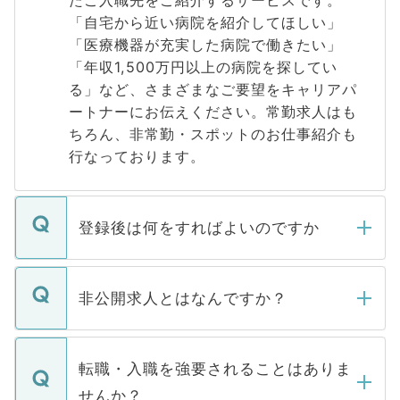
たご入職先をご紹介するサービスです。
「自宅から近い病院を紹介してほしい」
「医療機器が充実した病院で働きたい」
「年収1,500万円以上の病院を探してい
る」など、さまざまなご要望をキャリアパ
ートナーにお伝えください。常勤求人はも
ちろん、非常勤・スポットのお仕事紹介も
行なっております。
登録後は何をすればよいのですか
ご登録いただきましたら、弊社担当者がご
登録内容を確認し、その後メールもしくは
非公開求人とはなんですか？
お電話にて次のステップのご案内をいたし
ます。通常、5営業日以内にはご連絡をせて
マイナビDOCTORで取り扱っている求人の
いただきますので、しばらくお待ちくださ
うち約3割は、Webサイトからご覧いただ
転職・入職を強要されることはありま
い。
けない「非公開求人」です。非公開求人は
せんか？