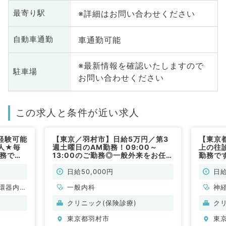
※詳細はお問い合わせください
最寄り駅
車通勤可能
自動車通勤
※最新情報を確認いたしますので
駐車場
お問い合わせください
この求人と条件が近い求人
経験可能
【東京／羽村市】日給5万円／第3
【東京
人★毎
週土曜日のAM勤務！09:00～
上の往
勤務です
13:00のご勤務◎一般外来をお任せ
勤務で
般／非常
します！（内科系／非常勤）
日給50,000円
日給
環器内
一般内科
神
内科、内
科
クリニック(保険診療)
ク
科
分
東京都羽村市
東