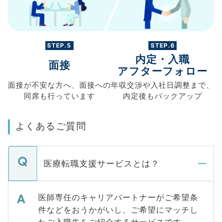
STEP.5
STEP.6
内定・入職
面接
アフターフォロー
面接が不安な方へ、
面接への
年収交渉や
入社日調整まで、
同席も
行っています
内定後もバックアップ
よくあるご質問
医療転職支援サービスとは？
医師専任のキャリアパートナーがご希望条
件などをおうかがいし、ご希望にマッチし