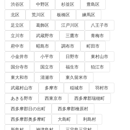
渋谷区
中野区
杉並区
豊島区
北区
荒川区
板橋区
練馬区
足立区
葛飾区
江戸川区
八王子市
立川市
武蔵野市
三鷹市
青梅市
府中市
昭島市
調布市
町田市
小金井市
小平市
日野市
東村山市
国分寺市
国立市
福生市
狛江市
東大和市
清瀬市
東久留米市
武蔵村山市
多摩市
稲城市
羽村市
あきる野市
西東京市
西多摩郡瑞穂町
西多摩郡日の出町
西多摩郡檜原村
西多摩郡奥多摩町
大島町
利島村
新島村
神津島村
三宅島三宅村