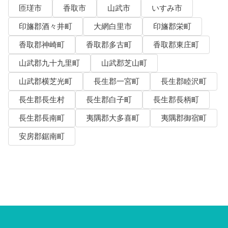
匝瑳市
香取市
山武市
いすみ市
印旛郡酒々井町
大網白里市
印旛郡栄町
香取郡神崎町
香取郡多古町
香取郡東庄町
山武郡九十九里町
山武郡芝山町
山武郡横芝光町
長生郡一宮町
長生郡睦沢町
長生郡長生村
長生郡白子町
長生郡長柄町
長生郡長南町
夷隅郡大多喜町
夷隅郡御宿町
安房郡鋸南町