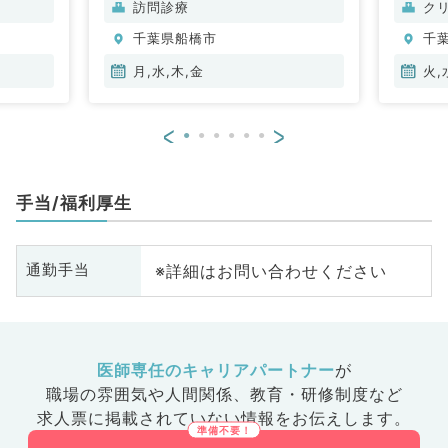
訪問診療
ク
科、老年
内科、内分泌・代謝内科、腎臓内
科
千葉県船橋市
千
科
科、老年内科、膠原病科
月,水,木,金
火,
<
>
手当/福利厚生
※詳細はお問い合わせください
通勤手当
医師専任のキャリアパートナー
が
職場の雰囲気や人間関係、
教育・研修制度など
求人票に掲載されていない情報をお伝えします。