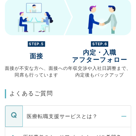
STEP.5
STEP.6
内定・入職
面接
アフターフォロー
面接が不安な方へ、
面接への
年収交渉や
入社日調整まで、
同席も
行っています
内定後もバックアップ
よくあるご質問
医療転職支援サービスとは？