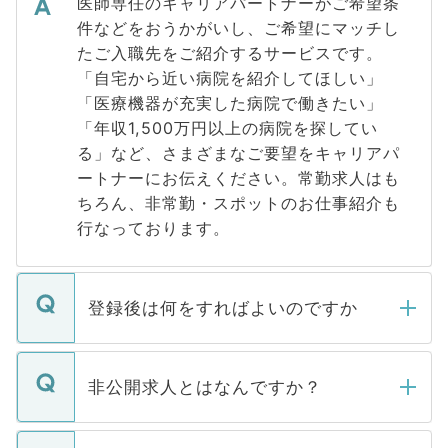
医師専任のキャリアパートナーがご希望条
件などをおうかがいし、ご希望にマッチし
たご入職先をご紹介するサービスです。
「自宅から近い病院を紹介してほしい」
「医療機器が充実した病院で働きたい」
「年収1,500万円以上の病院を探してい
る」など、さまざまなご要望をキャリアパ
ートナーにお伝えください。常勤求人はも
ちろん、非常勤・スポットのお仕事紹介も
行なっております。
登録後は何をすればよいのですか
ご登録いただきましたら、弊社担当者がご
登録内容を確認し、その後メールもしくは
非公開求人とはなんですか？
お電話にて次のステップのご案内をいたし
ます。通常、5営業日以内にはご連絡をせて
マイナビDOCTORで取り扱っている求人の