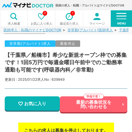
医師の求人・転職・アルバイトはマイナビDOCTOR
0
1
MENU
お気に入り求人
最近見た求人
マイページ
求人検索
医師求人・転職のマイナビDOCTOR
非常勤(アルバイト)医師求人
千葉県
非常勤(アルバイト)求人
募集停止
【千葉県／船橋市】希少な新規オープン枠での募集
です！1回5万円で毎週金曜日午前中でのご勤務車
通勤も可能です(呼吸器内科／非常勤)
更新日 : 2025/01/22
求人No : 639949
最新の募集状況を
お気に入り
問い合わせる
こちらの求人は募集を停止しております。