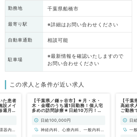
千葉県船橋市
勤務地
※詳細はお問い合わせください
最寄り駅
相談可能
自動車通勤
※最新情報を確認いたしますので
駐車場
お問い合わせください
この求人と条件が近い求人
いた患者
【千葉県／鎌ヶ谷市】★月・水・
【千葉
施設メイ
木・金曜のうち週1回勤務！個人宅
高給求
毎週月～
多めの訪問診療★日給10万円！駅
ご勤務
◎日給
から直結で通勤至便！（内科系／非
日より
♪（内科
常勤）
非常勤
日給100,000円
日給
環器内
神経内科、心療内科、一般内科、
一
内科、内
循環器内科、呼吸器内科、消化器
科