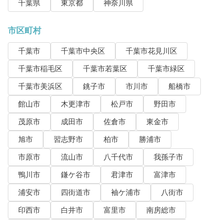
千葉県
東京都
神奈川県
市区町村
千葉市
千葉市中央区
千葉市花見川区
千葉市稲毛区
千葉市若葉区
千葉市緑区
千葉市美浜区
銚子市
市川市
船橋市
館山市
木更津市
松戸市
野田市
茂原市
成田市
佐倉市
東金市
旭市
習志野市
柏市
勝浦市
市原市
流山市
八千代市
我孫子市
鴨川市
鎌ケ谷市
君津市
富津市
浦安市
四街道市
袖ケ浦市
八街市
印西市
白井市
富里市
南房総市