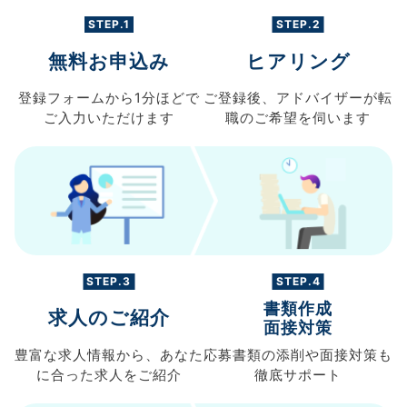
STEP.1
STEP.2
無料お申込み
ヒアリング
登録フォームから
1分ほどで
ご登録後、
アドバイザーが転
ご入力
いただけます
職の
ご希望を伺います
STEP.3
STEP.4
書類作成
求人のご紹介
面接対策
豊富な求人情報から、
あなた
応募書類の
添削や面接対策も
に合った求人を
ご紹介
徹底サポート