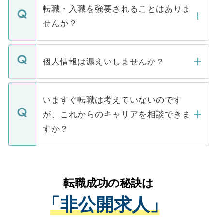
いただきますので、しばらくお待ちくださ
うち約3割は、Webサイトからご覧いただ
転職・入職を強要されることはありま
い。
けない「非公開求人」です。非公開求人は
せんか？
下記の理由によって、一般には公開してい
ません。
転職・入職を強要することは一切ありませ
ん。また、仮に応募先から内定をいただい
個人情報は漏えいしませんか？
■応募殺到を避けるため 人気のある医療機
たとしても、ご本人が納得しない限り、内
関を公にしてしまうと、応募が殺到する場
定を承諾する必要はありません。内定先へ
個人情報が漏えいすることはありませんの
合があります。 選考を効率よく行うため
の辞退の連絡はキャリアパートナーが行い
で、ご安心ください。当サイトからの登録
いますぐ転職は考えていないのです
に、医療機関が求める条件に合った人材の
ますので、ご安心ください。
などで収集したご登録者様の個人情報は、
が、これからのキャリアを相談できま
みを人材紹介会社に依頼するケースが増え
ご本人のキャリアアップおよび転職活動の
ています。
すか？
支援を目的に使用いたします。お預かりし
ているすべての個人データはご本人の許可
お気軽にご相談ください。先生専任のキャ
なく、医療機関側に開示したり、第三者に
リアパートナーが将来のご希望などをおう
提供することは一切ありません。また弊社
かがいして、現在の医療機関の状況や紹介
転職成功の秘訣は
は、個人情報の取り扱いについての厳密な
経験をまじえながら、適切なアドバイスを
管理基準を満たした事業者のみに付与され
「非公開求人」
させていただきます。すぐにご転職をされ
る、プライバシーマークを取得済みです。
ない方には、長期的なサポートが可能です