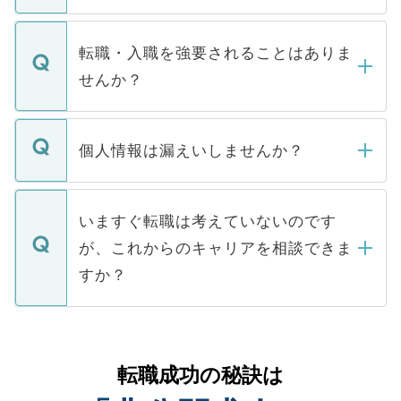
お電話にて次のステップのご案内をいたし
ます。通常、5営業日以内にはご連絡をせて
マイナビDOCTORで取り扱っている求人の
いただきますので、しばらくお待ちくださ
うち約3割は、Webサイトからご覧いただ
転職・入職を強要されることはありま
い。
けない「非公開求人」です。非公開求人は
せんか？
下記の理由によって、一般には公開してい
ません。
転職・入職を強要することは一切ありませ
ん。また、仮に応募先から内定をいただい
個人情報は漏えいしませんか？
■応募殺到を避けるため 人気のある医療機
たとしても、ご本人が納得しない限り、内
関を公にしてしまうと、応募が殺到する場
定を承諾する必要はありません。内定先へ
個人情報が漏えいすることはありませんの
合があります。 選考を効率よく行うため
の辞退の連絡はキャリアパートナーが行い
で、ご安心ください。当サイトからの登録
いますぐ転職は考えていないのです
に、医療機関が求める条件に合った人材の
ますので、ご安心ください。
などで収集したご登録者様の個人情報は、
が、これからのキャリアを相談できま
みを人材紹介会社に依頼するケースが増え
ご本人のキャリアアップおよび転職活動の
ています。
すか？
支援を目的に使用いたします。お預かりし
ているすべての個人データはご本人の許可
お気軽にご相談ください。先生専任のキャ
なく、医療機関側に開示したり、第三者に
リアパートナーが将来のご希望などをおう
提供することは一切ありません。また弊社
かがいして、現在の医療機関の状況や紹介
転職成功の秘訣は
は、個人情報の取り扱いについての厳密な
経験をまじえながら、適切なアドバイスを
管理基準を満たした事業者のみに付与され