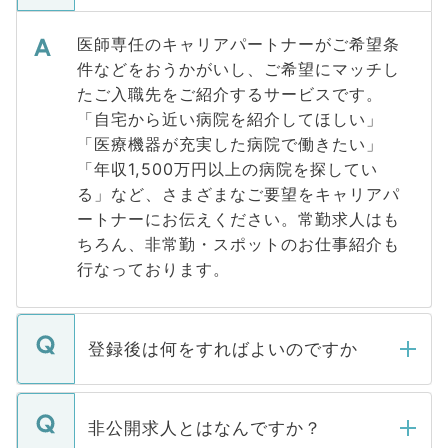
医師専任のキャリアパートナーがご希望条
件などをおうかがいし、ご希望にマッチし
たご入職先をご紹介するサービスです。
「自宅から近い病院を紹介してほしい」
「医療機器が充実した病院で働きたい」
「年収1,500万円以上の病院を探してい
る」など、さまざまなご要望をキャリアパ
ートナーにお伝えください。常勤求人はも
ちろん、非常勤・スポットのお仕事紹介も
行なっております。
登録後は何をすればよいのですか
ご登録いただきましたら、弊社担当者がご
登録内容を確認し、その後メールもしくは
非公開求人とはなんですか？