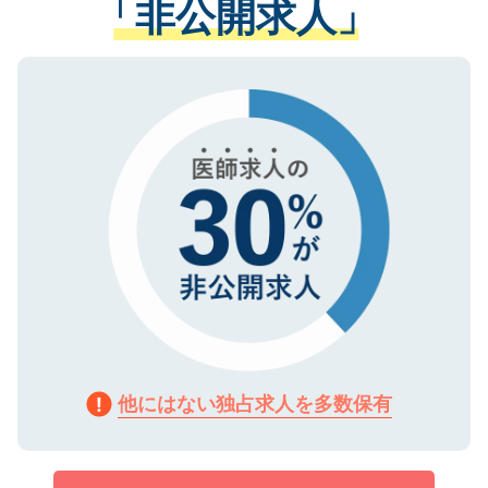
「非公開求人」
させていただきます。すぐにご転職をされ
る、プライバシーマークを取得済みです。
ない方には、長期的なサポートが可能です
ご登録いただいた個人情報は、SSL（デー
ので、まずはご登録ください。
タ暗号化）によって保護されていますの
で、機密保持に関してもご安心ください。
他にはない独占求人を多数保有