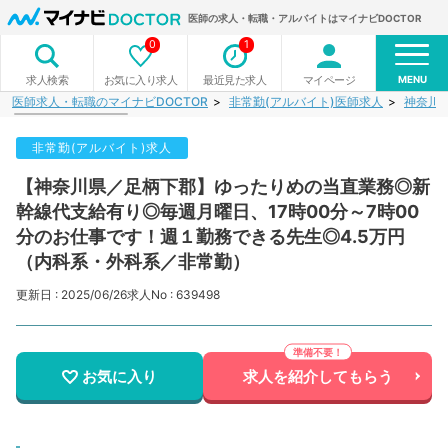
医師の求人・転職・アルバイトはマイナビDOCTOR
0
1
MENU
お気に入り求人
最近見た求人
マイページ
求人検索
医師求人・転職のマイナビDOCTOR
非常勤(アルバイト)医師求人
神奈川
非常勤(アルバイト)求人
【神奈川県／足柄下郡】ゆったりめの当直業務◎新
幹線代支給有り◎毎週月曜日、17時00分～7時00
分のお仕事です！週１勤務できる先生◎4.5万円
（内科系・外科系／非常勤）
更新日 : 2025/06/26
求人No : 639498
お気に入り
求人を紹介してもらう