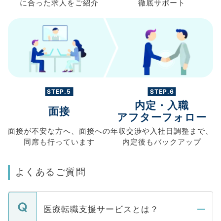
に合った求人を
ご紹介
徹底サポート
STEP.5
STEP.6
内定・入職
面接
アフターフォロー
面接が不安な方へ、
面接への
年収交渉や
入社日調整まで、
同席も
行っています
内定後もバックアップ
よくあるご質問
医療転職支援サービスとは？