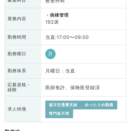
整形外科
募集科目
病棟管理
業務内容
192床
当直:17:00〜09:00
勤務時間
月
勤務曜日
月曜日 : 当直
勤務体系
応募資格・
医師免許、保険医登録済
経験
遠方交通費支給
ゆったりめ勤務
求人特徴
専門医不問