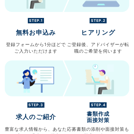
STEP.1
STEP.2
無料お申込み
ヒアリング
登録フォームから
1分ほどで
ご登録後、
アドバイザーが転
ご入力
いただけます
職の
ご希望を伺います
STEP.3
STEP.4
書類作成
求人のご紹介
面接対策
豊富な求人情報から、
あなた
応募書類の
添削や面接対策も