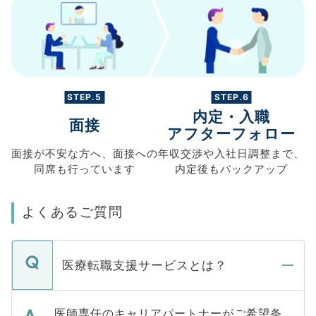
STEP.5
STEP.6
内定・入職
面接
アフターフォロー
面接が不安な方へ、
面接への
年収交渉や
入社日調整まで、
同席も
行っています
内定後もバックアップ
よくあるご質問
医療転職支援サービスとは？
医師専任のキャリアパートナーがご希望条