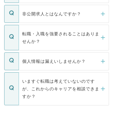
ご登録いただきましたら、弊社担当者がご
登録内容を確認し、その後メールもしくは
非公開求人とはなんですか？
お電話にて次のステップのご案内をいたし
ます。通常、5営業日以内にはご連絡をせて
マイナビDOCTORで取り扱っている求人の
いただきますので、しばらくお待ちくださ
うち約3割は、Webサイトからご覧いただ
転職・入職を強要されることはありま
い。
けない「非公開求人」です。非公開求人は
せんか？
下記の理由によって、一般には公開してい
ません。
転職・入職を強要することは一切ありませ
ん。また、仮に応募先から内定をいただい
個人情報は漏えいしませんか？
■応募殺到を避けるため 人気のある医療機
たとしても、ご本人が納得しない限り、内
関を公にしてしまうと、応募が殺到する場
定を承諾する必要はありません。内定先へ
個人情報が漏えいすることはありませんの
合があります。 選考を効率よく行うため
の辞退の連絡はキャリアパートナーが行い
で、ご安心ください。当サイトからの登録
いますぐ転職は考えていないのです
に、医療機関が求める条件に合った人材の
ますので、ご安心ください。
などで収集したご登録者様の個人情報は、
が、これからのキャリアを相談できま
みを人材紹介会社に依頼するケースが増え
ご本人のキャリアアップおよび転職活動の
ています。
すか？
支援を目的に使用いたします。お預かりし
ているすべての個人データはご本人の許可
お気軽にご相談ください。先生専任のキャ
なく、医療機関側に開示したり、第三者に