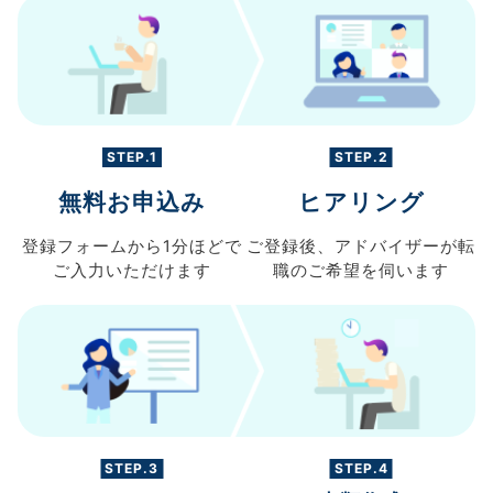
STEP.1
STEP.2
無料お申込み
ヒアリング
登録フォームから
1分ほどで
ご登録後、
アドバイザーが転
ご入力
いただけます
職の
ご希望を伺います
STEP.3
STEP.4