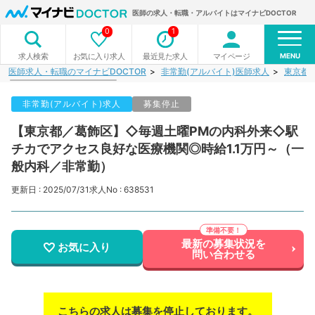
医師の求人・転職・アルバイトはマイナビDOCTOR
0
1
MENU
お気に入り求人
最近見た求人
マイページ
求人検索
医師求人・転職のマイナビDOCTOR
非常勤(アルバイト)医師求人
東京都
非常勤(アルバイト)求人
募集停止
【東京都／葛飾区】◇毎週土曜PMの内科外来◇駅
チカでアクセス良好な医療機関◎時給1.1万円～（一
般内科／非常勤）
更新日 : 2025/07/31
求人No : 638531
最新の募集状況を
お気に入り
問い合わせる
こちらの求人は募集を停止しております。