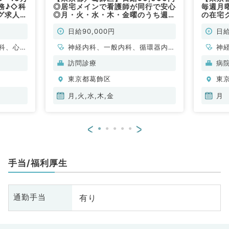
務♪◇科
◎居宅メインで看護師が同行で安心
毎週月
グ求人
◎月・火・水・木・金曜のうち週1
の在宅
日～勤務可能！9時～17時の訪問診
不問／
療求人です！（内科系／非常勤）
日給90,000円
日給
科、心療
神経内科、一般内科、循環器内
神
ウマチ
科、呼吸器内科、消化器内科、内
児
訪問診療
病
形成外
分泌・代謝内科、腎臓内科、老年
臓
東京都葛飾区
東
科、呼吸
内科、血液内科、膠原病科
鼻
小児外
科
月,火,水,木,金
月
産婦人
分
、耳鼻咽
内
<
>
線科、リ
般
酔科、ペ
析科、緩
手当/福利厚生
環器内
内科、内
科、老年
有り
通勤手当
全般、一
腺外科、
、健診・