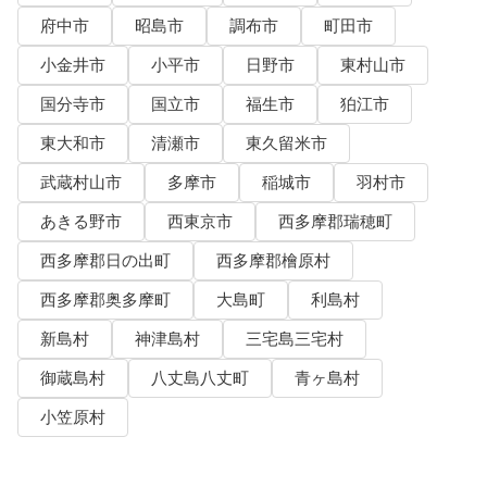
府中市
昭島市
調布市
町田市
小金井市
小平市
日野市
東村山市
国分寺市
国立市
福生市
狛江市
東大和市
清瀬市
東久留米市
武蔵村山市
多摩市
稲城市
羽村市
あきる野市
西東京市
西多摩郡瑞穂町
西多摩郡日の出町
西多摩郡檜原村
西多摩郡奥多摩町
大島町
利島村
新島村
神津島村
三宅島三宅村
御蔵島村
八丈島八丈町
青ヶ島村
小笠原村