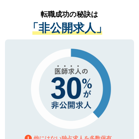
リアパートナーが将来のご希望などをおう
提供することは一切ありません。また弊社
かがいして、現在の医療機関の状況や紹介
転職成功の秘訣は
は、個人情報の取り扱いについての厳密な
経験をまじえながら、適切なアドバイスを
管理基準を満たした事業者のみに付与され
「非公開求人」
させていただきます。すぐにご転職をされ
る、プライバシーマークを取得済みです。
ない方には、長期的なサポートが可能です
ご登録いただいた個人情報は、SSL（デー
ので、まずはご登録ください。
タ暗号化）によって保護されていますの
で、機密保持に関してもご安心ください。
他にはない独占求人を多数保有