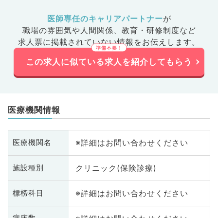
ＣＵ、病
病科、ス
医師専任のキャリアパートナー
が
肛門外
職場の雰囲気や人間関係、
教育・研修制度など
目不問
求人票に掲載されていない情報をお伝えします。
この求人に似ている求人を紹介してもらう
医療機関情報
※詳細はお問い合わせください
医療機関名
クリニック(保険診療)
施設種別
※詳細はお問い合わせください
標榜科目