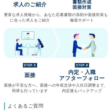
書類作成
求人のご紹介
面接対策
豊富な求人情報から、
あなた
応募書類の
添削や面接対策も
に合った求人を
ご紹介
徹底サポート
STEP.5
STEP.6
内定・入職
面接
アフターフォロー
面接が不安な方へ、
面接への
年収交渉や
入社日調整まで、
同席も
行っています
内定後もバックアップ
よくあるご質問