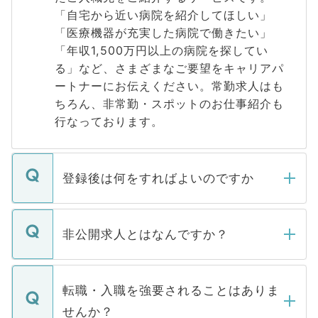
「自宅から近い病院を紹介してほしい」
「医療機器が充実した病院で働きたい」
「年収1,500万円以上の病院を探してい
る」など、さまざまなご要望をキャリアパ
ートナーにお伝えください。常勤求人はも
ちろん、非常勤・スポットのお仕事紹介も
行なっております。
登録後は何をすればよいのですか
ご登録いただきましたら、弊社担当者がご
登録内容を確認し、その後メールもしくは
非公開求人とはなんですか？
お電話にて次のステップのご案内をいたし
ます。通常、5営業日以内にはご連絡をせて
マイナビDOCTORで取り扱っている求人の
いただきますので、しばらくお待ちくださ
うち約3割は、Webサイトからご覧いただ
転職・入職を強要されることはありま
い。
けない「非公開求人」です。非公開求人は
せんか？