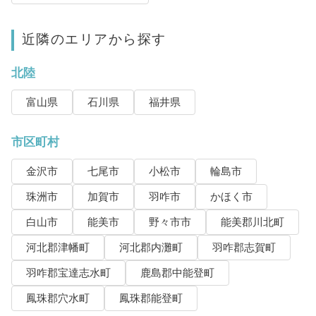
近隣のエリアから探す
北陸
富山県
石川県
福井県
市区町村
金沢市
七尾市
小松市
輪島市
珠洲市
加賀市
羽咋市
かほく市
白山市
能美市
野々市市
能美郡川北町
河北郡津幡町
河北郡内灘町
羽咋郡志賀町
羽咋郡宝達志水町
鹿島郡中能登町
鳳珠郡穴水町
鳳珠郡能登町