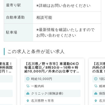
※詳細はお問い合わせください
最寄り駅
相談可能
自動車通勤
※最新情報を確認いたしますので
駐車場
お問い合わせください
この求人と条件が近い求人
寝当直！
【石川県／野々市市】車通勤OK◎
【石川
神科病院
毎週土曜日／8時30分～16時☆時
内科の
万円！
給10,000円／外来のお仕事です
の当直！
（一般内科／常勤）
（科目
時給10,000円
1回
一般内科
精
クリニック(保険診療)
病
石川県野々市市
石