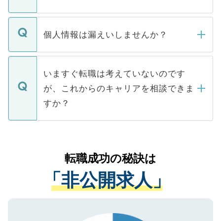
下記の理由によって、一般には公開してい
ません。
転職・入職を強要することは一切ありませ
ん。また、仮に応募先から内定をいただい
個人情報は漏えいしませんか？
■応募殺到を避けるため 人気のある医療機
たとしても、ご本人が納得しない限り、内
関を公にしてしまうと、応募が殺到する場
定を承諾する必要はありません。内定先へ
個人情報が漏えいすることはありませんの
合があります。 選考を効率よく行うため
の辞退の連絡はキャリアパートナーが行い
で、ご安心ください。当サイトからの登録
いますぐ転職は考えていないのです
に、医療機関が求める条件に合った人材の
ますので、ご安心ください。
などで収集したご登録者様の個人情報は、
が、これからのキャリアを相談できま
みを人材紹介会社に依頼するケースが増え
ご本人のキャリアアップおよび転職活動の
ています。
すか？
支援を目的に使用いたします。お預かりし
ているすべての個人データはご本人の許可
お気軽にご相談ください。先生専任のキャ
なく、医療機関側に開示したり、第三者に
リアパートナーが将来のご希望などをおう
提供することは一切ありません。また弊社
かがいして、現在の医療機関の状況や紹介
転職成功の秘訣は
は、個人情報の取り扱いについての厳密な
経験をまじえながら、適切なアドバイスを
管理基準を満たした事業者のみに付与され
「非公開求人」
させていただきます。すぐにご転職をされ
る、プライバシーマークを取得済みです。
ない方には、長期的なサポートが可能です
ご登録いただいた個人情報は、SSL（デー
ので、まずはご登録ください。
タ暗号化）によって保護されていますの
で、機密保持に関してもご安心ください。