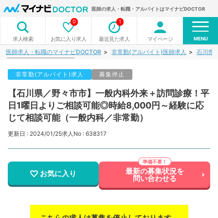
医師の求人・転職・アルバイトはマイナビDOCTOR
0
1
MENU
お気に入り求人
最近見た求人
マイページ
求人検索
医師求人・転職のマイナビDOCTOR
非常勤(アルバイト)医師求人
石川県
非常勤(アルバイト)求人
募集停止
【石川県／野々市市】一般内科外来＋訪問診療！平
日1曜日よりご相談可能◎時給8,000円～経験に応
じて相談可能（一般内科／非常勤）
更新日 : 2024/01/25
求人No : 638317
最新の募集状況を
お気に入り
問い合わせる
こちらの求人は募集を停止しております。