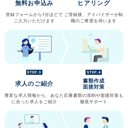
無料お申込み
ヒアリング
登録フォームから
1分ほどで
ご登録後、
アドバイザーが転
ご入力
いただけます
職の
ご希望を伺います
STEP.3
STEP.4
書類作成
求人のご紹介
面接対策
豊富な求人情報から、
あなた
応募書類の
添削や面接対策も
に合った求人を
ご紹介
徹底サポート