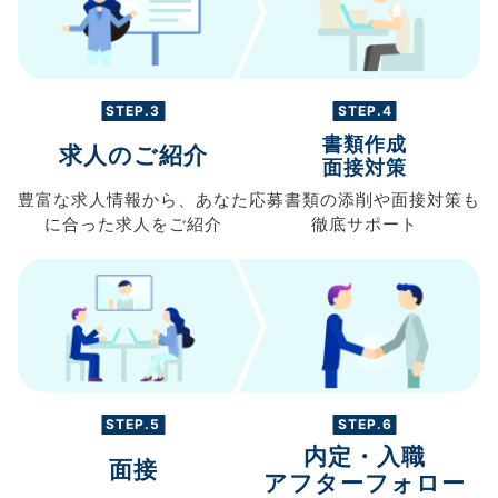
STEP.3
STEP.4
書類作成
求人のご紹介
面接対策
豊富な求人情報から、
あなた
応募書類の
添削や面接対策も
に合った求人を
ご紹介
徹底サポート
STEP.5
STEP.6
内定・入職
面接
アフターフォロー