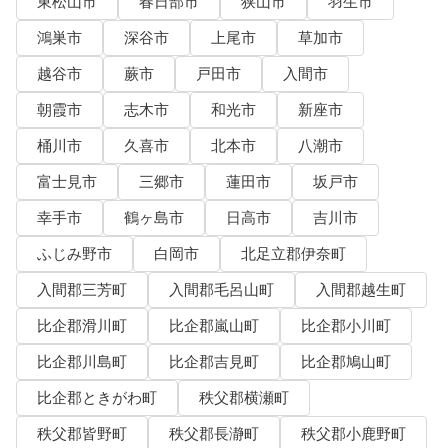
東松山市
春日部市
狭山市
羽生市
鴻巣市
深谷市
上尾市
草加市
越谷市
蕨市
戸田市
入間市
朝霞市
志木市
和光市
新座市
桶川市
久喜市
北本市
八潮市
富士見市
三郷市
蓮田市
坂戸市
幸手市
鶴ヶ島市
日高市
吉川市
ふじみ野市
白岡市
北足立郡伊奈町
入間郡三芳町
入間郡毛呂山町
入間郡越生町
比企郡滑川町
比企郡嵐山町
比企郡小川町
比企郡川島町
比企郡吉見町
比企郡鳩山町
比企郡ときがわ町
秩父郡横瀬町
秩父郡皆野町
秩父郡長瀞町
秩父郡小鹿野町