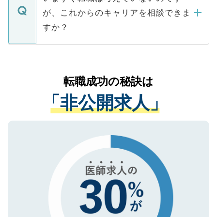
に、医療機関が求める条件に合った人材の
ますので、ご安心ください。
などで収集したご登録者様の個人情報は、
が、これからのキャリアを相談できま
みを人材紹介会社に依頼するケースが増え
ご本人のキャリアアップおよび転職活動の
ています。
すか？
支援を目的に使用いたします。お預かりし
ているすべての個人データはご本人の許可
お気軽にご相談ください。先生専任のキャ
なく、医療機関側に開示したり、第三者に
リアパートナーが将来のご希望などをおう
提供することは一切ありません。また弊社
かがいして、現在の医療機関の状況や紹介
転職成功の秘訣は
は、個人情報の取り扱いについての厳密な
経験をまじえながら、適切なアドバイスを
管理基準を満たした事業者のみに付与され
「非公開求人」
させていただきます。すぐにご転職をされ
る、プライバシーマークを取得済みです。
ない方には、長期的なサポートが可能です
ご登録いただいた個人情報は、SSL（デー
ので、まずはご登録ください。
タ暗号化）によって保護されていますの
で、機密保持に関してもご安心ください。