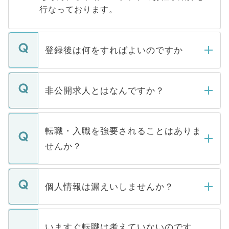
行なっております。
登録後は何をすればよいのですか
ご登録いただきましたら、弊社担当者がご
登録内容を確認し、その後メールもしくは
非公開求人とはなんですか？
お電話にて次のステップのご案内をいたし
ます。通常、5営業日以内にはご連絡をせて
マイナビDOCTORで取り扱っている求人の
いただきますので、しばらくお待ちくださ
うち約3割は、Webサイトからご覧いただ
転職・入職を強要されることはありま
い。
けない「非公開求人」です。非公開求人は
せんか？
下記の理由によって、一般には公開してい
ません。
転職・入職を強要することは一切ありませ
ん。また、仮に応募先から内定をいただい
個人情報は漏えいしませんか？
■応募殺到を避けるため 人気のある医療機
たとしても、ご本人が納得しない限り、内
関を公にしてしまうと、応募が殺到する場
定を承諾する必要はありません。内定先へ
個人情報が漏えいすることはありませんの
合があります。 選考を効率よく行うため
の辞退の連絡はキャリアパートナーが行い
で、ご安心ください。当サイトからの登録
いますぐ転職は考えていないのです