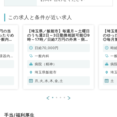
この求人と条件が近い求人
円の当
【埼玉県／飯能市】毎週月～土曜日
【埼玉
ったりめ
のうち週2日～3日勤務相談可能◎9
のゆっ
一般内科
時～17時／日給7万円の外来・病棟
◎毎月
管理のゆったりめ求人です！～マイ
イカー
カー通勤可～（一般内科、内科系全
万円（
日給70,000円
時給
般／非常勤）
勤）
環器内
一般内科
一
内科、内
科
病院（精神）
病
科、老年
内
埼玉県飯能市
埼
科
月,火,水,木,金,土
土
<
>
手当/福利厚生