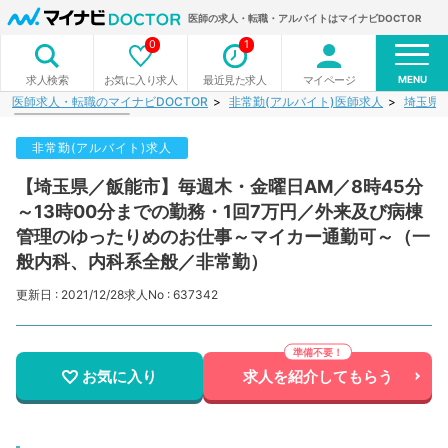
医師の求人・転職・アルバイトはマイナビDOCTOR
0
1
MENU
お気に入り求人
最近見た求人
マイページ
求人検索
医師求人・転職のマイナビDOCTOR
非常勤(アルバイト)医師求人
埼玉県
非常勤(アルバイト)求人
【埼玉県／飯能市】毎週木・金曜日AM／8時45分
～13時00分までの勤務・1回7万円／外来及び病棟
管理のゆったりめのお仕事～マイカー通勤可～（一
般内科、内科系全般／非常勤）
更新日 : 2021/12/28
求人No : 637342
お気に入り
求人を紹介してもらう