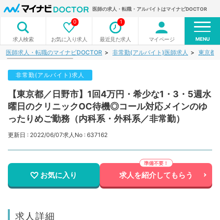
医師の求人・転職・アルバイトはマイナビDOCTOR
0
1
MENU
お気に入り求人
最近見た求人
マイページ
求人検索
医師求人・転職のマイナビDOCTOR
非常勤(アルバイト)医師求人
東京都
非常勤(アルバイト)求人
【東京都／日野市】1回4万円・希少な1・3・5週水
曜日のクリニックOC待機◎コール対応メインのゆ
ったりめご勤務（内科系・外科系／非常勤）
更新日 : 2022/06/07
求人No : 637162
お気に入り
求人を紹介してもらう
求人詳細