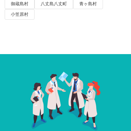
御蔵島村
八丈島八丈町
青ヶ島村
小笠原村