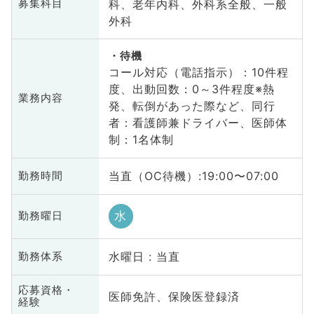
科、老年内科、外科系全般、一般
募集科目
外科
待機
コール対応（電話指示）：10件程
度、出動回数：0～3件程度※熱
業務内容
発、転倒があった際など、同行
者：看護師兼ドライバー、医師体
制：1名体制
当直（OC待機）:19:00〜07:00
勤務時間
水
勤務曜日
水曜日 : 当直
勤務体系
応募資格・
医師免許、保険医登録済
経験