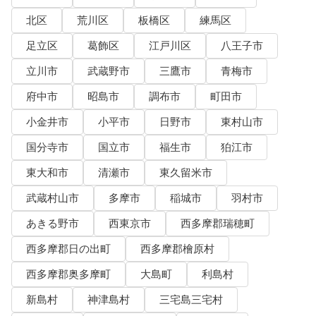
北区
荒川区
板橋区
練馬区
足立区
葛飾区
江戸川区
八王子市
立川市
武蔵野市
三鷹市
青梅市
府中市
昭島市
調布市
町田市
小金井市
小平市
日野市
東村山市
国分寺市
国立市
福生市
狛江市
東大和市
清瀬市
東久留米市
武蔵村山市
多摩市
稲城市
羽村市
あきる野市
西東京市
西多摩郡瑞穂町
西多摩郡日の出町
西多摩郡檜原村
西多摩郡奥多摩町
大島町
利島村
新島村
神津島村
三宅島三宅村