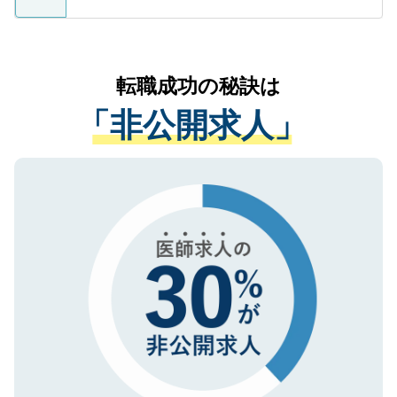
ているすべての個人データはご本人の許可
お気軽にご相談ください。先生専任のキャ
なく、医療機関側に開示したり、第三者に
リアパートナーが将来のご希望などをおう
提供することは一切ありません。また弊社
かがいして、現在の医療機関の状況や紹介
転職成功の秘訣は
は、個人情報の取り扱いについての厳密な
経験をまじえながら、適切なアドバイスを
管理基準を満たした事業者のみに付与され
「非公開求人」
させていただきます。すぐにご転職をされ
る、プライバシーマークを取得済みです。
ない方には、長期的なサポートが可能です
ご登録いただいた個人情報は、SSL（デー
ので、まずはご登録ください。
タ暗号化）によって保護されていますの
で、機密保持に関してもご安心ください。