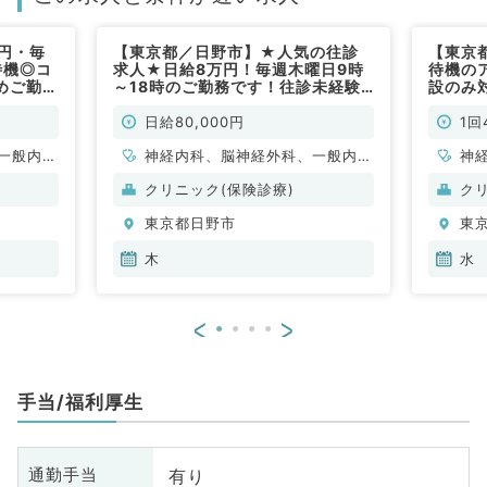
円・毎
【東京都／日野市】★人気の往診
【東京
待機◎コ
求人★日給8万円！毎週木曜日9時
待機の
めご勤務
～18時のご勤務です！往診未経験
設のみ
）
の先生も歓迎◎（内科系・外科系／
日の募
非常勤）
能！！
日給80,000円
1回
外科系
一般内
神経内科、脳神経外科、一般内
神
般、一般
科、循環器内科、呼吸器内科、消
科
クリニック(保険診療)
ク
化器内科、内分泌・代謝内科、腎
外
東京都日野市
東
臓内科、老年内科、外科系全般、
一般外科、消化器外科
木
水
<
>
手当/福利厚生
有り
通勤手当