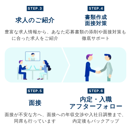
STEP.3
STEP.4
書類作成
求人のご紹介
面接対策
豊富な求人情報から、
あなた
応募書類の
添削や面接対策も
に合った求人を
ご紹介
徹底サポート
STEP.5
STEP.6
内定・入職
面接
アフターフォロー
面接が不安な方へ、
面接への
年収交渉や
入社日調整まで、
同席も
行っています
内定後もバックアップ