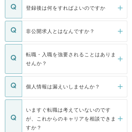
登録後は何をすればよいのですか
ご登録いただきましたら、弊社担当者がご
登録内容を確認し、その後メールもしくは
非公開求人とはなんですか？
お電話にて次のステップのご案内をいたし
ます。通常、5営業日以内にはご連絡をせて
マイナビDOCTORで取り扱っている求人の
いただきますので、しばらくお待ちくださ
うち約3割は、Webサイトからご覧いただ
転職・入職を強要されることはありま
い。
けない「非公開求人」です。非公開求人は
せんか？
下記の理由によって、一般には公開してい
ません。
転職・入職を強要することは一切ありませ
ん。また、仮に応募先から内定をいただい
個人情報は漏えいしませんか？
■応募殺到を避けるため 人気のある医療機
たとしても、ご本人が納得しない限り、内
関を公にしてしまうと、応募が殺到する場
定を承諾する必要はありません。内定先へ
個人情報が漏えいすることはありませんの
合があります。 選考を効率よく行うため
の辞退の連絡はキャリアパートナーが行い
で、ご安心ください。当サイトからの登録
いますぐ転職は考えていないのです
に、医療機関が求める条件に合った人材の
ますので、ご安心ください。
などで収集したご登録者様の個人情報は、
が、これからのキャリアを相談できま
みを人材紹介会社に依頼するケースが増え
ご本人のキャリアアップおよび転職活動の
ています。
すか？
支援を目的に使用いたします。お預かりし