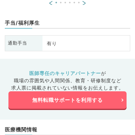
<
>
外科、消化器外科、乳腺外科、膠
原病科、スポーツ整形外科、大
腸・肛門外科、脊髄・脊椎外科
手当/福利厚生
有り
通勤手当
医師専任のキャリアパートナー
が
職場の雰囲気や人間関係、
教育・研修制度など
求人票に掲載されていない情報をお伝えします。
無料転職サポートを利用する
医療機関情報