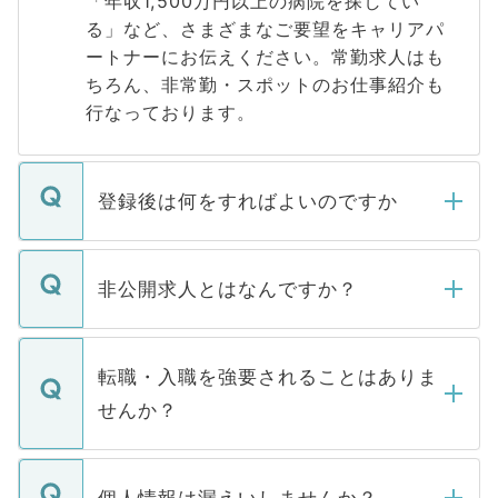
「年収1,500万円以上の病院を探してい
る」など、さまざまなご要望をキャリアパ
ートナーにお伝えください。常勤求人はも
ちろん、非常勤・スポットのお仕事紹介も
行なっております。
登録後は何をすればよいのですか
ご登録いただきましたら、弊社担当者がご
登録内容を確認し、その後メールもしくは
非公開求人とはなんですか？
お電話にて次のステップのご案内をいたし
ます。通常、5営業日以内にはご連絡をせて
マイナビDOCTORで取り扱っている求人の
いただきますので、しばらくお待ちくださ
うち約3割は、Webサイトからご覧いただ
転職・入職を強要されることはありま
い。
けない「非公開求人」です。非公開求人は
せんか？
下記の理由によって、一般には公開してい
ません。
転職・入職を強要することは一切ありませ
ん。また、仮に応募先から内定をいただい
個人情報は漏えいしませんか？