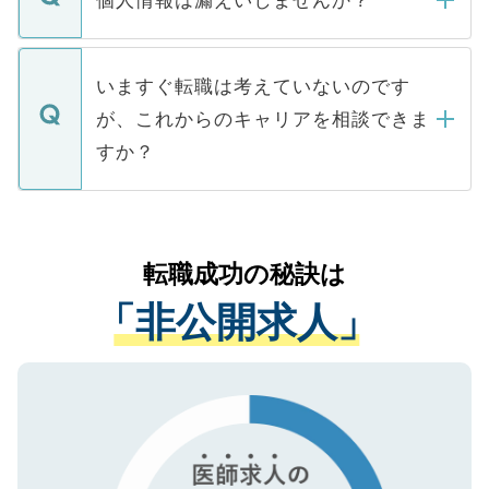
■応募殺到を避けるため 人気のある医療機
たとしても、ご本人が納得しない限り、内
関を公にしてしまうと、応募が殺到する場
定を承諾する必要はありません。内定先へ
個人情報が漏えいすることはありませんの
合があります。 選考を効率よく行うため
の辞退の連絡はキャリアパートナーが行い
で、ご安心ください。当サイトからの登録
いますぐ転職は考えていないのです
に、医療機関が求める条件に合った人材の
ますので、ご安心ください。
などで収集したご登録者様の個人情報は、
が、これからのキャリアを相談できま
みを人材紹介会社に依頼するケースが増え
ご本人のキャリアアップおよび転職活動の
ています。
すか？
支援を目的に使用いたします。お預かりし
ているすべての個人データはご本人の許可
お気軽にご相談ください。先生専任のキャ
なく、医療機関側に開示したり、第三者に
リアパートナーが将来のご希望などをおう
提供することは一切ありません。また弊社
かがいして、現在の医療機関の状況や紹介
転職成功の秘訣は
は、個人情報の取り扱いについての厳密な
経験をまじえながら、適切なアドバイスを
管理基準を満たした事業者のみに付与され
「非公開求人」
させていただきます。すぐにご転職をされ
る、プライバシーマークを取得済みです。
ない方には、長期的なサポートが可能です
ご登録いただいた個人情報は、SSL（デー
ので、まずはご登録ください。
タ暗号化）によって保護されていますの
で、機密保持に関してもご安心ください。