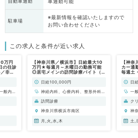
車通勤可能
自動車通勤
※最新情報を確認いたしますので
駐車場
お問い合わせください
この求人と条件が近い求人
10万円
【神奈川県／横浜市】日給最大10
【神奈
日の往診
万円★毎週月～木曜日の勤務可能
カー通勤
科／非常
◎居宅メインの訪問診療バイト（内
毎週土
科系・外科系／非常勤）
ら勤務
のお仕
日給100,000円
日給
補助あ
一般内
神経内科、心療内科、整形外科、
／非常
一
般、一般
形成外科、美容外科、脳神経外
訪問診療
ク
科、呼吸器外科、心臓血管外科、
神奈川県横浜市南区
神
小児外科、泌尿器科、一般内科、
循環器内科、呼吸器内科、消化器
月,火,水,木
土,
内科、内分泌・代謝内科、腎臓内
科、老年内科、外科系全般、一般