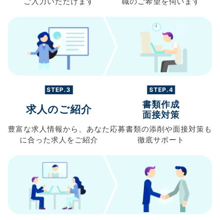
ご入力
いただけます
職の
ご希望を伺います
STEP.3
STEP.4
書類作成
求人のご紹介
面接対策
豊富な求人情報から、
あなた
応募書類の
添削や面接対策も
に合った求人を
ご紹介
徹底サポート