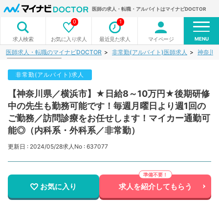
医師の求人・転職・アルバイトはマイナビDOCTOR
0
1
MENU
お気に入り求人
最近見た求人
マイページ
求人検索
医師求人・転職のマイナビDOCTOR
非常勤(アルバイト)医師求人
神奈川
非常勤(アルバイト)求人
【神奈川県／横浜市】★日給8～10万円★後期研修
中の先生も勤務可能です！毎週月曜日より週1回の
ご勤務／訪問診療をお任せします！マイカー通勤可
能◎（内科系・外科系／非常勤）
更新日 : 2024/05/28
求人No : 637077
お気に入り
求人を紹介してもらう