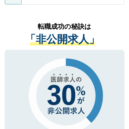
ているすべての個人データはご本人の許可
お気軽にご相談ください。先生専任のキャ
なく、医療機関側に開示したり、第三者に
リアパートナーが将来のご希望などをおう
提供することは一切ありません。また弊社
かがいして、現在の医療機関の状況や紹介
転職成功の秘訣は
は、個人情報の取り扱いについての厳密な
経験をまじえながら、適切なアドバイスを
管理基準を満たした事業者のみに付与され
「非公開求人」
させていただきます。すぐにご転職をされ
る、プライバシーマークを取得済みです。
ない方には、長期的なサポートが可能です
ご登録いただいた個人情報は、SSL（デー
ので、まずはご登録ください。
タ暗号化）によって保護されていますの
で、機密保持に関してもご安心ください。