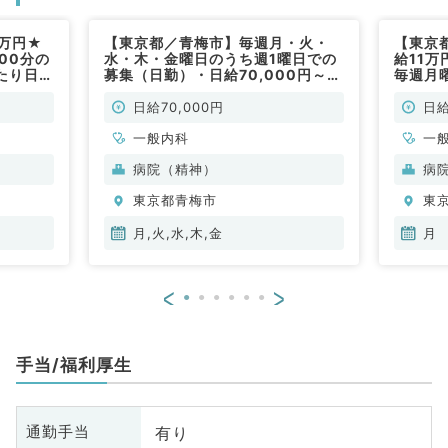
7万円★
【東京都／青梅市】毎週月・火・
【東京
00分の
水・木・金曜日のうち週1曜日での
給11
たり日当
募集（日勤）・日給70,000円～／
毎週月
勤）
病棟管理をお願いします★（一般
／非常
内科／非常勤）
日給70,000円
日給
一般内科
一
病院（精神）
病
東京都青梅市
東
月,火,水,木,金
月
<
>
手当/福利厚生
有り
通勤手当