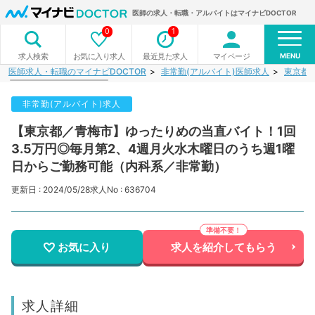
医師の求人・転職・アルバイトはマイナビDOCTOR
0
1
MENU
お気に入り求人
最近見た求人
マイページ
求人検索
医師求人・転職のマイナビDOCTOR
非常勤(アルバイト)医師求人
東京都
非常勤(アルバイト)求人
【東京都／青梅市】ゆったりめの当直バイト！1回
3.5万円◎毎月第2、4週月火水木曜日のうち週1曜
日からご勤務可能（内科系／非常勤）
更新日 : 2024/05/28
求人No : 636704
お気に入り
求人を紹介してもらう
求人詳細