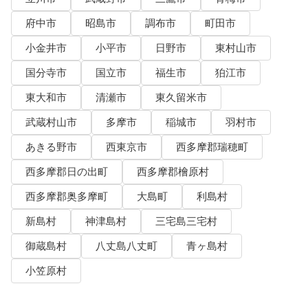
府中市
昭島市
調布市
町田市
小金井市
小平市
日野市
東村山市
国分寺市
国立市
福生市
狛江市
東大和市
清瀬市
東久留米市
武蔵村山市
多摩市
稲城市
羽村市
あきる野市
西東京市
西多摩郡瑞穂町
西多摩郡日の出町
西多摩郡檜原村
西多摩郡奥多摩町
大島町
利島村
新島村
神津島村
三宅島三宅村
御蔵島村
八丈島八丈町
青ヶ島村
小笠原村