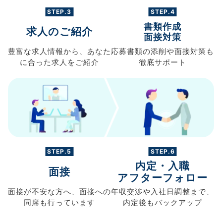
STEP.3
STEP.4
書類作成
求人のご紹介
面接対策
豊富な求人情報から、
あなた
応募書類の
添削や面接対策も
に合った求人を
ご紹介
徹底サポート
STEP.5
STEP.6
内定・入職
面接
アフターフォロー
面接が不安な方へ、
面接への
年収交渉や
入社日調整まで、
同席も
行っています
内定後もバックアップ