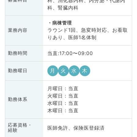
科、消化器内科、内分泌・代謝内
募集科目
科、腎臓内科
病棟管理
ラウンド1回、急変時対応、お看取
業務内容
りあり、医師1名体制
当直:17:00〜09:00
勤務時間
月
火
水
木
勤務曜日
月曜日 : 当直
火曜日 : 当直
勤務体系
水曜日 : 当直
木曜日 : 当直
応募資格・
医師免許、保険医登録済
経験