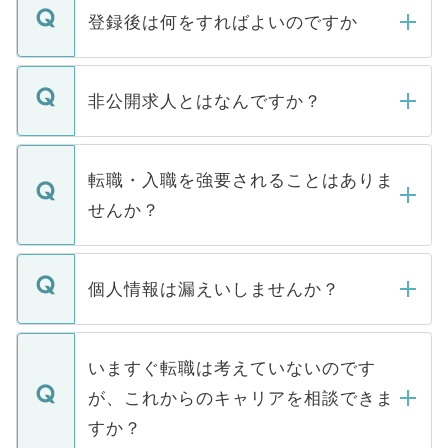
登録後は何をすればよいのですか
ご登録いただきましたら、弊社担当者がご
登録内容を確認し、その後メールもしくは
非公開求人とはなんですか？
お電話にて次のステップのご案内をいたし
ます。通常、5営業日以内にはご連絡をせて
マイナビDOCTORで取り扱っている求人の
いただきますので、しばらくお待ちくださ
うち約3割は、Webサイトからご覧いただ
転職・入職を強要されることはありま
い。
けない「非公開求人」です。非公開求人は
せんか？
下記の理由によって、一般には公開してい
ません。
転職・入職を強要することは一切ありませ
ん。また、仮に応募先から内定をいただい
個人情報は漏えいしませんか？
■応募殺到を避けるため 人気のある医療機
たとしても、ご本人が納得しない限り、内
関を公にしてしまうと、応募が殺到する場
定を承諾する必要はありません。内定先へ
個人情報が漏えいすることはありませんの
合があります。 選考を効率よく行うため
の辞退の連絡はキャリアパートナーが行い
で、ご安心ください。当サイトからの登録
いますぐ転職は考えていないのです
に、医療機関が求める条件に合った人材の
ますので、ご安心ください。
などで収集したご登録者様の個人情報は、
が、これからのキャリアを相談できま
みを人材紹介会社に依頼するケースが増え
ご本人のキャリアアップおよび転職活動の
ています。
すか？
支援を目的に使用いたします。お預かりし