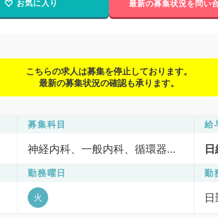
お気に入り
最新の募集状況を問い
こちらの求人は募集を停止しております。
最新の募集状況の確認も承ります。
募集科目
給
神経内科、一般内科、循環器内
日
科、呼吸器内科、消化器内科、
勤務曜日
勤
内分泌・代謝内科、腎臓内科、
老年内科、血液内科、膠原病科
ッ
日
火
6