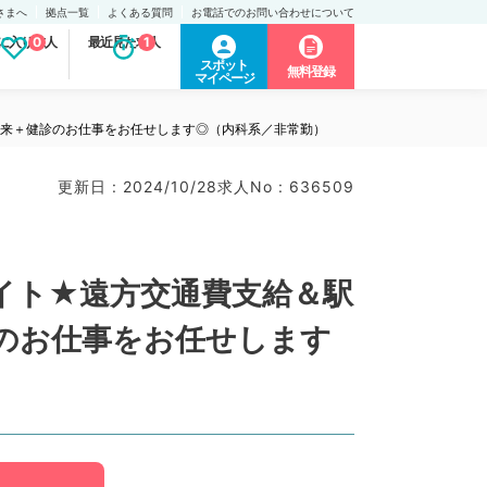
さまへ
拠点一覧
よくある質問
お電話でのお問い合わせについて
に入り求人
0
最近見た求人
1
スポット
無料登録
マイページ
外来＋健診のお仕事をお任せします◎（内科系／非常勤）
更新日 : 2024/10/28
求人No : 636509
バイト★遠方交通費支給＆駅
のお仕事をお任せします