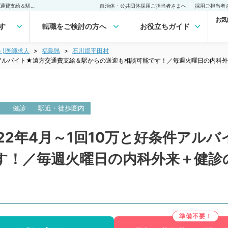
【福島県／石川郡】★2022年4月～1回10万と好条件アルバイト★遠方交通費支給＆駅からの送迎も相談可能です！／毎週火曜日の内科外来＋健診のお仕事をお任せします◎（内科系／非常勤）非常勤(アルバイト)の求人｜医師の求人・転職・アルバイトは【マイナビDOCTOR】
自治体・公共団体採用ご担当者さまへ
採用ご担当者
お気
す
転職をご検討の方へ
お役立ちガイド
ト)医師求人
福島県
石川郡平田村
条件アルバイト★遠方交通費支給＆駅からの送迎も相談可能です！／毎週火曜日の内科
務
健診
駅近・徒歩圏内
22年4月～1回10万と好条件アル
す！／毎週火曜日の内科外来＋健診