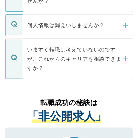
せんか？
下記の理由によって、一般には公開してい
ません。
転職・入職を強要することは一切ありませ
ん。また、仮に応募先から内定をいただい
個人情報は漏えいしませんか？
■応募殺到を避けるため 人気のある医療機
たとしても、ご本人が納得しない限り、内
関を公にしてしまうと、応募が殺到する場
定を承諾する必要はありません。内定先へ
個人情報が漏えいすることはありませんの
合があります。 選考を効率よく行うため
の辞退の連絡はキャリアパートナーが行い
で、ご安心ください。当サイトからの登録
いますぐ転職は考えていないのです
に、医療機関が求める条件に合った人材の
ますので、ご安心ください。
などで収集したご登録者様の個人情報は、
が、これからのキャリアを相談できま
みを人材紹介会社に依頼するケースが増え
ご本人のキャリアアップおよび転職活動の
ています。
すか？
支援を目的に使用いたします。お預かりし
ているすべての個人データはご本人の許可
お気軽にご相談ください。先生専任のキャ
なく、医療機関側に開示したり、第三者に
リアパートナーが将来のご希望などをおう
提供することは一切ありません。また弊社
かがいして、現在の医療機関の状況や紹介
転職成功の秘訣は
は、個人情報の取り扱いについての厳密な
経験をまじえながら、適切なアドバイスを
管理基準を満たした事業者のみに付与され
「非公開求人」
させていただきます。すぐにご転職をされ
る、プライバシーマークを取得済みです。
ない方には、長期的なサポートが可能です
ご登録いただいた個人情報は、SSL（デー
ので、まずはご登録ください。
タ暗号化）によって保護されていますの