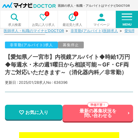
医師の求人・転職・アルバイトはマイナビDOCTOR
0
1
MENU
お気に入り求人
最近見た求人
マイページ
求人検索
医師求人・転職のマイナビDOCTOR
非常勤(アルバイト)医師求人
愛知県
非常勤(アルバイト)求人
募集停止
【愛知県／一宮市】内視鏡アルバイト◆時給1万円
◆毎週水・木の週1曜日から相談可能～GF・CF両
方ご対応いただきます～（消化器内科／非常勤）
更新日 : 2025/01/28
求人No : 636396
最新の募集状況を
お気に入り
問い合わせる