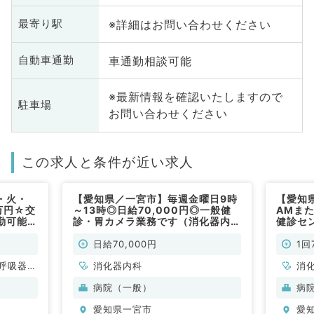
※詳細はお問い合わせください
最寄り駅
車通勤相談可能
自動車通勤
※最新情報を確認いたしますので
駐車場
お問い合わせください
この求人と条件が近い求人
・火・
【愛知県／一宮市】毎週金曜日9時
【愛知
万円☆交
～13時◎日給70,000円◎一般健
AMまた
勤可能／
診・胃カメラ業務です（消化器内科
健診セ
です！
／非常勤）
事◎（
日給70,000円
1回
呼吸器内
消化器内科
消
・代謝内
病院（一般）
病
愛知県一宮市
愛