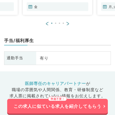
金
月,
<
>
手当/福利厚生
有り
通勤手当
医師専任のキャリアパートナー
が
職場の雰囲気や人間関係、
教育・研修制度など
求人票に掲載されていない情報をお伝えします。
この求人に似ている求人を紹介してもらう