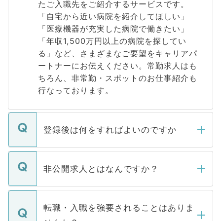
たご入職先をご紹介するサービスです。
「自宅から近い病院を紹介してほしい」
「医療機器が充実した病院で働きたい」
「年収1,500万円以上の病院を探してい
る」など、さまざまなご要望をキャリアパ
ートナーにお伝えください。常勤求人はも
ちろん、非常勤・スポットのお仕事紹介も
行なっております。
登録後は何をすればよいのですか
ご登録いただきましたら、弊社担当者がご
登録内容を確認し、その後メールもしくは
非公開求人とはなんですか？
お電話にて次のステップのご案内をいたし
ます。通常、5営業日以内にはご連絡をせて
マイナビDOCTORで取り扱っている求人の
いただきますので、しばらくお待ちくださ
うち約3割は、Webサイトからご覧いただ
転職・入職を強要されることはありま
い。
けない「非公開求人」です。非公開求人は