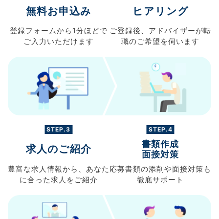
無料お申込み
ヒアリング
登録フォームから
1分ほどで
ご登録後、
アドバイザーが転
ご入力
いただけます
職の
ご希望を伺います
STEP.3
STEP.4
書類作成
求人のご紹介
面接対策
豊富な求人情報から、
あなた
応募書類の
添削や面接対策も
に合った求人を
ご紹介
徹底サポート