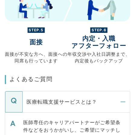
STEP.5
STEP.6
内定・入職
面接
アフターフォロー
面接が不安な方へ、
面接への
年収交渉や
入社日調整まで、
同席も
行っています
内定後もバックアップ
よくあるご質問
医療転職支援サービスとは？
医師専任のキャリアパートナーがご希望条
件などをおうかがいし、ご希望にマッチし