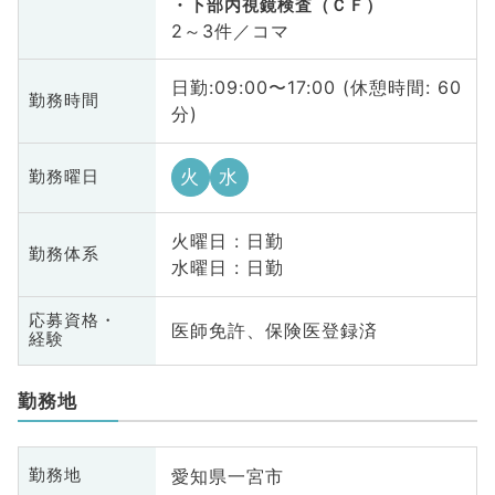
下部内視鏡検査（ＣＦ）
2～3件／コマ
日勤:09:00〜17:00 (休憩時間: 60
勤務時間
分)
火
水
勤務曜日
火曜日 : 日勤
勤務体系
水曜日 : 日勤
応募資格・
医師免許、保険医登録済
経験
勤務地
愛知県一宮市
勤務地