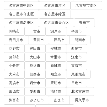
名古屋市中川区
名古屋市港区
名古屋市南区
名古屋市守山区
名古屋市緑区
名古屋市名東区
名古屋市天白区
豊橋市
岡崎市
一宮市
瀬戸市
半田市
春日井市
豊川市
津島市
碧南市
刈谷市
豊田市
安城市
西尾市
蒲郡市
犬山市
常滑市
江南市
小牧市
稲沢市
新城市
東海市
大府市
知多市
知立市
尾張旭市
高浜市
岩倉市
豊明市
日進市
田原市
愛西市
清須市
北名古屋市
弥富市
みよし市
あま市
長久手市