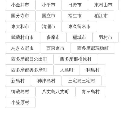
小金井市
小平市
日野市
東村山市
国分寺市
国立市
福生市
狛江市
東大和市
清瀬市
東久留米市
武蔵村山市
多摩市
稲城市
羽村市
あきる野市
西東京市
西多摩郡瑞穂町
西多摩郡日の出町
西多摩郡檜原村
西多摩郡奥多摩町
大島町
利島村
新島村
神津島村
三宅島三宅村
御蔵島村
八丈島八丈町
青ヶ島村
小笠原村