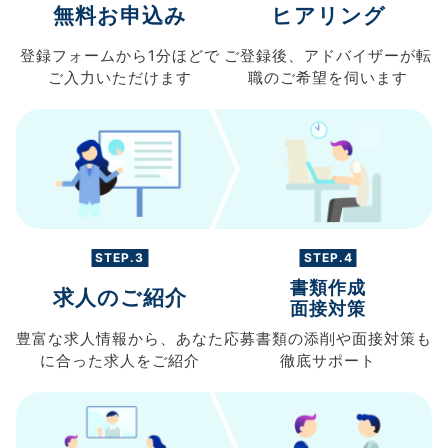
無料お申込み
ヒアリング
登録フォームから
1分ほどで
ご登録後、
アドバイザーが転
ご入力
いただけます
職の
ご希望を伺います
STEP.3
STEP.4
書類作成
求人のご紹介
面接対策
豊富な求人情報から、
あなた
応募書類の
添削や面接対策も
に合った求人を
ご紹介
徹底サポート