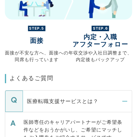
STEP.5
STEP.6
内定・入職
面接
アフターフォロー
面接が不安な方へ、
面接への
年収交渉や
入社日調整まで、
同席も
行っています
内定後もバックアップ
よくあるご質問
医療転職支援サービスとは？
医師専任のキャリアパートナーがご希望条
件などをおうかがいし、ご希望にマッチし