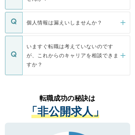
下記の理由によって、一般には公開してい
ません。
転職・入職を強要することは一切ありませ
ん。また、仮に応募先から内定をいただい
個人情報は漏えいしませんか？
■応募殺到を避けるため 人気のある医療機
たとしても、ご本人が納得しない限り、内
関を公にしてしまうと、応募が殺到する場
定を承諾する必要はありません。内定先へ
個人情報が漏えいすることはありませんの
合があります。 選考を効率よく行うため
の辞退の連絡はキャリアパートナーが行い
で、ご安心ください。当サイトからの登録
いますぐ転職は考えていないのです
に、医療機関が求める条件に合った人材の
ますので、ご安心ください。
などで収集したご登録者様の個人情報は、
が、これからのキャリアを相談できま
みを人材紹介会社に依頼するケースが増え
ご本人のキャリアアップおよび転職活動の
ています。
すか？
支援を目的に使用いたします。お預かりし
ているすべての個人データはご本人の許可
お気軽にご相談ください。先生専任のキャ
なく、医療機関側に開示したり、第三者に
リアパートナーが将来のご希望などをおう
提供することは一切ありません。また弊社
かがいして、現在の医療機関の状況や紹介
転職成功の秘訣は
は、個人情報の取り扱いについての厳密な
経験をまじえながら、適切なアドバイスを
管理基準を満たした事業者のみに付与され
「非公開求人」
させていただきます。すぐにご転職をされ
る、プライバシーマークを取得済みです。
ない方には、長期的なサポートが可能です
ご登録いただいた個人情報は、SSL（デー
ので、まずはご登録ください。
タ暗号化）によって保護されていますの