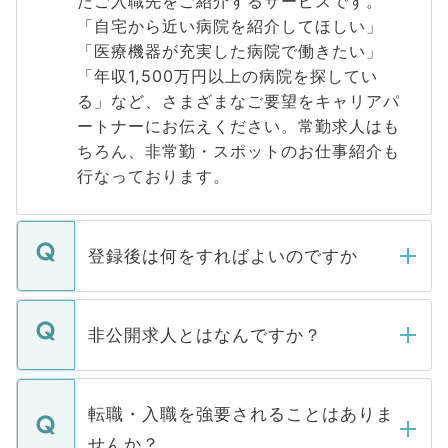
たご入職先をご紹介するサービスです。
「自宅から近い病院を紹介してほしい」
「医療機器が充実した病院で働きたい」
「年収1,500万円以上の病院を探してい
る」など、さまざまなご要望をキャリアパ
ートナーにお伝えください。常勤求人はも
ちろん、非常勤・スポットのお仕事紹介も
行なっております。
登録後は何をすればよいのですか
ご登録いただきましたら、弊社担当者がご
登録内容を確認し、その後メールもしくは
非公開求人とはなんですか？
お電話にて次のステップのご案内をいたし
ます。通常、5営業日以内にはご連絡をせて
マイナビDOCTORで取り扱っている求人の
いただきますので、しばらくお待ちくださ
うち約3割は、Webサイトからご覧いただ
転職・入職を強要されることはありま
い。
けない「非公開求人」です。非公開求人は
せんか？