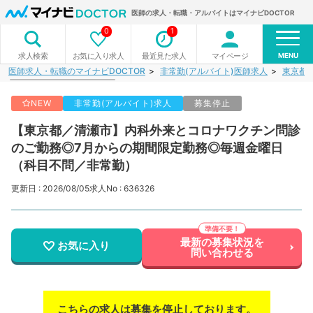
医師の求人・転職・アルバイトはマイナビDOCTOR
0
1
MENU
お気に入り求人
最近見た求人
マイページ
求人検索
医師求人・転職のマイナビDOCTOR
非常勤(アルバイト)医師求人
東京都
NEW
非常勤(アルバイト)求人
募集停止
【東京都／清瀬市】内科外来とコロナワクチン問診
のご勤務◎7月からの期間限定勤務◎毎週金曜日
（科目不問／非常勤）
更新日 : 2026/08/05
求人No : 636326
最新の募集状況を
お気に入り
問い合わせる
こちらの求人は募集を停止しております。