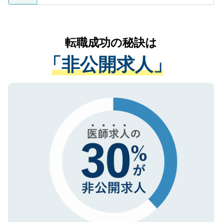
ているすべての個人データはご本人の許可
お気軽にご相談ください。先生専任のキャ
なく、医療機関側に開示したり、第三者に
リアパートナーが将来のご希望などをおう
提供することは一切ありません。また弊社
かがいして、現在の医療機関の状況や紹介
転職成功の秘訣は
は、個人情報の取り扱いについての厳密な
経験をまじえながら、適切なアドバイスを
管理基準を満たした事業者のみに付与され
「非公開求人」
させていただきます。すぐにご転職をされ
る、プライバシーマークを取得済みです。
ない方には、長期的なサポートが可能です
ご登録いただいた個人情報は、SSL（デー
ので、まずはご登録ください。
タ暗号化）によって保護されていますの
で、機密保持に関してもご安心ください。