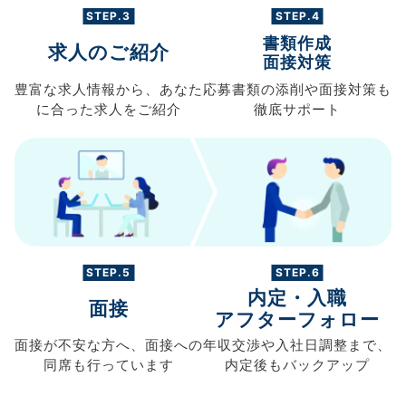
STEP.3
STEP.4
書類作成
求人のご紹介
面接対策
豊富な求人情報から、
あなた
応募書類の
添削や面接対策も
に合った求人を
ご紹介
徹底サポート
STEP.5
STEP.6
内定・入職
面接
アフターフォロー
面接が不安な方へ、
面接への
年収交渉や
入社日調整まで、
同席も
行っています
内定後もバックアップ