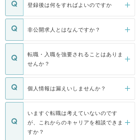
登録後は何をすればよいのですか
ご登録いただきましたら、弊社担当者がご
登録内容を確認し、その後メールもしくは
非公開求人とはなんですか？
お電話にて次のステップのご案内をいたし
ます。通常、5営業日以内にはご連絡をせて
マイナビDOCTORで取り扱っている求人の
いただきますので、しばらくお待ちくださ
うち約3割は、Webサイトからご覧いただ
転職・入職を強要されることはありま
い。
けない「非公開求人」です。非公開求人は
せんか？
下記の理由によって、一般には公開してい
ません。
転職・入職を強要することは一切ありませ
ん。また、仮に応募先から内定をいただい
個人情報は漏えいしませんか？
■応募殺到を避けるため 人気のある医療機
たとしても、ご本人が納得しない限り、内
関を公にしてしまうと、応募が殺到する場
定を承諾する必要はありません。内定先へ
個人情報が漏えいすることはありませんの
合があります。 選考を効率よく行うため
の辞退の連絡はキャリアパートナーが行い
で、ご安心ください。当サイトからの登録
いますぐ転職は考えていないのです
に、医療機関が求める条件に合った人材の
ますので、ご安心ください。
などで収集したご登録者様の個人情報は、
が、これからのキャリアを相談できま
みを人材紹介会社に依頼するケースが増え
ご本人のキャリアアップおよび転職活動の
ています。
すか？
支援を目的に使用いたします。お預かりし