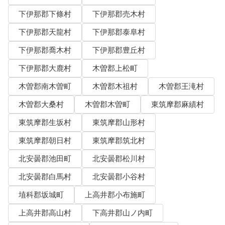
下伊那郡下條村
下伊那郡売木村
下伊那郡天龍村
下伊那郡泰阜村
下伊那郡喬木村
下伊那郡豊丘村
下伊那郡大鹿村
木曽郡上松町
木曽郡南木曽町
木曽郡木祖村
木曽郡王滝村
木曽郡大桑村
木曽郡木曽町
東筑摩郡麻績村
東筑摩郡生坂村
東筑摩郡山形村
東筑摩郡朝日村
東筑摩郡筑北村
北安曇郡池田町
北安曇郡松川村
北安曇郡白馬村
北安曇郡小谷村
埴科郡坂城町
上高井郡小布施町
上高井郡高山村
下高井郡山ノ内町